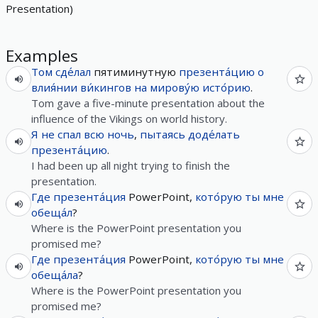
Presentation)
Examples
Том
сде́лал
пятиминутную
презента́цию
о
влия́нии
ви́кингов
на
мирову́ю
исто́рию
.
Tom gave a five-minute presentation about the
influence of the Vikings on world history.
Я
не
спал
всю
ночь
,
пытаясь
доде́лать
презента́цию
.
I had been up all night trying to finish the
presentation.
Где
презента́ция
PowerPoint,
кото́рую
ты
мне
обеща́л
?
Where is the PowerPoint presentation you
promised me?
Где
презента́ция
PowerPoint,
кото́рую
ты
мне
обеща́ла
?
Where is the PowerPoint presentation you
promised me?