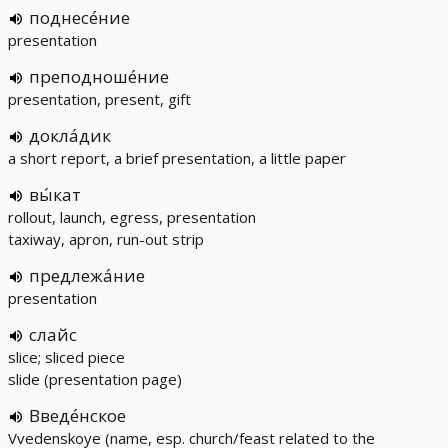
поднесе́ние
presentation
преподноше́ние
presentation, present, gift
докла́дик
a short report, a brief presentation, a little paper
вы́кат
rollout, launch, egress, presentation
taxiway, apron, run-out strip
предлежа́ние
presentation
слайс
slice; sliced piece
slide (presentation page)
Введе́нское
Vvedenskoye (name, esp. church/feast related to the