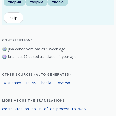
твори́л
твори́м
творю́
skip
CONTRIBUTIONS
jlba edited verb basics 1 week ago.
luke.hess97 edited translation 1 year ago.
OTHER SOURCES (AUTO GENERATED)
Wiktionary
PONS
bab.la
Reverso
MORE ABOUT THE TRANSLATIONS
create
creation
do
in
of
or
process
to
work