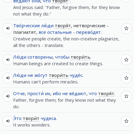
ве́дают
они
,
что
творя́т
".
And Jesus said: "Father, forgive them, for they know
not what they do."
Тво́рческие
лю́ди
творя́т
, нетворческие -
плагиатят,
все
остальные
-
перево́дят
.
Creative people create, the non-creative plagiarize,
all the others - translate.
Лю́ди
сотворены
,
чтобы
твори́ть
.
Human beings are created to create things.
Лю́ди
не
мо́гут
твори́ть
чуде́с
.
Humans can't perform miracles.
Отче
,
прости́
их
,
ибо
не
ве́дают
,
что
творя́т
.
Father, forgive them; for they know not what they
do.
Э́то
твори́т
чудеса
.
It works wonders.