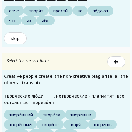
отче
творя́т
прости́
не
ве́дают
что
их
ибо
skip
Select the correct form.
Creative people create, the non-creative plagiarize, all the
others - translate.
Тво́рческие лю́ди _____, нетворческие - плагиатят, все
остальные - перево́дят.
твори́вший
твори́ла
творивши
творённый
твори́те
творя́т
твори́шь