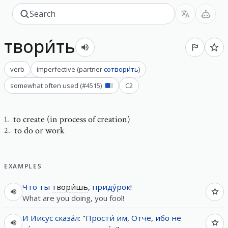
твори́ть
verb
imperfective
(
partner
сотвори́ть
)
somewhat often used
(#
4515
)
C2
to create (in process of creation)
1
.
to do or work
2
.
EXAMPLES
Что
ты
твори́шь
,
приду́рок
!
What are you doing, you fool!
И
Иисус
сказа́л
: "
Прости́
им
,
Отче
,
ибо
не