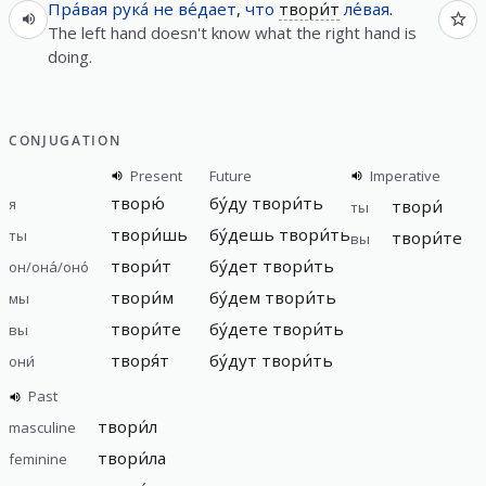
Пра́вая
рука́
не
ве́дает
,
что
твори́т
ле́вая
.
The left hand doesn't know what the right hand is
doing.
CONJUGATION
Present
Future
Imperative
творю́
бу́ду твори́ть
я
твори́
ты
твори́шь
бу́дешь твори́ть
ты
твори́те
вы
твори́т
бу́дет твори́ть
он/она́/оно́
твори́м
бу́дем твори́ть
мы
твори́те
бу́дете твори́ть
вы
творя́т
бу́дут твори́ть
они́
Past
твори́л
masculine
твори́ла
feminine