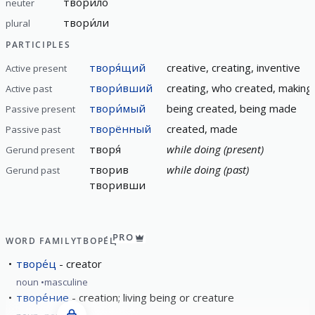
твори́ло
neuter
твори́ли
plural
PARTICIPLES
творя́щий
creative, creating, inventive
Active present
твори́вший
creating, who created, makin
Active past
твори́мый
being created, being made
Passive present
творённый
created, made
Passive past
творя́
while doing (present)
Gerund present
творив
while doing (past)
Gerund past
творивши
PRO
WORD FAMILY
ТВОРЕ́Ц
творе́ц
creator
noun
masculine
творе́ние
creation; living being or creature