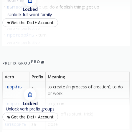
noun
neuter
вытворя́ть
be up; do a foolish thing; get up
Locked
verb
imperfective
Unlock full word family
затворя́ть
close
Get the Dict+ Account
verb
imperfective
претворя́ть
turn
verb
imperfective
show all
PRO
PREFIX GROUP
Verb
Prefix
Meaning
твори́ть
-
to create (in process of creation); to do
or work
Locked
твори́ться
-
to go on
Unlock verb prefix groups
вы́творить
вы-
to pull off (a stunt, trick)
Get the Dict+ Account
затвори́ть
за-
close