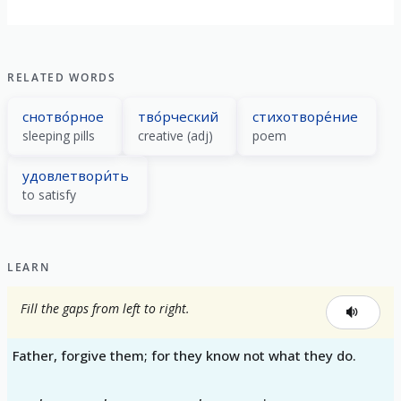
RELATED WORDS
снотво́рное
тво́рческий
стихотворе́ние
sleeping pills
creative (adj)
poem
удовлетвори́ть
to satisfy
LEARN
Fill the gaps from left to right.
Father, forgive them; for they know not what they do.
_____, _____ _____, _____ _____ _____, _____ _____.