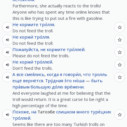
Furthermore, she actually reacts to the trolls!
Anyone who has spent any time online knows that
this is like trying to put out a fire with gasoline.
Не
кормите
тро́лля
.
Do not feed the troll.
Не
корми́
тро́лля
.
Do not feed the troll.
Пожалуйста
,
не
кормите
тро́ллей
.
Please do not feed the trolls.
Не
корми́
тро́ллей
.
Don't feed the trolls.
А
все
смея́лись
,
когда
я
говори́л
,
что
тролль
ещё
вернётся
.
Тру́дная
э́то
но́ша
—
быть
пра́вым
большую
до́лю
вре́мени
.
And everyone laughed at me for believing that the
troll would return. It is a great curse to be right a
high perсentage of the time.
Похоже
,
на
Татоэбе
слишком
много
туре́цких
тро́ллей
.
Seems like there are too many Turkish trolls on