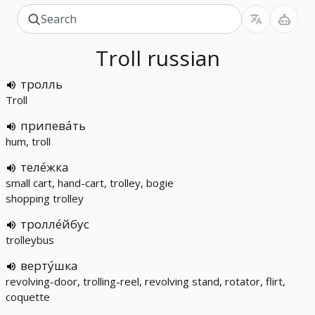
Troll
russian
тролль
Troll
припева́ть
hum, troll
теле́жка
small cart, hand-cart, trolley, bogie
shopping trolley
тролле́йбус
trolleybus
верту́шка
revolving-door, trolling-reel, revolving stand, rotator, flirt,
coquette