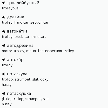
тролле́йбусный
trolleybus
дрези́на
trolley, hand car, section car
вагоне́тка
trolley, truck, car, minecart
автодрези́на
motor-trolley, motor-line-inspection-trolley
автока́р
trolley
потаску́ха
trollop, strumpet, slut, doxy
hussy
потаску́шка
(little) trollop, strumpet, slut
hussy