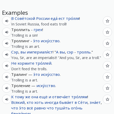
Examples
В
Сове́тской
России
еда́
ест
тро́лля
!
In Soviet Russia, food eats troll!
Троллить -
грех
!
Trolling is a sin!
Троллинг -
э́то
иску́сство
.
Trolling is an art.
Сэр
,
вы
империали́ст
! "
А
вы
,
сэр
-
тролль
."
You, Sir, are an imperialist! "And you, Sir, are a troll."
Не
кормите
тро́ллей
.
Don't feed the trolls.
Тралинг —
э́то
иску́сство
.
Trolling is a art.
Троление —
иску́сство
.
Trolling is a art.
К
тому
же
она
ещё
и
отвеча́ет
тро́ллям
!
Всякий
,
кто
хоть
иногда
быва́ет
в
Се́ти
,
зна́ет
,
что
э́то
всё равно
что
туши́ть
ого́нь
бензи́ном
.