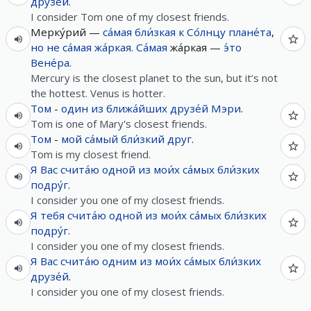
друзе́й
.
I consider Tom one of my closest friends.
Мерку́рий —
са́мая
бли́зкая
к
Со́лнцу
плане́та
,
но
не
са́мая
жа́ркая
.
Са́мая
жа́ркая —
э́то
Вене́ра
.
Mercury is the closest planet to the sun, but it’s not
the hottest. Venus is hotter.
Том
-
один
из
ближа́йших
друзе́й
Мэри
.
Tom is one of Mary's closest friends.
Том
-
мой
са́мый
бли́зкий
друг
.
Tom is my closest friend.
Я
Вас
счита́ю
одной
из
мои́х
са́мых
бли́зких
подру́г
.
I consider you one of my closest friends.
Я
тебя
счита́ю
одной
из
мои́х
са́мых
бли́зких
подру́г
.
I consider you one of my closest friends.
Я
Вас
счита́ю
одним
из
мои́х
са́мых
бли́зких
друзе́й
.
I consider you one of my closest friends.