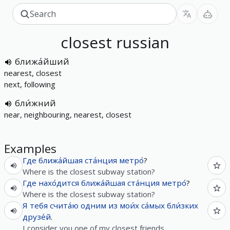
closest
russian
ближа́йший
nearest, closest
next, following
бли́жний
near, neighbouring, nearest, closest
Examples
Где
ближа́йшая
ста́нция
метро́
?
Where is the closest subway station?
Где
нахо́дится
ближа́йшая
ста́нция
метро́
?
Where is the closest subway station?
Я
тебя
счита́ю
одним
из
мои́х
са́мых
бли́зких
друзе́й
.
I consider you one of my closest friends.