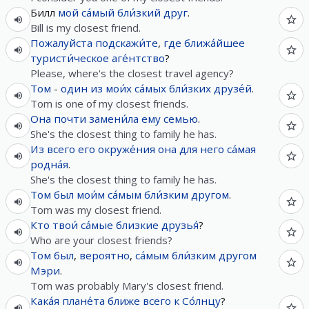
Билл
мой
са́мый
бли́зкий
друг
.
Bill is my closest friend.
Пожалуйста
подскажи́те
,
где
ближа́йшее
туристи́ческое
аге́нтство
?
Please, where's the closest travel agency?
Том
-
один
из
мои́х
са́мых
бли́зких
друзе́й
.
Tom is one of my closest friends.
Она
почти
замени́ла
ему
семью
.
She's the closest thing to family he has.
Из
всего
его
окруже́ния
она
для
него
са́мая
родна́я
.
She's the closest thing to family he has.
Том
был
мои́м
са́мым
бли́зким
другом
.
Tom was my closest friend.
Кто
твои́
са́мые
близкие
друзья́
?
Who are your closest friends?
Том
был
,
вероятно
,
са́мым
бли́зким
другом
Мэри
.
Tom was probably Mary's closest friend.
Кака́я
плане́та
ближе
всего
к
Со́лнцу
?