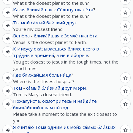
What's the closest planet to the sun?
Кака́я
ближа́йшая
к
Со́лнцу
плане́та
?
What's the closest planet to the sun?
Ты
мой
са́мый
бли́зкий
друг
.
You're my closest friend.
Вене́ра
-
ближа́йшая
к
Земле́
плане́та
.
Venus is the closest planet to Earth.
К
Иисусу
ока́зываешься
ближе
всего
в
тру́дные
времена́
,
а
не
в
до́брые
.
You get closest to Jesus in the tough times, not the
good times.
Где
ближа́йшая
больни́ца
?
Where is the closest hospital?
Том
-
са́мый
бли́зкий
друг
Мэри
.
Tom is Mary's closest friend.
Пожалуйста
,
осмотритесь
и
найди́те
ближа́йший
к
вам
вы́ход
.
Please take a moment to locate the exit closest to
you.
Я
счита́ю
Тома
одним
из
мои́х
са́мых
бли́зких