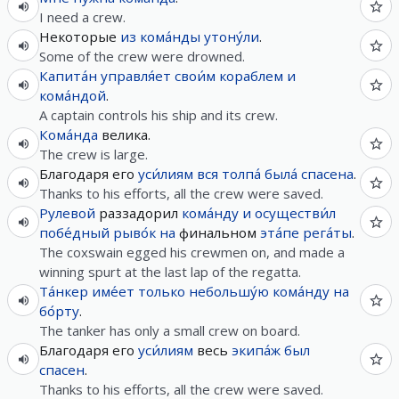
I need a crew.
Некоторые
из
кома́нды
утону́ли
.
Some of the crew were drowned.
Капита́н
управля́ет
свои́м
кораблем
и
кома́ндой
.
A captain controls his ship and its crew.
Кома́нда
велика.
The crew is large.
Благодаря его
уси́лиям
вся
толпа́
была́
спасена
.
Thanks to his efforts, all the crew were saved.
Рулевой
раззадорил
кома́нду
и
осуществи́л
побе́дный
рыво́к
на
финальном
эта́пе
рега́ты
.
The coxswain egged his crewmen on, and made a
winning spurt at the last lap of the regatta.
Та́нкер
име́ет
только
небольшу́ю
кома́нду
на
бо́рту
.
The tanker has only a small crew on board.
Благодаря его
уси́лиям
весь
экипа́ж
был
спасен
.
Thanks to his efforts, all the crew were saved.