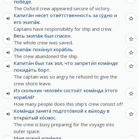
побе́де
.
The Oxford crew appeared secure of victory.
Капита́н
несёт
отве́тственность
за
су́дно
и
его
экипа́ж
.
Captains have responsibility for ship and crew.
Весь
экипа́ж
был
спасен
.
The whole crew was saved.
Экипа́ж
поки́нул
кора́бль
.
The crew abandoned the ship.
Капита́н
был
так
зол,
что
запрети́л
кома́нде
покида́ть
борт
.
The captain was so angry he refused to give the
crew shore leave.
Из
скольких
челове́к
состои́т
кома́нда
э́того
корабля́
?
How many people does this ship's crew consist of?
Кома́нда
занята́
подгото́вкой
к
вы́ходу
в
откры́тый
ко́смос
.
The crew is busy preparing for the voyage into
outer space.
Мне
нужна́
кома́нда
.