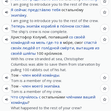
I am going to introduce you to the rest of the crew.
Я
сейчас
предста́влю
тебя
остально́му
экипа́жу
.
I am going to introduce you to the rest of the crew.
Теперь
экипа́ж
корабля́
в
по́лном
соста́ве
.
The ship's crew is now complete.
Христофор Колумб, попавший
со
свое́й
кома́ндой
на
мель
где-то
в
мо́ре, смог
спасти́
свои́х
люде́й
от
голо́дной
сме́рти
,
вытащив
из
свое́й
шля́пы
100 кро́ликов.
With his crew stranded at sea, Christopher
Columbus was able to save them from starvation by
pulling 100 rabbits out of his hat.
Том -
член
мое́й
кома́нды
.
Tom is a member of my crew.
Том -
член
моего́
экипа́жа
.
Tom is a member of my crew.
Что
случи́лось
с
остальны́ми
чле́нами
вашей
кома́нды
?
What happened to the rest of your crew?