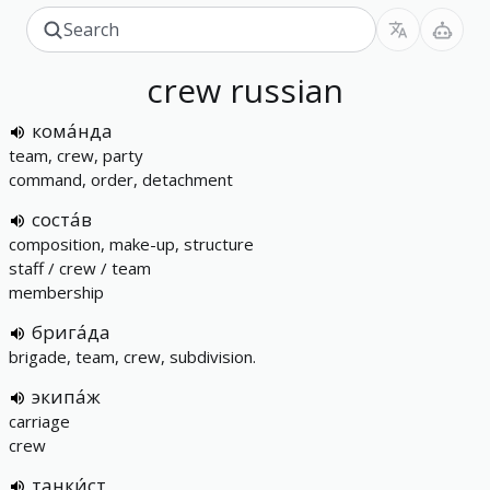
crew
russian
кома́нда
team, crew, party
command, order, detachment
соста́в
composition, make-up, structure
staff / crew / team
membership
брига́да
brigade, team, crew, subdivision.
экипа́ж
carriage
crew
танки́ст