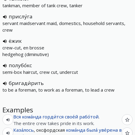
tankman, member of tank crew, tanker
прислу́га
servant maidservant maid, domestics, household servants,
crew
ёжик
crew-cut, en brosse
hedgehog (diminutive)
полубо́кс
semi-box haircut, crew cut, undercut
бригади́рить
to be a foreman, to work as a foreman, to lead a crew
Examples
Вся
кома́нда
горди́тся
свое́й
рабо́той
.
The entire crew takes pride in its work.
Каза́лось
, оксфордская
кома́нда
была́
уве́рена
в