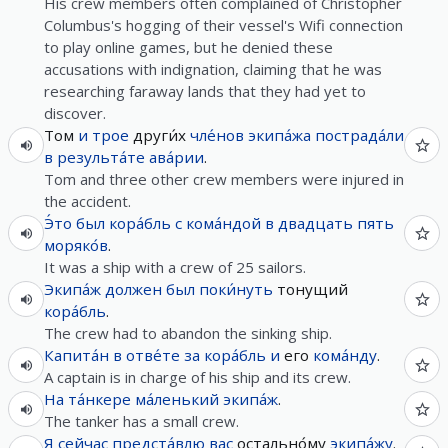
His crew members often complained of Christopher
Columbus's hogging of their vessel's Wifi connection
to play online games, but he denied these
accusations with indignation, claiming that he was
researching faraway lands that they had yet to
discover.
Том
и
трое
други́х
чле́нов
экипа́жа
пострада́ли
в
результа́те
ава́рии
.
Tom and three other crew members were injured in
the accident.
Э́то
был
кора́бль
с
кома́ндой
в
двадцать
пять
моряко́в
.
It was a ship with a crew of 25 sailors.
Экипа́ж
должен
был
поки́нуть
тонущий
кора́бль
.
The crew had to abandon the sinking ship.
Капита́н
в
отве́те
за
кора́бль
и
его
кома́нду
.
A captain is in charge of his ship and its crew.
На
та́нкере
ма́ленький
экипа́ж
.
The tanker has a small crew.
Я
сейчас
предста́влю
вас
остально́му
экипа́жу
.