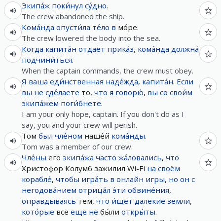
Экипа́ж
поки́нул
су́дно
.
The crew abandoned the ship.
Кома́нда
опусти́ла
те́ло
в
мо́ре.
The crew lowered the body into the sea.
Когда
капита́н
отдаёт
прика́з
,
кома́нда
должна́
подчини́ться
.
When the captain commands, the crew must obey.
Я
ваша
еди́нственная
наде́жда
,
капита́н
.
Если
вы
не
сде́лаете
то,
что
я
говорю́
,
вы
со
свои́м
экипа́жем
поги́бнете
.
I am your only hope, captain. If you don't do as I
say, you and your crew will perish.
Том
был
чле́ном
наше́й
кома́нды
.
Tom was a member of our crew.
Чле́ны
его
экипа́жа
часто
жа́ловались
,
что
Христофор Колумб зажилил Wi-Fi
на
своём
корабле́
,
чтобы
игра́ть
в
онлайн
игры
,
но
он
с
негодова́нием
отрица́л
э́ти
обвине́ния
,
оправдываясь
тем,
что
и́щет
далёкие
земли
,
кото́рые
всё
ещё
не
бы́ли
откры́ты
.