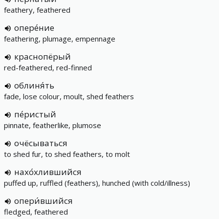
feathery, feathered
опере́ние
feathering, plumage, empennage
краснопёрый
red-feathered, red-finned
облиня́ть
fade, lose colour, moult, shed feathers
пе́ристый
pinnate, featherlike, plumose
очёсываться
to shed fur, to shed feathers, to molt
нахо́хлившийся
puffed up, ruffled (feathers), hunched (with cold/illness)
опери́вшийся
fledged, feathered