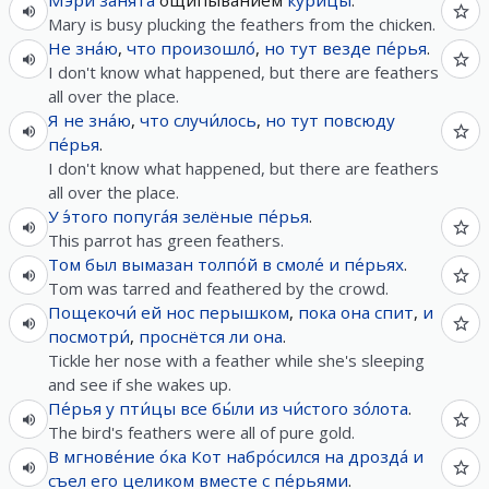
Мэри
занята́
ощипыванием
ку́рицы
.
Mary is busy plucking the feathers from the chicken.
Не
зна́ю
,
что
произошло́
,
но
тут
везде
пе́рья
.
I don't know what happened, but there are feathers
all over the place.
Я
не
зна́ю
,
что
случи́лось
,
но
тут
повсюду
пе́рья
.
I don't know what happened, but there are feathers
all over the place.
У
э́того
попуга́я
зелёные
пе́рья
.
This parrot has green feathers.
Том
был
вымазан
толпо́й
в
смоле́
и
пе́рьях
.
Tom was tarred and feathered by the crowd.
Пощекочи́
ей
нос
перышком
,
пока
она
спит
,
и
посмотри́
,
проснётся
ли
она
.
Tickle her nose with a feather while she's sleeping
and see if she wakes up.
Пе́рья
у
пти́цы
все
бы́ли
из
чи́стого
зо́лота
.
The bird's feathers were all of pure gold.
В
мгнове́ние
о́ка
Кот
набро́сился
на
дрозда́
и
съел
его
целиком
вместе
с
пе́рьями
.