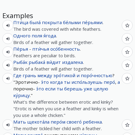
Examples
Пти́ца
была́
покрыта
бе́лыми
пе́рьями
.
The bird was covered with white feathers.
Одного
поля
я́года
.
Birds of a feather will gather together.
Пе́рья
-
пти́чья
осо́бенность
.
Feathers are peculiar to birds.
Рыба́к
рыбака́
ви́дит
издалека
.
Birds of a feather will gather together.
Где
грань
между
эро́тикой
и
поро́чностью
?
"Эротично-
э́то
когда
ты
испо́льзуешь
перо́
,
а
порочно-
э́то
если
ты
берешь
уже
целую
ку́рицу
."
What's the difference between erotic and kinky?
"Erotic is when you use a feather and kinky is when
you use a whole chicken."
Мать
щекота́ла
перо́м
своего́
ребенка
.
The mother tickled her child with a feather.