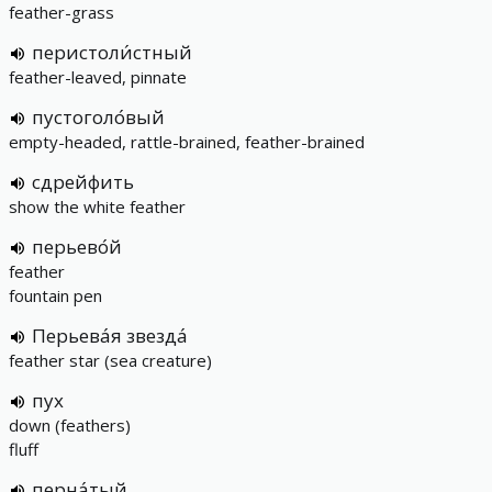
feather-grass
перистоли́стный
feather-leaved, pinnate
пустоголо́вый
empty-headed, rattle-brained, feather-brained
сдрейфить
show the white feather
перьево́й
feather
fountain pen
Перьева́я звезда́
feather star (sea creature)
пух
down (feathers)
fluff
перна́тый