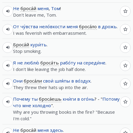
Не
броса́й
меня
,
Том
!
Don't leave me, Tom.
От
чу́вства
нело́вкости
меня
броса́ло
в
дрожь
.
I was feverish with embarrassment.
Броса́й
кури́ть
.
Stop smoking.
Я
не
люблю́
броса́ть
рабо́ту
на
середи́не
.
I don't like leaving the job half done.
Они
броса́ли
свои́
шля́пы
в
во́здух
.
They threw their hats up into the air.
Почему
ты
броса́ешь
кни́ги
в
ого́нь
? - "
Потому
что
мне
холодно
".
Why are you throwing books in the fire? "Because
I'm cold."
Не
броса́й
меня
здесь
.