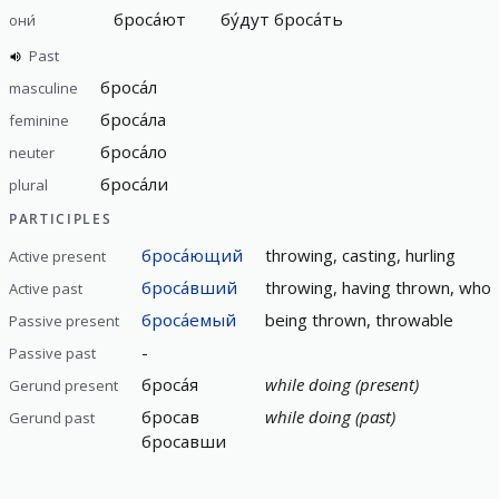
броса́ют
бу́дут броса́ть
они́
Past
броса́л
masculine
броса́ла
feminine
броса́ло
neuter
броса́ли
plural
PARTICIPLES
броса́ющий
throwing, casting, hurling
Active present
броса́вший
throwing, having thrown, who
Active past
броса́емый
being thrown, throwable
Passive present
-
Passive past
броса́я
while doing (present)
Gerund present
бросав
while doing (past)
Gerund past
бросавши