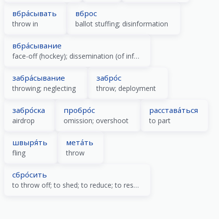
вбра́сывать
вброс
throw in
ballot stuffing; disinformation
вбра́сывание
face-off (hockey); dissemination (of information)
забра́сывание
забро́с
throwing; neglecting
throw; deployment
забро́ска
пробро́с
расстава́ться
airdrop
omission; overshoot
to part
швыря́ть
мета́ть
fling
throw
сбро́сить
to throw off; to shed; to reduce; to reset