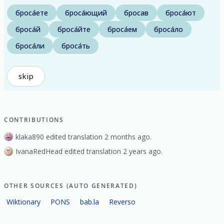
броса́ете
броса́ющий
бросав
броса́ют
броса́й
броса́йте
броса́ем
броса́ло
броса́ли
броса́ть
skip
CONTRIBUTIONS
klaka890 edited translation 2 months ago.
IvanaRedHead edited translation 2 years ago.
OTHER SOURCES (AUTO GENERATED)
Wiktionary
PONS
bab.la
Reverso