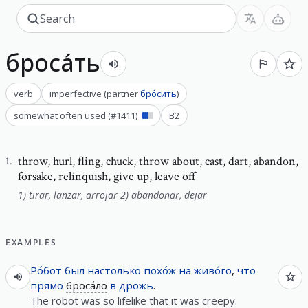
броса́ть
verb
imperfective
(
partner
бро́сить
)
somewhat often used
(#
1411
)
B2
throw
,
hurl, fling, chuck, throw about, cast, dart, abandon,
1
.
forsake, relinquish, give up, leave off
1) tirar, lanzar, arrojar 2) abandonar, dejar
EXAMPLES
Ро́бот
был
настолько
похо́ж
на
живо́го
,
что
прямо
броса́ло
в
дрожь
.
The robot was so lifelike that it was creepy.