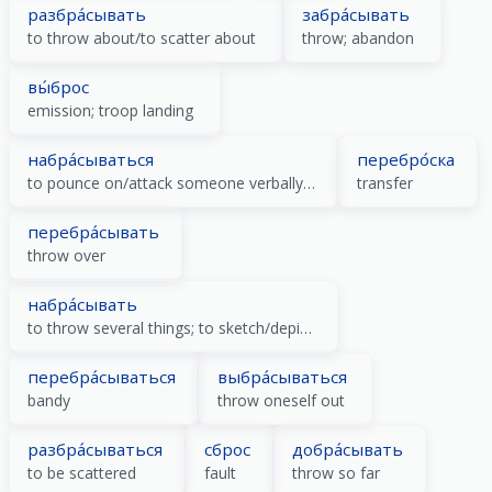
разбра́сывать
забра́сывать
to throw about/to scatter about
throw; abandon
вы́брос
emission; troop landing
набра́сываться
перебро́ска
to pounce on/attack someone verbally or physically
transfer
перебра́сывать
throw over
набра́сывать
to throw several things; to sketch/depict/draw
перебра́сываться
выбра́сываться
bandy
throw oneself out
разбра́сываться
сброс
добра́сывать
to be scattered
fault
throw so far