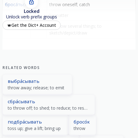
броса́ться
-
throw oneself; catch
Locked
заброса́ть
за-
bespatter
Unlock verb prefix groups
Get the Dict+ Account
наброса́ть
на-
to throw several things; to
sketch/depict/draw
RELATED WORDS
выбра́сывать
throw away; release; to emit
сбра́сывать
to throw off; to shed; to reduce; to reset
подбра́сывать
бросо́к
toss up; give a lift; bring up
throw