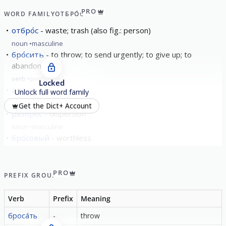
PRO
WORD FAMILY
ОТБРО́С
отбро́с
waste; trash (also fig.: person)
noun
masculine
бро́сить
to throw; to send urgently; to give up; to
abandon
verb
perfective
Locked
отбро́сы
waste
Unlock full word family
noun
masculine
Get the Dict+ Account
разбро́с
dispersion
noun
masculine
бро́совый
worthless
adjective
show all
PRO
PREFIX GROUP
Verb
Prefix
Meaning
броса́ть
-
throw