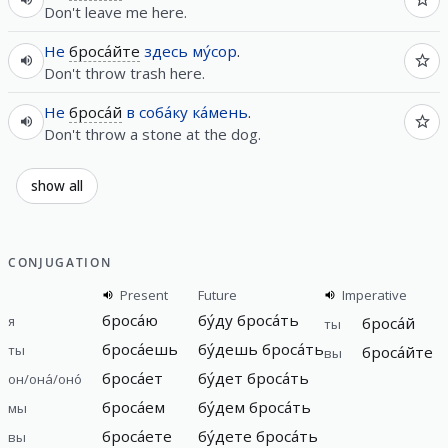
Don't leave me here.
Не
броса́йте
здесь
му́сор
.
Don't throw trash here.
Не
броса́й
в
соба́ку
ка́мень
.
Don't throw a stone at the dog.
show all
CONJUGATION
Present
Future
Imperative
броса́ю
бу́ду броса́ть
я
броса́й
ты
броса́ешь
бу́дешь броса́ть
ты
броса́йте
вы
броса́ет
бу́дет броса́ть
он/она́/оно́
броса́ем
бу́дем броса́ть
мы
броса́ете
бу́дете броса́ть
вы