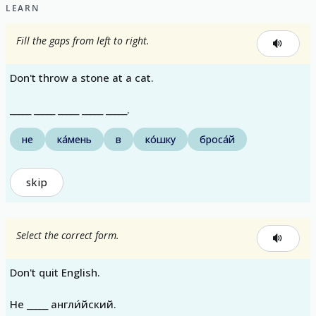
LEARN
Fill the gaps from left to right.
Don't throw a stone at a cat.
_____ _____ _____ _____ _____.
не
ка́мень
в
ко́шку
броса́й
skip
Select the correct form.
Don't quit English.
Не _____ англи́йский.