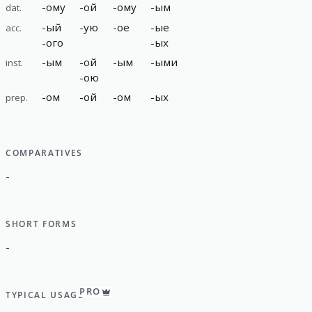
-
ому
-
ой
-
ому
-
ым
dat.
-
ый
-
ую
-
ое
-
ые
acc.
-
ого
-
ых
-
ым
-
ой
-
ым
-
ыми
inst.
-
ою
-
ом
-
ой
-
ом
-
ых
prep.
COMPARATIVES
-
SHORT FORMS
-
PRO
TYPICAL USAGE