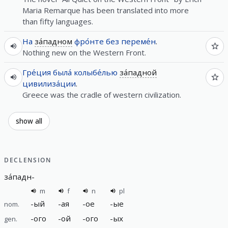
Maria Remarque has been translated into more
than fifty languages.
На
за́падном
фро́нте
без
переме́н
.
Nothing new on the Western Front.
Гре́ция
была́
колыбе́лью
за́падной
цивилиза́ции
.
Greece was the cradle of western civilization.
show all
DECLENSION
за́падн
-
m
f
n
pl
-
ый
-
ая
-
ое
-
ые
nom.
-
ого
-
ой
-
ого
-
ых
gen.