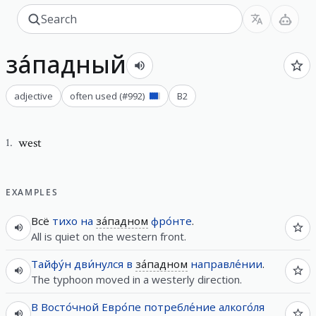
за́падный
adjective
often used
(#
992
)
B2
west
1
.
EXAMPLES
Всё
тихо
на
за́падном
фро́нте
.
All is quiet on the western front.
Тайфу́н
дви́нулся
в
за́падном
направле́нии
.
The typhoon moved in a westerly direction.
В
Восто́чной
Евро́пе
потребле́ние
алкого́ля