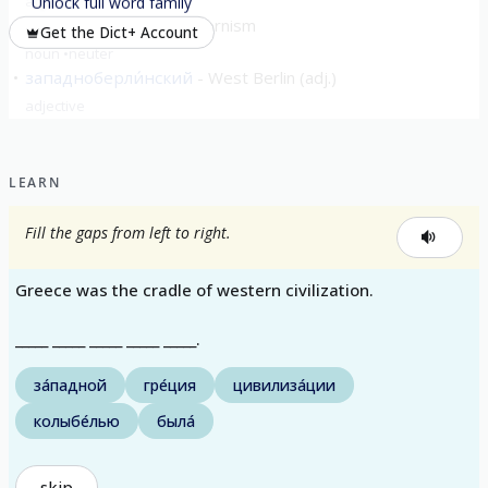
adjective
Unlock full word family
за́падничество
westernism
Get the Dict+ Account
noun
neuter
западноберли́нский
West Berlin (adj.)
adjective
show all
LEARN
Fill the gaps from left to right.
Greece was the cradle of western civilization.
_____ _____ _____ _____ _____.
за́падной
гре́ция
цивилиза́ции
колыбе́лью
была́
skip