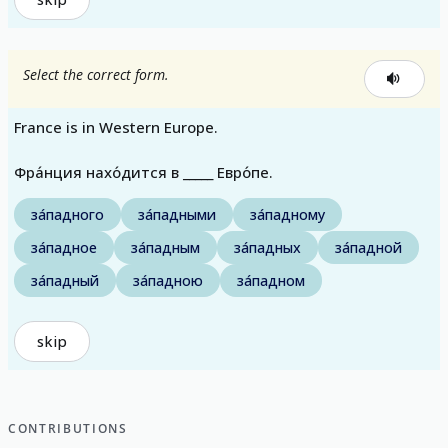
Select the correct form.
France is in Western Europe.
Фра́нция нахо́дится в _____ Евро́пе.
за́падного
за́падными
за́падному
за́падное
за́падным
за́падных
за́падной
за́падный
за́падною
за́падном
skip
CONTRIBUTIONS