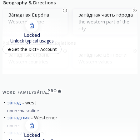
Geography & Directions
За́падная Евро́па
запа́дная часть го́рода
Western Europe
the western part of the
city
Locked
Unlock typical usages
Politics & International Relations
Get the Dict+ Account
запа́дные стра́ны
запа́дные це́нности
Western countries
Western values
PRO
WORD FAMILY
ЗА́ПАД
за́пад
west
noun
masculine
за́падник
Westerner
noun
за́падный
west
Locked