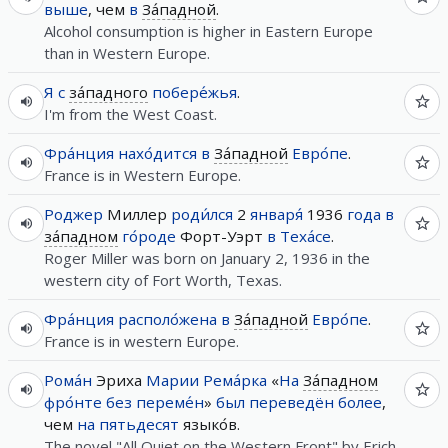
выше
, чем
в
За́падной
.
Alcohol consumption is higher in Eastern Europe
than in Western Europe.
Я
с
за́падного
побере́жья
.
I'm from the West Coast.
Фра́нция
нахо́дится
в
За́падной
Евро́пе
.
France is in Western Europe.
Роджер
Миллер
роди́лся
2
января́
1936
года
в
за́падном
го́роде
Форт-Уэрт
в
Теха́се
.
Roger Miller was born on January 2, 1936 in the
western city of Fort Worth, Texas.
Фра́нция
располо́жена
в
За́падной
Евро́пе
.
France is in western Europe.
Рома́н
Эриха
Марии
Рема́рка
«
На
За́падном
фро́нте
без
переме́н
»
был
переведён
более
,
чем
на
пятьдесят
языко́в.
The novel "All Quiet on the Western Front" by Erich