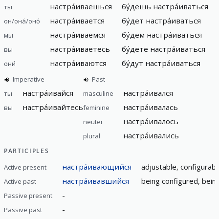
настра́иваешься
бу́дешь настра́иваться
ты
настра́ивается
бу́дет настра́иваться
он/она́/оно́
настра́иваемся
бу́дем настра́иваться
мы
настра́иваетесь
бу́дете настра́иваться
вы
настра́иваются
бу́дут настра́иваться
они́
Imperative
Past
настра́ивайся
настра́ивался
ты
masculine
настра́ивайтесь
настра́ивалась
вы
feminine
настра́ивалось
neuter
настра́ивались
plural
PARTICIPLES
настра́ивающийся
adjustable, configurabl
Active present
настра́ивавшийся
being configured, bein
Active past
-
Passive present
-
Passive past