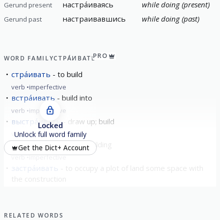
настра́иваясь
while doing (present)
Gerund present
настраивавшись
while doing (past)
Gerund past
PRO
WORD FAMILY
СТРА́ИВАТЬ
стра́ивать
to build
verb
imperfective
встра́ивать
build into
verb
imperfective
выстра́ивать
draw up; build
Locked
verb
imperfective
Unlock full word family
достра́ивать
finish building
Get the Dict+ Account
verb
imperfective
застра́ивать
to occupy a plot of land some space with
the construction
verb
imperfective
show all
RELATED WORDS