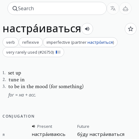
настра́иваться
verb
reflexive
imperfective
(
partner
настро́иться
)
very rarely used
(#
26750
)
set up
1
.
tune in
2
.
to be in the mood (for something)
3
.
for = на + acc.
CONJUGATION
Present
Future
настра́иваюсь
бу́ду настра́иваться
я