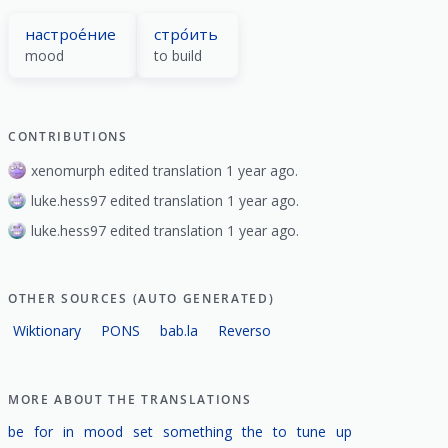
настрое́ние
стро́ить
mood
to build
CONTRIBUTIONS
xenomurph edited translation 1 year ago.
luke.hess97 edited translation 1 year ago.
luke.hess97 edited translation 1 year ago.
OTHER SOURCES (AUTO GENERATED)
Wiktionary
PONS
bab.la
Reverso
MORE ABOUT THE TRANSLATIONS
be
for
in
mood
set
something
the
to
tune
up