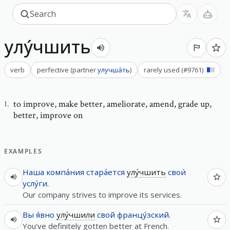
улу́чшить
verb
perfective
(
partner
улучша́ть
)
rarely used
(#
9761
)
to improve
,
make better, ameliorate, amend, grade up,
1
.
better, improve on
EXAMPLES
Наша
компа́ния
стара́ется
улу́чшить
свои́
услу́ги
.
Our company strives to improve its services.
Вы
я́вно
улу́чшили
свой
францу́зский
.
You've definitely gotten better at French.