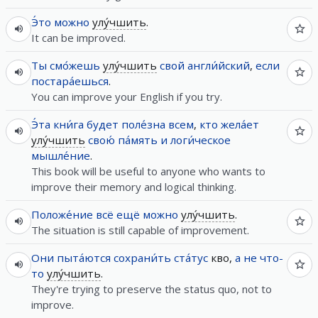
Э́то
можно
улу́чшить
.
It can be improved.
Ты
смо́жешь
улу́чшить
свой
англи́йский
,
если
постара́ешься
.
You can improve your English if you try.
Э́та
кни́га
будет
поле́зна
всем
,
кто
жела́ет
улу́чшить
свою́
па́мять
и
логи́ческое
мышле́ние
.
This book will be useful to anyone who wants to
improve their memory and logical thinking.
Положе́ние
всё
ещё
можно
улу́чшить
.
The situation is still capable of improvement.
Они
пыта́ются
сохрани́ть
ста́тус
кво,
а
не
что-
то
улу́чшить
.
They're trying to preserve the status quo, not to
improve.