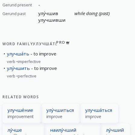
-
Gerund present
улу́чшив
while doing (past)
Gerund past
улучшивши
PRO
WORD FAMILY
УЛУЧША́ТЬ
улучша́ть
to improve
verb
imperfective
улу́чшить
to improve
verb
perfective
RELATED WORDS
улучше́ние
улу́чшиться
улучша́ться
improvement
improve
improve
лу́чше
наилу́чший
лу́чший