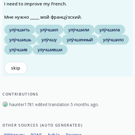
I need to improve my French.
Мне нужно _____ мой францу́зский.
улу́чшить
улу́чшил
улу́чшили
улу́чшила
улу́чшишь
улу́чшу
улу́чшенный
улу́чшило
улу́чшив
улучшивши
skip
CONTRIBUTIONS
haunter1781 edited translation 5 months ago.
OTHER SOURCES (AUTO GENERATED)
Wiktionary
PONS
bab.la
Reverso