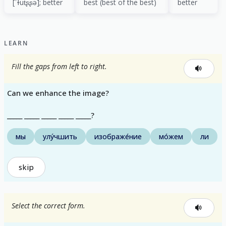
[ˈɫut͡ʂʂə]; better
best (best of the best)
better
LEARN
Fill the gaps from left to right.
Can we enhance the image?
_____ _____ _____ _____ _____?
мы
улу́чшить
изображе́ние
мо́жем
ли
skip
Select the correct form.