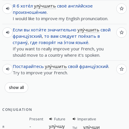
Я
б
хоте́л
улу́чшить
своё
англи́йское
произноше́ние
.
I would like to improve my English pronunciation.
Если
вы
хоти́те
значительно
улу́чшить
свой
францу́зский
,
то
вам
следует
пое́хать
в
страну́
,
где
говоря́т
на
э́том
языке́
.
If you want to really improve your French, you
should move to a country where it's spoken.
Постарайтесь
улу́чшить
свой
францу́зский
.
Try to improve your French.
show all
CONJUGATION
Present
Future
Imperative
-
улу́чшу
я
улу́чши
ты