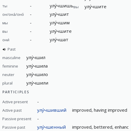
-
улу́чшишь
ты
улу́чшите
вы
-
улу́чшит
он/она́/оно́
-
улу́чшим
мы
-
улу́чшите
вы
-
улу́чшат
они́
Past
улу́чшил
masculine
улу́чшила
feminine
улу́чшило
neuter
улу́чшили
plural
PARTICIPLES
-
Active present
улу́чшивший
improved, having improved
Active past
-
Passive present
улу́чшенный
improved, bettered, enhanc
Passive past