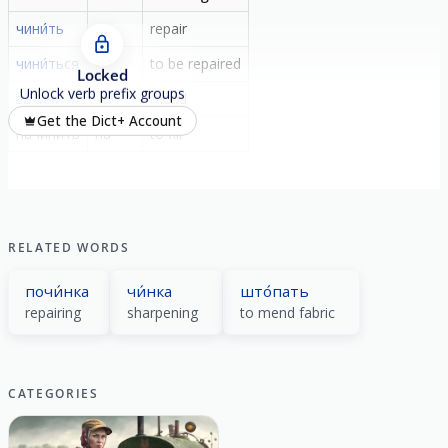
чини́ть
-
repair
чини́ться
-
to be repaired
Locked
Unlock verb prefix groups
зачини́ть
за-
mend
Get the Dict+ Account
начини́ть
на-
to fiil
RELATED WORDS
почи́нка
чи́нка
што́пать
repairing
sharpening
to mend fabric
CATEGORIES