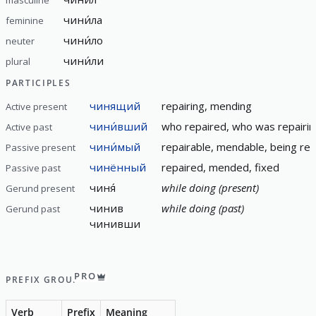
masculine
чини́ла
feminine
чини́ло
neuter
чини́ли
plural
PARTICIPLES
чинящий
repairing, mending
Active present
чини́вший
who repaired, who was repairin
Active past
чини́мый
repairable, mendable, being rep
Passive present
чинённый
repaired, mended, fixed
Passive past
чиня́
while doing (present)
Gerund present
чинив
while doing (past)
Gerund past
чинивши
PRO
PREFIX GROUP
Verb
Prefix
Meaning