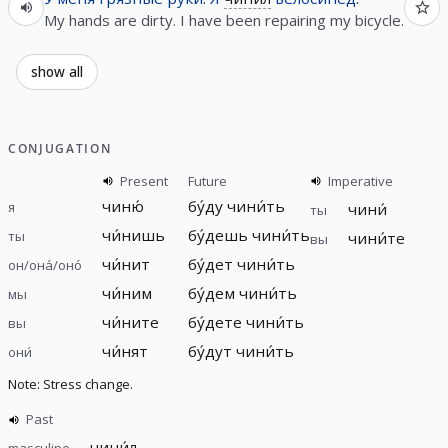
My hands are dirty. I have been repairing my bicycle.
show all
CONJUGATION
Present
Future
Imperative
чиню́
бу́ду чини́ть
я
чини́
ты
чи́нишь
бу́дешь чини́ть
ты
чини́те
вы
чи́нит
бу́дет чини́ть
он/она́/оно́
чи́ним
бу́дем чини́ть
мы
чи́ните
бу́дете чини́ть
вы
чи́нят
бу́дут чини́ть
они́
Note: Stress change.
Past
чини́л