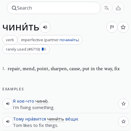
чини́ть
verb
imperfective
(
partner
почини́ть
)
rarely used
(#
6710
)
repair
,
mend, point, sharpen, cause, put in the way, fix
1
.
EXAMPLES
Я
кое-что
чиню́
.
I'm fixing something.
Тому
нра́вится
чини́ть
ве́щи
.
Tom likes to fix things.