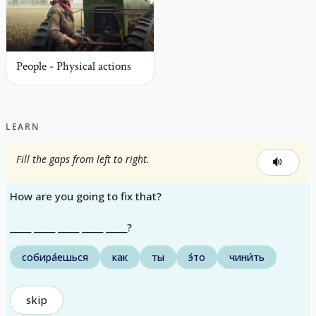
People - Physical actions
LEARN
Fill the gaps from left to right.
How are you going to fix that?
_____ _____ _____ _____ _____?
собира́ешься
как
ты
э́то
чини́ть
skip