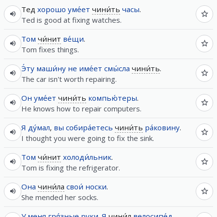
Тед
хорошо
уме́ет
чини́ть
часы
.
Ted is good at fixing watches.
Том
чи́нит
ве́щи
.
Tom fixes things.
Э́ту
маши́ну
не
име́ет
смы́сла
чини́ть
.
The car isn't worth repairing.
Он
уме́ет
чини́ть
компью́теры
.
He knows how to repair computers.
Я
ду́мал
,
вы
собира́етесь
чини́ть
ра́ковину
.
I thought you were going to fix the sink.
Том
чи́нит
холоди́льник
.
Tom is fixing the refrigerator.
Она
чини́ла
свои́
носки
.
She mended her socks.
У
меня
гря́зные
руки
.
Я
чини́л
велосипе́д
.