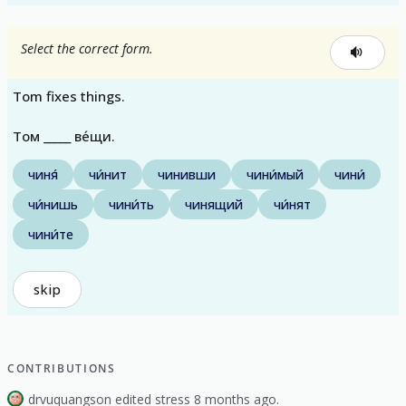
Select the correct form.
Tom fixes things.
Том _____ ве́щи.
чиня́
чи́нит
чинивши
чини́мый
чини́
чи́нишь
чини́ть
чинящий
чи́нят
чини́те
skip
CONTRIBUTIONS
drvuquangson edited stress 8 months ago.