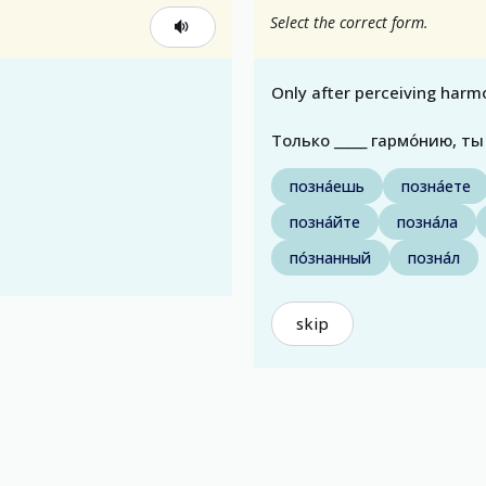
Select the correct form.
Only after perceiving har
Только _____ гармо́нию, ты
позна́ешь
позна́ете
позна́йте
позна́ла
по́знанный
позна́л
skip
)