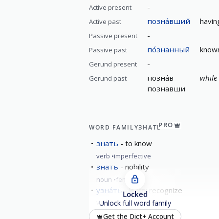
-
Active present
позна́вший
havin
Active past
-
Passive present
по́знанный
known
Passive past
-
Gerund present
позна́в
while 
Gerund past
познавши
PRO
WORD FAMILY
ЗНАТЬ
знать
to know
verb
imperfective
знать
nobility
noun
feminine
узна́ть
learn; recognize
Locked
verb
perfective
Unlock full word family
вы́знать
To fully know
Get the Dict+ Account