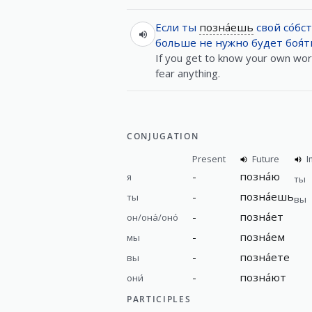
Если
ты
позна́ешь
свой
со́б
больше не
нужно
будет
боя́т
If you get to know your own wor
fear anything.
CONJUGATION
Present
Future
I
-
позна́ю
я
ты
-
позна́ешь
ты
вы
-
позна́ет
он/она́/оно́
-
позна́ем
мы
-
позна́ете
вы
-
позна́ют
они́
PARTICIPLES