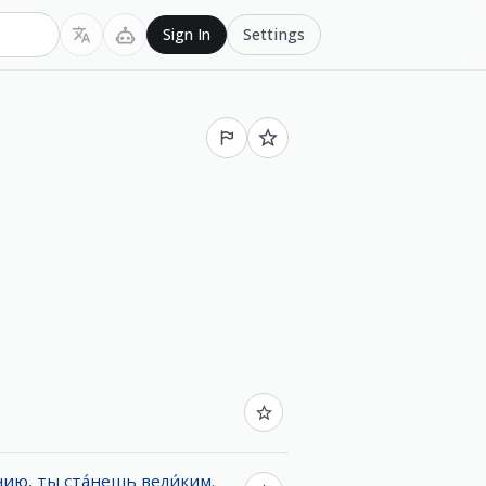
Settings
Sign In
нию
,
ты
ста́нешь
вели́ким
.