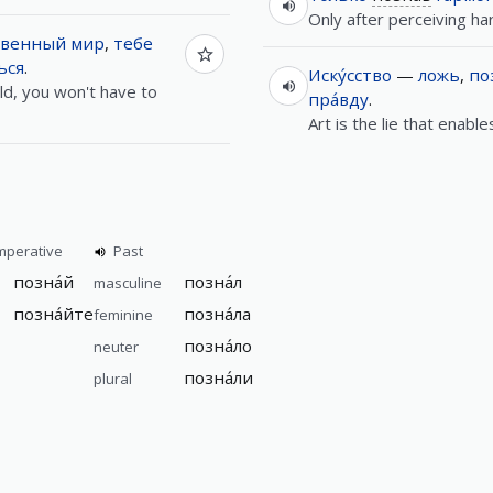
Only after perceiving 
ственный
мир
,
тебе
ься
.
Иску́сство
—
ложь
,
по
ld, you won't have to
пра́вду
.
Art is the lie that enable
mperative
Past
позна́й
позна́л
masculine
позна́йте
позна́ла
feminine
позна́ло
neuter
позна́ли
plural