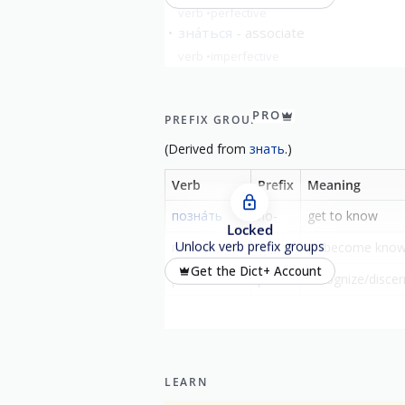
verb
perfective
зна́ться
associate
verb
imperfective
show all
PRO
PREFIX GROUP
(
Derived from
знать
.)
Verb
Prefix
Meaning
позна́ть
по-
get to know
Locked
Unlock verb prefix groups
позна́ться
по-
to become known
Get the Dict+ Account
распозна́ть
рас-
recognize/discer
LEARN