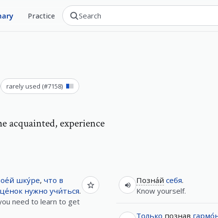
nary
Practice
rarely used
(#
7158
)
e acquainted, experience
ое́й
шку́ре
,
что
в
Позна́й
себя
.
це́нок
нужно
учи́ться
.
Know yourself.
 you need to learn to get
Только
познав
гармо́