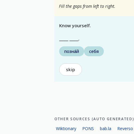
Fill the gaps from left to right.
Know yourself.
_____ _____.
позна́й
себя
skip
OTHER SOURCES (AUTO GENERATED
Wiktionary
PONS
bab.la
Reverso