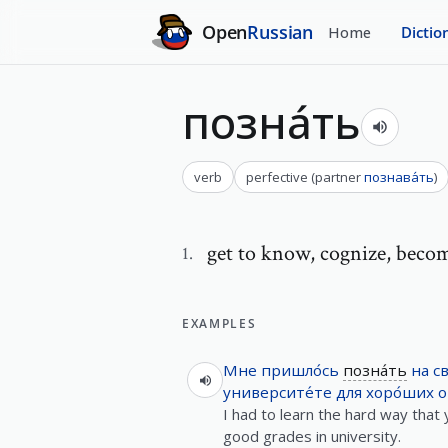
Open
Russian
Home
Dictio
позна́ть
verb
perfective
(
partner
познава́ть
)
get to know
,
cognize, becom
1
.
EXAMPLES
Мне
пришло́сь
позна́ть
на
св
университе́те
для
хоро́ших
о
I had to learn the hard way that
good grades in university.