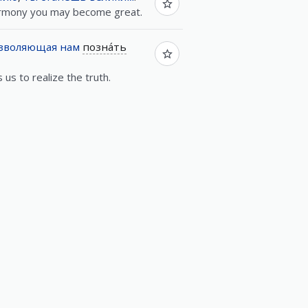
harmony you may become great.
зволяющая
нам
позна́ть
s us to realize the truth.