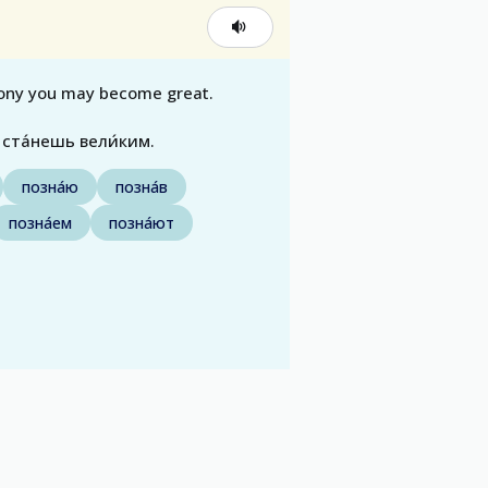
mony you may become great.
 ста́нешь вели́ким.
позна́ю
позна́в
позна́ем
позна́ют