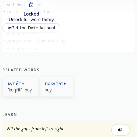
verb
imperfective
выкупа́ться
bathe
Locked
verb
imperfective
Unlock full word family
вы́купаться
bathe
Get the Dict+ Account
verb
perfective
докупа́ться
finish bathing
verb
perfective
show all
RELATED WORDS
купи́ть
покупа́ть
[kʊˈpʲitʲ]; buy
buy
LEARN
Fill the gaps from left to right.