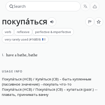
покупа́ться
verb
reflexive
perfective & imperfective
very rarely used
(#
16859
)
have a bathe
,
bathe
1
.
USAGE INFO
Покупа́ться
(
НСВ
)
/
Купи́ться
(
СВ
)
–
быть
купленным
(
пассивное
значение
)
-
-
покупать
что-то
Покупа́ться
(
НСВ
)
/
Покупа́ться
(
СВ
)
–
купаться
(
разг
.
)
-
-
плавать
,
принимать
ванну