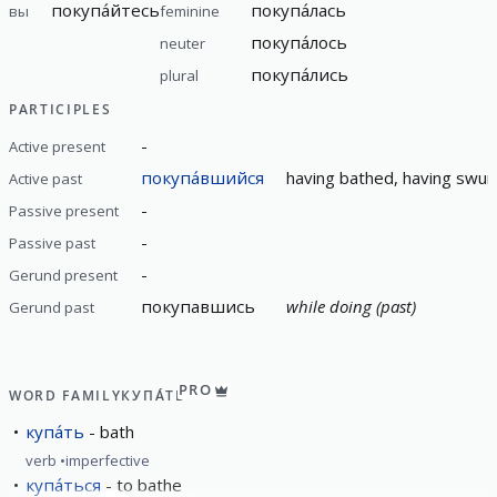
покупа́йтесь
покупа́лась
вы
feminine
покупа́лось
neuter
покупа́лись
plural
PARTICIPLES
-
Active present
покупа́вшийся
having bathed, having swu
Active past
-
Passive present
-
Passive past
-
Gerund present
покупавшись
while doing (past)
Gerund past
PRO
WORD FAMILY
КУПА́ТЬ
купа́ть
bath
verb
imperfective
купа́ться
to bathe