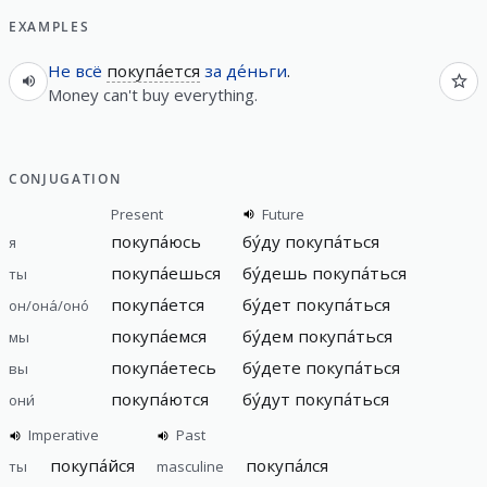
EXAMPLES
Не
всё
покупа́ется
за
де́ньги
.
Money can't buy everything.
CONJUGATION
Present
Future
покупа́юсь
бу́ду покупа́ться
я
покупа́ешься
бу́дешь покупа́ться
ты
покупа́ется
бу́дет покупа́ться
он/она́/оно́
покупа́емся
бу́дем покупа́ться
мы
покупа́етесь
бу́дете покупа́ться
вы
покупа́ются
бу́дут покупа́ться
они́
Imperative
Past
покупа́йся
покупа́лся
ты
masculine