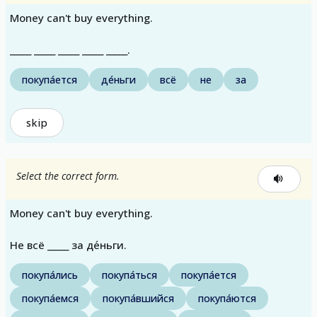
Money can't buy everything.
_____ _____ _____ _____ _____.
покупа́ется
де́ньги
всё
не
за
skip
Select the correct form.
Money can't buy everything.
Не всё _____ за де́ньги.
покупа́лись
покупа́ться
покупа́ется
покупа́емся
покупа́вшийся
покупа́ются