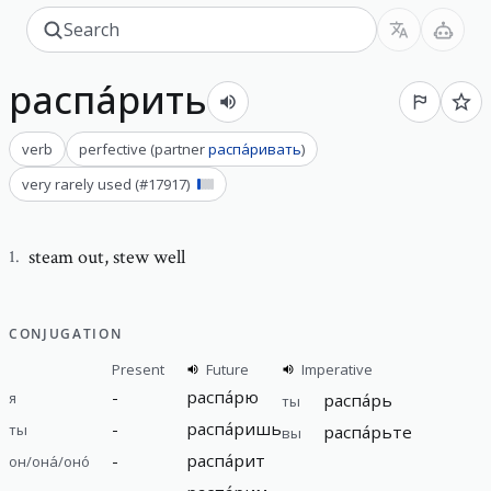
распа́рить
verb
perfective
(
partner
распа́ривать
)
very rarely used
(#
17917
)
steam out
,
stew well
1
.
CONJUGATION
Present
Future
Imperative
-
распа́рю
я
распа́рь
ты
-
распа́ришь
ты
распа́рьте
вы
-
распа́рит
он/она́/оно́