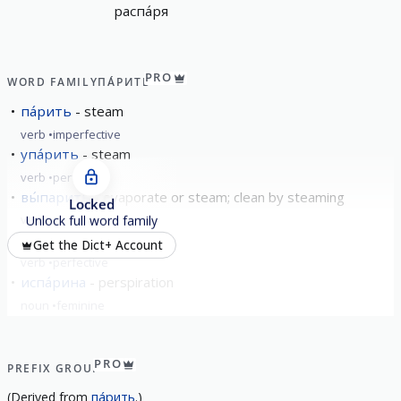
распа́ря
PRO
WORD FAMILY
ПА́РИТЬ
па́рить
steam
verb
imperfective
упа́рить
steam
verb
perfective
вы́парить
evaporate or steam; clean by steaming
Locked
verb
perfective
Unlock full word family
запа́рить
steam
Get the Dict+ Account
verb
perfective
испа́рина
perspiration
noun
feminine
show all
PRO
PREFIX GROUP
(
Derived from
па́рить
.)