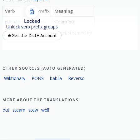
Verb
Prefix
Meaning
Locked
распа́рить
рас-
steam out
Unlock verb prefix groups
распа́риться
рас-
to get steamed up
Get the Dict+ Account
OTHER SOURCES (AUTO GENERATED)
Wiktionary
PONS
bab.la
Reverso
MORE ABOUT THE TRANSLATIONS
out
steam
stew
well