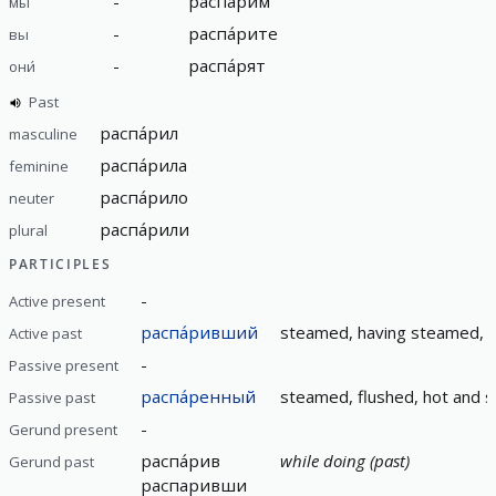
-
распа́рим
мы
-
распа́рите
вы
-
распа́рят
они́
Past
распа́рил
masculine
распа́рила
feminine
распа́рило
neuter
распа́рили
plural
PARTICIPLES
-
Active present
распа́ривший
steamed, having steamed, h
Active past
-
Passive present
распа́ренный
steamed, flushed, hot and 
Passive past
-
Gerund present
распа́рив
while doing (past)
Gerund past
распаривши