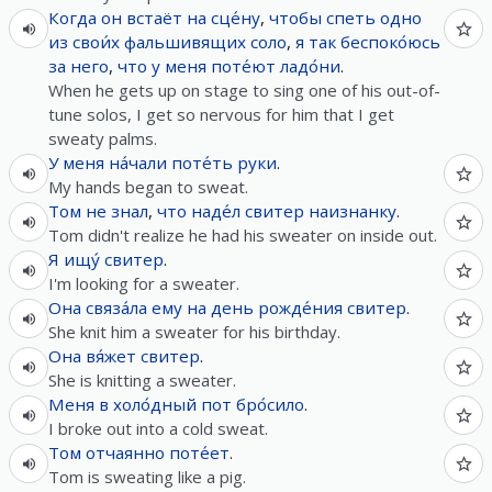
Когда
он
встаёт
на
сце́ну
,
чтобы
спеть
одно
из
свои́х
фальшивящих
соло
,
я
так
беспоко́юсь
за
него
,
что
у
меня
поте́ют
ладо́ни
.
When he gets up on stage to sing one of his out-of-
tune solos, I get so nervous for him that I get
sweaty palms.
У
меня
на́чали
поте́ть
руки
.
My hands began to sweat.
Том
не
знал
,
что
наде́л
свитер
наизнанку
.
Tom didn't realize he had his sweater on inside out.
Я
ищу́
свитер
.
I'm looking for a sweater.
Она
связа́ла
ему
на
день рожде́ния
свитер
.
She knit him a sweater for his birthday.
Она
вя́жет
свитер
.
She is knitting a sweater.
Меня
в
холо́дный
пот
бро́сило
.
I broke out into a cold sweat.
Том
отчаянно
поте́ет
.
Tom is sweating like a pig.