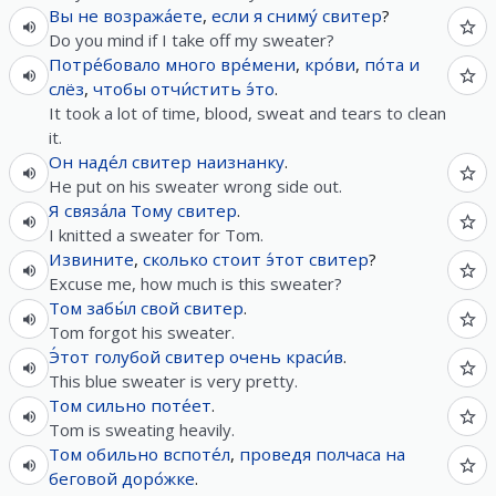
Вы
не
возража́ете
,
если
я
сниму́
свитер
?
Do you mind if I take off my sweater?
Потре́бовало
много
вре́мени
,
кро́ви
,
по́та
и
слёз
,
чтобы
отчи́стить
э́то
.
It took a lot of time, blood, sweat and tears to clean
it.
Он
наде́л
свитер
наизнанку
.
He put on his sweater wrong side out.
Я
связа́ла
Тому
свитер
.
I knitted a sweater for Tom.
Извините
,
сколько
стоит
э́тот
свитер
?
Excuse me, how much is this sweater?
Том
забы́л
свой
свитер
.
Tom forgot his sweater.
Э́тот
голубой
свитер
очень
краси́в
.
This blue sweater is very pretty.
Том
сильно
поте́ет
.
Tom is sweating heavily.
Том
обильно
вспоте́л
,
проведя
полчаса
на
беговой
доро́жке
.