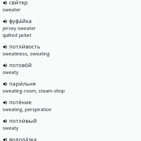
сви́тер
sweater
фуфа́йка
jersey sweater
quilted jacket
потли́вость
sweatiness, sweating
потово́й
sweaty
пари́льня
sweating-room, steam-shop
поте́ние
sweating, perspiration
потли́вый
sweaty
водола́зка