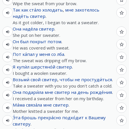
Wipe the sweat from your brow.
Так как
ста́ло
холодать
,
мне
захотелось
наде́ть
свитер
.
As it got colder, I began to want a sweater.
Она
наде́ла
свитер
.
She put on her sweater.
Он
был
покрыт
потом
.
He was covered with sweat.
Пот
ка́пал
у
меня
со
лба
.
The sweat was dripping off my brow.
Я
купи́л
шерстяно́й
свитер
.
I bought a woolen sweater.
Возьми́
свой
свитер
,
чтобы
не
простуди́ться
.
Take a sweater with you so you don't catch a cold.
Она
подари́ла
мне
свитер
на
день рожде́ния
.
I received a sweater from her on my birthday.
Ма́ма
связа́ла
мне
свитер
.
Mother knitted a sweater for me.
Э́та
брошь
прекра́сно
подхо́дит
к
Вашему
свитеру
.