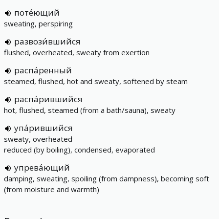
поте́ющий
sweating, perspiring
развози́вшийся
flushed, overheated, sweaty from exertion
распа́ренный
steamed, flushed, hot and sweaty, softened by steam
распа́рившийся
hot, flushed, steamed (from a bath/sauna), sweaty
упа́рившийся
sweaty, overheated
reduced (by boiling), condensed, evaporated
упрева́ющий
damping, sweating, spoiling (from dampness), becoming soft
(from moisture and warmth)