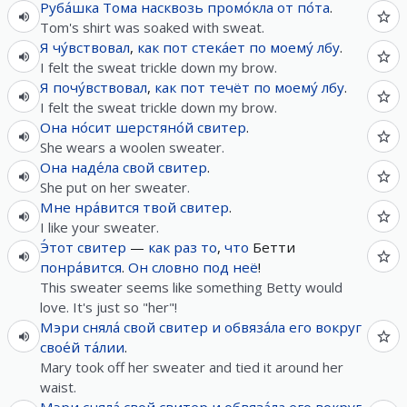
Руба́шка
Тома
насквозь
промо́кла
от
по́та
.
Tom's shirt was soaked with sweat.
Я
чу́вствовал
,
как
пот
стека́ет
по
моему́
лбу
.
I felt the sweat trickle down my brow.
Я
почу́вствовал
,
как
пот
течёт
по
моему́
лбу
.
I felt the sweat trickle down my brow.
Она
но́сит
шерстяно́й
свитер
.
She wears a woolen sweater.
Она
наде́ла
свой
свитер
.
She put on her sweater.
Мне
нра́вится
твой
свитер
.
I like your sweater.
Э́тот
свитер
—
как
раз
то
,
что
Бетти
понра́вится
.
Он
словно
под
неё
!
This sweater seems like something Betty would
love. It's just so "her"!
Мэри
сняла́
свой
свитер
и
обвяза́ла
его
вокруг
свое́й
та́лии
.
Mary took off her sweater and tied it around her
waist.