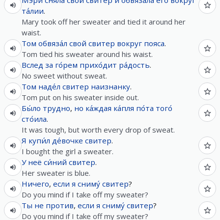
Мэри
сняла́
свой
свитер
и
обвяза́ла
его
вокруг
та́лии
.
Mary took off her sweater and tied it around her
waist.
Том
обвяза́л
свой
свитер
вокруг
пояса
.
Tom tied his sweater around his waist.
Вслед
за
го́рем
прихо́дит
ра́дость
.
No sweet without sweat.
Том
наде́л
свитер
наизнанку
.
Tom put on his sweater inside out.
Бы́ло
трудно
,
но
ка́ждая
ка́пля
по́та
того́
сто́ила
.
It was tough, but worth every drop of sweat.
Я
купи́л
де́вочке
свитер
.
I bought the girl a sweater.
У
неё
си́ний
свитер
.
Her sweater is blue.
Ничего
,
если
я
сниму́
свитер
?
Do you mind if I take off my sweater?
Ты
не
против
,
если
я
сниму́
свитер
?
Do you mind if I take off my sweater?