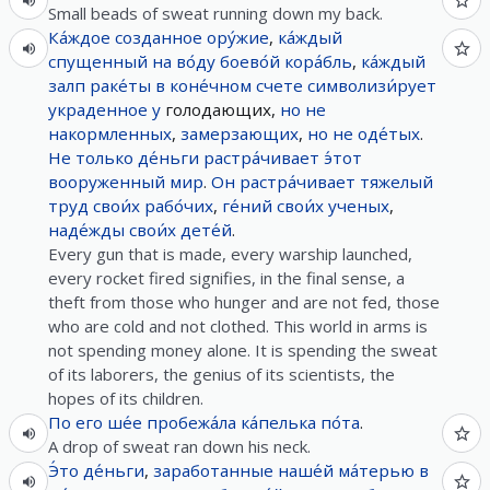
Small beads of sweat running down my back.
Ка́ждое
созданное
ору́жие
,
ка́ждый
спущенный
на
во́ду
боево́й
кора́бль
,
ка́ждый
залп
раке́ты
в
коне́чном
счете
символизи́рует
украденное
у
голодающих,
но
не
накормленных
,
замерзающих
,
но
не
оде́тых
.
Не
только
де́ньги
растра́чивает
э́тот
вооруженный
мир
.
Он
растра́чивает
тяжелый
труд
свои́х
рабо́чих
,
ге́ний
свои́х
ученых
,
наде́жды
свои́х
дете́й
.
Every gun that is made, every warship launched,
every rocket fired signifies, in the final sense, a
theft from those who hunger and are not fed, those
who are cold and not clothed. This world in arms is
not spending money alone. It is spending the sweat
of its laborers, the genius of its scientists, the
hopes of its children.
По
его
ше́е
пробежа́ла
ка́пелька
по́та
.
A drop of sweat ran down his neck.
Э́то
де́ньги
,
заработанные
наше́й
ма́терью
в