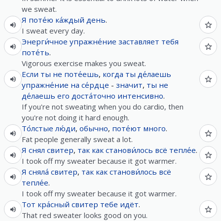
we sweat.
Я
поте́ю
ка́ждый
день
.
I sweat every day.
Энерги́чное
упражне́ние
заставляет
тебя
поте́ть
.
Vigorous exercise makes you sweat.
Если
ты
не
поте́ешь
,
когда
ты
де́лаешь
упражне́ние
на
се́рдце
-
значит
,
ты
не
де́лаешь
его
доста́точно
интенсивно
.
If you're not sweating when you do cardio, then
you're not doing it hard enough.
То́лстые
лю́ди
,
обычно
,
поте́ют
много
.
Fat people generally sweat a lot.
Я
снял
свитер
,
так как
станови́лось
всё
тепле́е
.
I took off my sweater because it got warmer.
Я
сняла́
свитер
,
так как
станови́лось
всё
тепле́е
.
I took off my sweater because it got warmer.
Тот
кра́сный
свитер
тебе
идёт
.
That red sweater looks good on you.