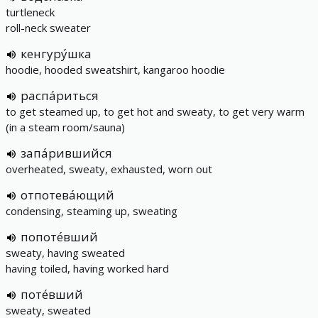
turtleneck
roll-neck sweater
кенгуру́шка
hoodie, hooded sweatshirt, kangaroo hoodie
распа́риться
to get steamed up, to get hot and sweaty, to get very warm
(in a steam room/sauna)
запа́рившийся
overheated, sweaty, exhausted, worn out
отпотева́ющий
condensing, steaming up, sweating
попоте́вший
sweaty, having sweated
having toiled, having worked hard
поте́вший
sweaty, sweated