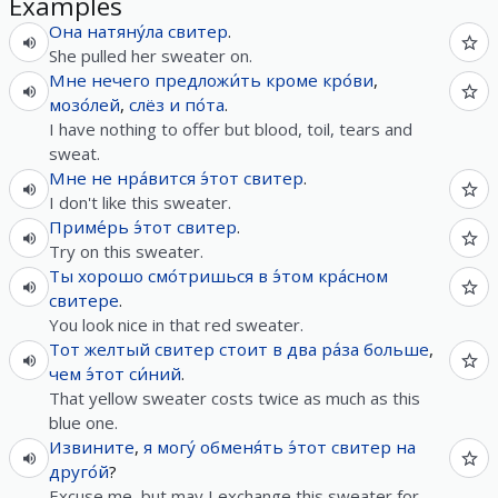
Examples
Она
натяну́ла
свитер
.
She pulled her sweater on.
Мне
нечего
предложи́ть
кроме
кро́ви
,
мозо́лей
,
слёз
и
по́та
.
I have nothing to offer but blood, toil, tears and
sweat.
Мне
не
нра́вится
э́тот
свитер
.
I don't like this sweater.
Приме́рь
э́тот
свитер
.
Try on this sweater.
Ты
хорошо
смо́тришься
в
э́том
кра́сном
свитере
.
You look nice in that red sweater.
Тот
желтый
свитер
стоит
в
два
ра́за
больше
,
чем
э́тот
си́ний
.
That yellow sweater costs twice as much as this
blue one.
Извините
,
я
могу́
обменя́ть
э́тот
свитер
на
друго́й
?
Excuse me, but may I exchange this sweater for