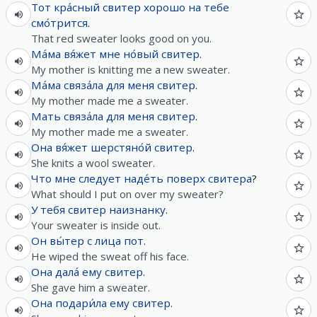
Тот
кра́сный
свитер
хорошо
на
тебе
смо́трится
.
That red sweater looks good on you.
Ма́ма
вя́жет
мне
но́вый
свитер
.
My mother is knitting me a new sweater.
Ма́ма
связа́ла
для
меня
свитер
.
My mother made me a sweater.
Мать
связа́ла
для
меня
свитер
.
My mother made me a sweater.
Она
вя́жет
шерстяно́й
свитер
.
She knits a wool sweater.
Что
мне
следует
наде́ть
поверх
свитера
?
What should I put on over my sweater?
У
тебя
свитер
наизнанку
.
Your sweater is inside out.
Он
вы́тер
с
лица
пот
.
He wiped the sweat off his face.
Она
дала́
ему
свитер
.
She gave him a sweater.
Она
подари́ла
ему
свитер
.