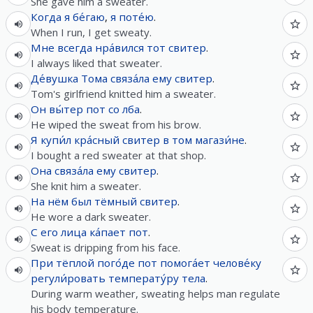
She gave him a sweater.
Когда
я
бе́гаю
,
я
поте́ю
.
When I run, I get sweaty.
Мне
всегда
нра́вился
тот
свитер
.
I always liked that sweater.
Де́вушка
Тома
связа́ла
ему
свитер
.
Tom's girlfriend knitted him a sweater.
Он
вы́тер
пот
со
лба
.
He wiped the sweat from his brow.
Я
купи́л
кра́сный
свитер
в
том
магази́не
.
I bought a red sweater at that shop.
Она
связа́ла
ему
свитер
.
She knit him a sweater.
На
нём
был
тёмный
свитер
.
He wore a dark sweater.
С
его
лица
ка́пает
пот
.
Sweat is dripping from his face.
При
тёплой
пого́де
пот
помога́ет
челове́ку
регули́ровать
температу́ру
тела
.
During warm weather, sweating helps man regulate
his body temperature.