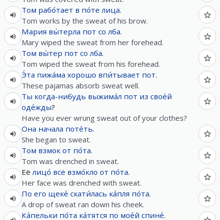
Том
рабо́тает
в
по́те
лица
.
Tom works by the sweat of his brow.
Мария
вы́терла
пот
со
лба
.
Mary wiped the sweat from her forehead.
Том
вы́тер
пот
со
лба
.
Tom wiped the sweat from his forehead.
Э́та
пижа́ма
хорошо
впи́тывает
пот
.
These pajamas absorb sweat well.
Ты
когда-нибудь
выжима́л
пот
из
свое́й
оде́жды
?
Have you ever wrung sweat out of your clothes?
Она
начала
поте́ть
.
She began to sweat.
Том
взмок
от
по́та
.
Tom was drenched in sweat.
Её
лицо́
всё
взмо́кло
от
по́та
.
Her face was drenched with sweat.
По
его
щеке́
скати́лась
ка́пля
по́та
.
A drop of sweat ran down his cheek.
Ка́пельки
по́та
ка́тятся
по
мое́й
спине́
.