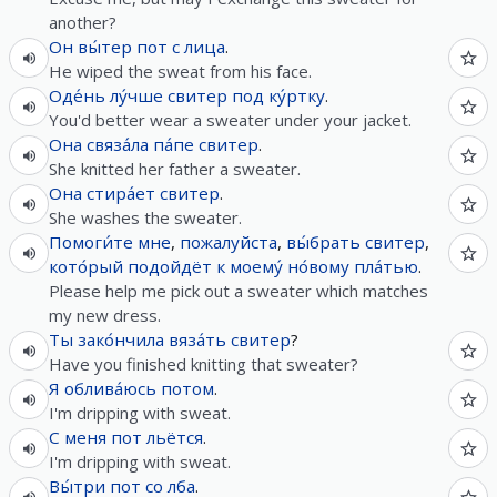
another?
Он
вы́тер
пот
с
лица
.
He wiped the sweat from his face.
Оде́нь
лу́чше
свитер
под
ку́ртку
.
You'd better wear a sweater under your jacket.
Она
связа́ла
па́пе
свитер
.
She knitted her father a sweater.
Она
стира́ет
свитер
.
She washes the sweater.
Помоги́те
мне
,
пожалуйста
,
вы́брать
свитер
,
кото́рый
подойдёт
к
моему́
но́вому
пла́тью
.
Please help me pick out a sweater which matches
my new dress.
Ты
зако́нчила
вяза́ть
свитер
?
Have you finished knitting that sweater?
Я
облива́юсь
потом
.
I'm dripping with sweat.
С
меня
пот
льётся
.
I'm dripping with sweat.
Вы́три
пот
со
лба
.