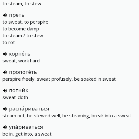
to steam, to stew
преть
to sweat, to perspire
to become damp
to steam / to stew
to rot
корпе́ть
sweat, work hard
пропоте́ть
perspire freely, sweat profusely, be soaked in sweat
потни́к
sweat-cloth
распа́риваться
steam out, be stewed well, be steaming, break into a sweat
упа́риваться
be in, get into, a sweat