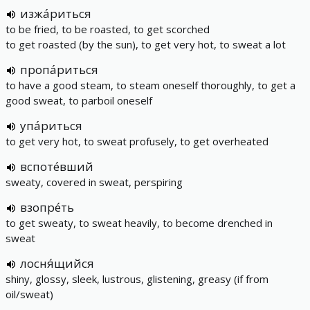
изжа́риться
to be fried, to be roasted, to get scorched
to get roasted (by the sun), to get very hot, to sweat a lot
пропа́риться
to have a good steam, to steam oneself thoroughly, to get a
good sweat, to parboil oneself
упа́риться
to get very hot, to sweat profusely, to get overheated
вспоте́вший
sweaty, covered in sweat, perspiring
взопре́ть
to get sweaty, to sweat heavily, to become drenched in
sweat
лосня́щийся
shiny, glossy, sleek, lustrous, glistening, greasy (if from
oil/sweat)