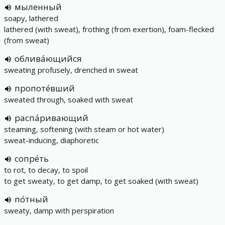
мыленный
soapy, lathered
lathered (with sweat), frothing (from exertion), foam-flecked
(from sweat)
облива́ющийся
sweating profusely, drenched in sweat
пропоте́вший
sweated through, soaked with sweat
распа́ривающий
steaming, softening (with steam or hot water)
sweat-inducing, diaphoretic
сопре́ть
to rot, to decay, to spoil
to get sweaty, to get damp, to get soaked (with sweat)
по́тный
sweaty, damp with perspiration