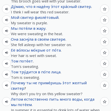
This brooch goes well with your sweater.
Ду́маю
,
что
я
наде́ну
э́тот
кра́сный
свитер
.
I think I will wear this red sweater.
Мой
свитер
фиоле́товый
.
My sweater is purple.
Мы
поте́ли
в
жару
.
We were sweating in the heat.
Она
засну́ла
в
своём
свитере
.
She fell asleep with her sweater on.
Её
во́лосы
мо́крые
от
по́та
.
Her hair is wet with sweat.
Том
поте́ет
.
Tom's sweating.
Том
тру́дится
в
по́те
лица
.
Tom is sweating.
Почему
ты
не
приме́ришь
э́тот
желтый
свитер
?
Why don't you try on this yellow sweater?
Летом
естественно
пить
много
воды
,
когда
мы
поте́ем
.
In summer it is essential to drink lots of water when