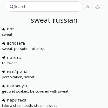
sweat
russian
пот
sweat
вспоте́ть
sweat, perspire, toil, mist
поте́ть
to sweat
испа́рина
perspiration, sweat
взмо́кнуть
get wet soaked, be covered with sweat
па́риться
take a steam bath, steam, sweat