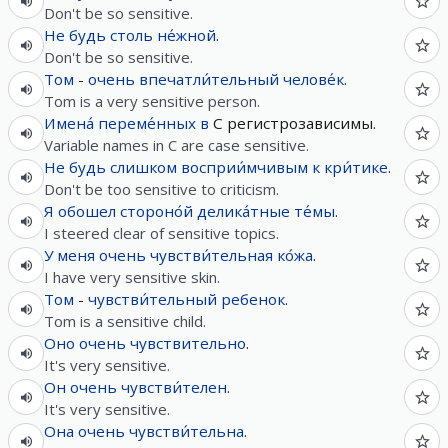
Don't be so sensitive.
Не
будь
столь
не́жной
.
Don't be so sensitive.
Том
-
очень
впечатли́тельный
челове́к
.
Tom is a very sensitive person.
Имена́
переме́нных
в
C регистрозависимы.
Variable names in C are case sensitive.
Не
будь
слишком
восприи́мчивым
к
кри́тике
.
Don't be too sensitive to criticism.
Я
обошел
стороно́й
делика́тные
те́мы
.
I steered clear of sensitive topics.
У
меня
очень
чувстви́тельная
ко́жа
.
I have very sensitive skin.
Том
-
чувстви́тельный
ребенок
.
Tom is a sensitive child.
Оно
очень
чувствительно
.
It's very sensitive.
Он
очень
чувстви́телен
.
It's very sensitive.
Она
очень
чувстви́тельна
.