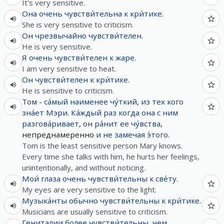
It's very sensitive.
Она
очень
чувстви́тельна
к
кри́тике
.
She is very sensitive to criticism.
Он
чрезвычайно
чувстви́телен
.
He is very sensitive.
Я
очень
чувстви́телен
к
жаре
.
I am very sensitive to heat.
Он
чувстви́телен
к
кри́тике
.
He is sensitive to criticism.
Том
-
са́мый
наименее
чу́ткий
,
из
тех
кого
зна́ет
Мэри
.
Ка́ждый
раз
когда
она
с
ним
разгова́ривает
,
он
ра́нит
ее
чу́вства
,
непреднамеренно
и
не
замечая
э́того
.
Tom is the least sensitive person Mary knows.
Every time she talks with him, he hurts her feelings,
unintentionally, and without noticing.
Мои́
глаза
очень
чувстви́тельны
к
све́ту
.
My eyes are very sensitive to the light.
Музыка́нты
обычно
чувстви́тельны
к
кри́тике
.
Musicians are usually sensitive to criticism.
Гениталии
более
чувстви́тельны
,
чем