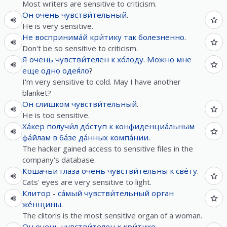
Most writers are sensitive to criticism.
Он
очень
чувстви́тельный
.
He is very sensitive.
Не
воспринима́й
кри́тику
так
болезненно
.
Don't be so sensitive to criticism.
Я
очень
чувстви́телен
к
хо́лоду
.
Можно
мне
еще
одно
одея́ло
?
I'm very sensitive to cold. May I have another
blanket?
Он
слишком
чувстви́тельный
.
He is too sensitive.
Ха́кер
получи́л
до́ступ
к
конфиденциа́льным
фа́йлам
в
ба́зе
да́нных
компа́нии
.
The hacker gained access to sensitive files in the
company's database.
Кошачьи
глаза
очень
чувстви́тельны
к
све́ту
.
Cats' eyes are very sensitive to light.
Клитор
-
са́мый
чувстви́тельный
орган
же́нщины
.
The clitoris is the most sensitive organ of a woman.
Он
очень
чувстви́телен
к
кри́тике
.