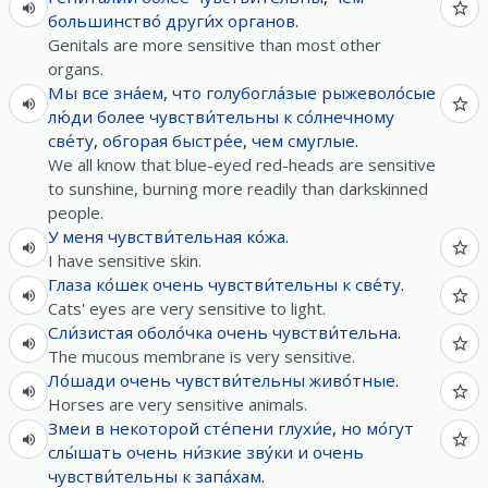
большинство́
други́х
органов
.
Genitals are more sensitive than most other
organs.
Мы
все
зна́ем
,
что
голубогла́зые
рыжеволо́сые
лю́ди
более
чувстви́тельны
к
со́лнечному
све́ту
,
обгорая
быстре́е
,
чем
смуглые
.
We all know that blue-eyed red-heads are sensitive
to sunshine, burning more readily than darkskinned
people.
У
меня
чувстви́тельная
ко́жа
.
I have sensitive skin.
Глаза
ко́шек
очень
чувстви́тельны
к
све́ту
.
Cats' eyes are very sensitive to light.
Сли́зистая
оболо́чка
очень
чувстви́тельна
.
The mucous membrane is very sensitive.
Ло́шади
очень
чувстви́тельны
живо́тные
.
Horses are very sensitive animals.
Змеи
в
некоторой
сте́пени
глухи́е
,
но
мо́гут
слы́шать
очень
ни́зкие
зву́ки
и
очень
чувстви́тельны
к
запа́хам
.