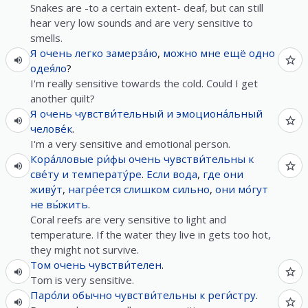
Snakes are -to a certain extent- deaf, but can still
hear very low sounds and are very sensitive to
smells.
Я
очень
легко
замерза́ю
,
можно
мне
ещё
одно
одея́ло
?
I'm really sensitive towards the cold. Could I get
another quilt?
Я
очень
чувстви́тельный
и
эмоциона́льный
челове́к
.
I'm a very sensitive and emotional person.
Кора́лловые
ри́фы
очень
чувстви́тельны
к
све́ту
и
температу́ре
.
Если
вода
,
где
они
живу́т
,
нагре́ется
слишком
сильно
,
они
мо́гут
не
вы́жить
.
Coral reefs are very sensitive to light and
temperature. If the water they live in gets too hot,
they might not survive.
Том
очень
чувстви́телен
.
Tom is very sensitive.
Паро́ли
обычно
чувстви́тельны
к
реги́стру
.