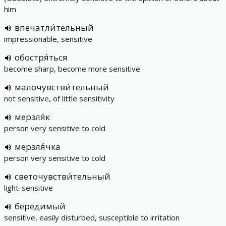
him
впечатли́тельный
impressionable, sensitive
обостря́ться
become sharp, become more sensitive
малочувстви́тельный
not sensitive, of little sensitivity
мерзля́к
person very sensitive to cold
мерзля́чка
person very sensitive to cold
светочувстви́тельный
light-sensitive
бередимый
sensitive, easily disturbed, susceptible to irritation