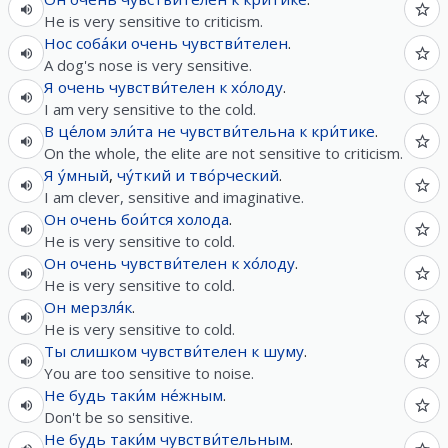
He is very sensitive to criticism.
Нос
соба́ки
очень
чувстви́телен
.
A dog's nose is very sensitive.
Я
очень
чувстви́телен
к
хо́лоду
.
I am very sensitive to the cold.
В це́лом
эли́та
не
чувстви́тельна
к
кри́тике
.
On the whole, the elite are not sensitive to criticism.
Я
у́мный
,
чу́ткий
и
тво́рческий
.
I am clever, sensitive and imaginative.
Он
очень
бои́тся
холода
.
He is very sensitive to cold.
Он
очень
чувстви́телен
к
хо́лоду
.
He is very sensitive to cold.
Он
мерзля́к
.
He is very sensitive to cold.
Ты
слишком
чувстви́телен
к
шуму
.
You are too sensitive to noise.
Не
будь
таки́м
не́жным
.
Don't be so sensitive.
Не
будь
таки́м
чувстви́тельным
.