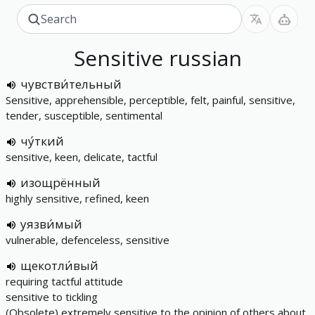
Sensitive
russian
чувстви́тельный
Sensitive, apprehensible, perceptible, felt, painful, sensitive,
tender, susceptible, sentimental
чу́ткий
sensitive, keen, delicate, tactful
изощрённый
highly sensitive, refined, keen
уязви́мый
vulnerable, defenceless, sensitive
щекотли́вый
requiring tactful attitude
sensitive to tickling
(Obsolete) extremely sensitive to the opinion of others about