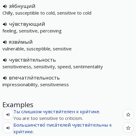
зя́бнущий
Chilly, susceptible to cold, sensitive to cold
чу́вствующий
feeling, sensitive, perceiving
язви́мый
vulnerable, susceptible, sensitive
чувстви́тельность
sensitiveness, sensitivity, speed, sentimentality
впечатли́тельность
impressionability, sensitiveness
Examples
Ты
слишком
чувстви́телен
к
кри́тике
.
You are too sensitive to criticism.
Большинство́
писа́телей
чувстви́тельны
к
кри́тике
.