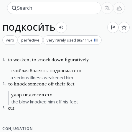
подкоси́ть
verb
perfective
very rarely used
(#
24145
)
to weaken
,
to knock down figuratively
1
.
тяжёлая болезнь подкосила его
a serious illness weakened him
to knock someone off their feet
2
.
удар подкосил его
the blow knocked him off his feet
cut
3
.
CONJUGATION