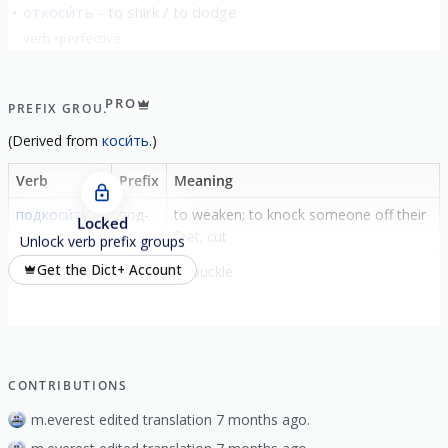
откоси́ть
to shirk / to dodge
verb
perfective
show all
PRO
PREFIX GROUP
(
Derived from
коси́ть
.)
Verb
Prefix
Meaning
подкоси́ть
под-
to weaken; to knock someone off their
Locked
feet; cut
Unlock verb prefix groups
Get the Dict+ Account
подкоси́ться
под-
to buckle
CONTRIBUTIONS
m.everest edited translation 7 months ago.