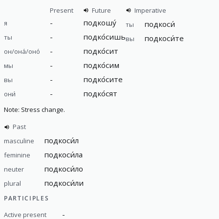
Present
Future
Imperative
-
подкошу́
я
подкоси́
ты
-
подко́сишь
ты
подкоси́те
вы
-
подко́сит
он/она́/оно́
-
подко́сим
мы
-
подко́сите
вы
-
подко́сят
они́
Note: Stress change.
Past
подкоси́л
masculine
подкоси́ла
feminine
подкоси́ло
neuter
подкоси́ли
plural
PARTICIPLES
-
Active present