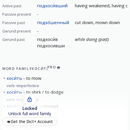
подкоси́вший
having weakened, having cr
Active past
-
Passive present
подко́шенный
cut down, mown down
Passive past
-
Gerund present
подкоси́в
while doing (past)
Gerund past
подкосивши
PRO
WORD FAMILY
КОСИ́ТЬ
коси́ть
to mow
verb
imperfective
коси́ть
to shirk / to dodge
verb
imperfective
коси́ться
look sideways
Locked
verb
imperfective
Unlock full word family
накоси́ть
mow
Get the Dict+ Account
verb
perfective