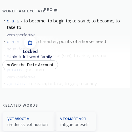
PRO
WORD FAMILY
СТАТЬ
стать
to become; to begin to; to stand; to become; to
take to
verb
perfective
стать
article; character; points of a horse; need
noun
feminine
Locked
встать
to get up; to rise (sun); to arise; to stop
Unlock full word family
verb
perfective
Get the Dict+ Account
уста́ть
get tired
verb
perfective
доста́ть
to reach; to take; to get; to annoy
verb
perfective
show all
RELATED WORDS
уста́лость
утомля́ться
tiredness; exhaustion
fatigue oneself