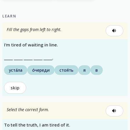
LEARN
Fill the gaps from left to right.
I'm tired of waiting in line.
_____ _____ _____ _____ _____.
уста́ла
о́череди
стоя́ть
я
в
skip
Select the correct form.
To tell the truth, I am tired of it.