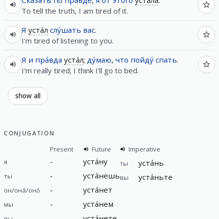
To tell the truth, I am tired of it.
Я
уста́л
слу́шать
вас
.
I'm tired of listening to you.
Я
и
пра́вда
уста́л
;
ду́маю
,
что
пойду́
спать
.
I'm really tired; I think I'll go to bed.
show all
CONJUGATION
Present
Future
Imperative
-
уста́ну
я
уста́нь
ты
-
уста́нешь
ты
уста́ньте
вы
-
уста́нет
он/она́/оно́
-
уста́нем
мы
-
уста́нете
вы