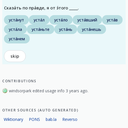
Сказа́ть по пра́вде, я от э́того _____.
уста́нут
уста́л
уста́ло
уста́вший
уста́в
уста́ла
уста́ньте
уста́нь
уста́нешь
уста́нем
skip
CONTRIBUTIONS
windsorpark edited usage info 3 years ago.
OTHER SOURCES (AUTO GENERATED)
Wiktionary
PONS
bab.la
Reverso