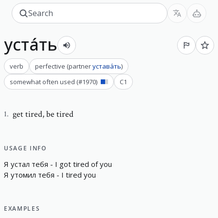
уста́ть
verb
perfective
(
partner
устава́ть
)
somewhat often used
(#
1970
)
C1
get tired
,
be tired
1
.
USAGE INFO
Я
устал
тебя
-
I
g
o
t
t
i
r
e
d
o
f
y
o
u
Я
утомил
тебя
-
I
t
i
r
e
d
y
o
u
EXAMPLES