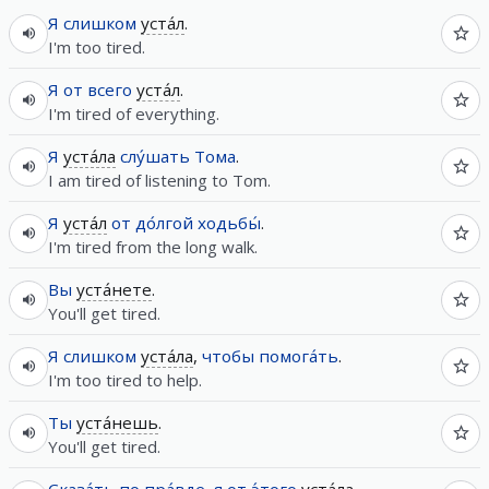
Я
слишком
уста́л
.
I'm too tired.
Я
от
всего
уста́л
.
I'm tired of everything.
Я
уста́ла
слу́шать
Тома
.
I am tired of listening to Tom.
Я
уста́л
от
до́лгой
ходьбы́
.
I'm tired from the long walk.
Вы
уста́нете
.
You'll get tired.
Я
слишком
уста́ла
,
чтобы
помога́ть
.
I'm too tired to help.
Ты
уста́нешь
.
You'll get tired.
Сказа́ть
по
пра́вде
,
я
от
э́того
уста́ла
.