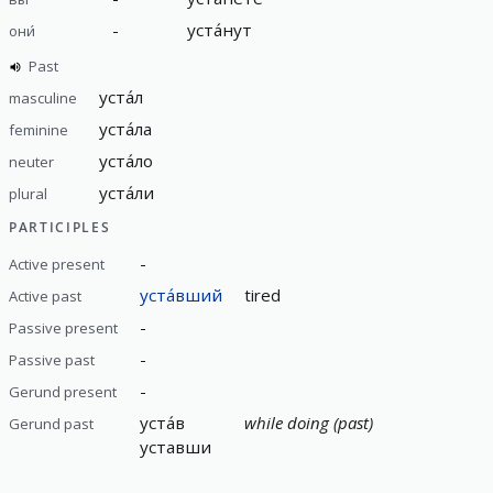
-
уста́нут
они́
Past
уста́л
masculine
уста́ла
feminine
уста́ло
neuter
уста́ли
plural
PARTICIPLES
-
Active present
уста́вший
tired
Active past
-
Passive present
-
Passive past
-
Gerund present
уста́в
while doing (past)
Gerund past
уставши