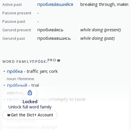
пробива́вшийся
breaking through, making
Active past
-
Passive present
-
Passive past
пробива́ясь
while doing (present)
Gerund present
пробивавшись
while doing (past)
Gerund past
PRO
WORD FAMILY
ПРО́БКА
про́бка
traffic jam; cork
noun
feminine
про́бный
trial
adjective
про́бовать
to try (attempt); to taste
Locked
verb
imperfective
Unlock full word family
испро́бовать
test
Get the Dict+ Account
verb
perfective
попро́бовать
attempt