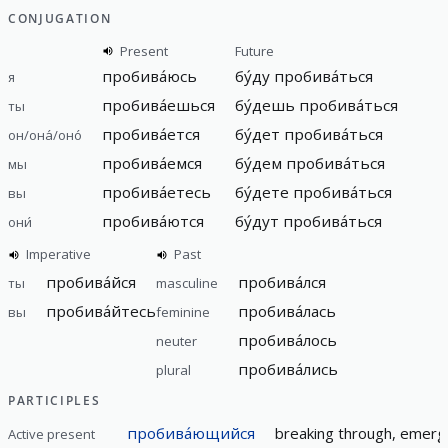
CONJUGATION
Present
Future
пробива́юсь
бу́ду пробива́ться
я
пробива́ешься
бу́дешь пробива́ться
ты
пробива́ется
бу́дет пробива́ться
он/она́/оно́
пробива́емся
бу́дем пробива́ться
мы
пробива́етесь
бу́дете пробива́ться
вы
пробива́ются
бу́дут пробива́ться
они́
Imperative
Past
пробива́йся
пробива́лся
ты
masculine
пробива́йтесь
пробива́лась
вы
feminine
пробива́лось
neuter
пробива́лись
plural
PARTICIPLES
пробива́ющийся
breaking through, emerg
Active present