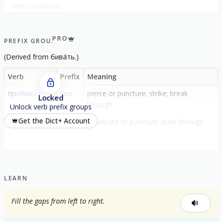
verb
perfective
PRO
PREFIX GROUP
(
Derived from
бива́ть
.)
Verb
Prefix
Meaning
пробива́ть
про-
pierce or puncture; strike; break
Locked
through
Unlock verb prefix groups
Get the Dict+ Account
пробива́ться
-
penetrate or puncture; push through
LEARN
Fill the gaps from left to right.