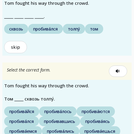
Tom fought his way through the crowd.
_____ _____ _____ _____.
сквозь
пробива́лся
толпу́
том
skip
Select the correct form.
Tom fought his way through the crowd.
Том _____ сквозь толпу́.
пробива́йся
пробива́лось
пробива́ются
пробива́лся
пробивавшись
пробива́ясь
пробива́емся
пробива́лись
пробива́ешься