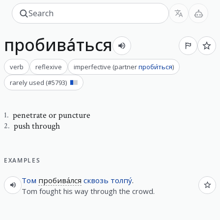
пробива́ться
verb
reflexive
imperfective
(
partner
проби́ться
)
rarely used
(#
5793
)
penetrate or puncture
1
.
push through
2
.
EXAMPLES
Том
пробива́лся
сквозь
толпу́
.
Tom fought his way through the crowd.