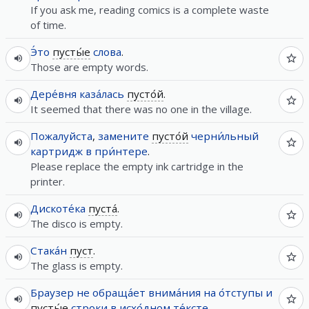
If you ask me, reading comics is a complete waste
of time.
Э́то
пусты́е
слова
.
Those are empty words.
Дере́вня
каза́лась
пусто́й
.
It seemed that there was no one in the village.
Пожалуйста
,
замените
пусто́й
черни́льный
картридж
в
при́нтере
.
Please replace the empty ink cartridge in the
printer.
Дискоте́ка
пуста́
.
The disco is empty.
Стака́н
пуст
.
The glass is empty.
Браузер
не
обраща́ет
внима́ния
на
о́тступы
и
пусты́е
строки
в
исхо́дном
те́ксте
.