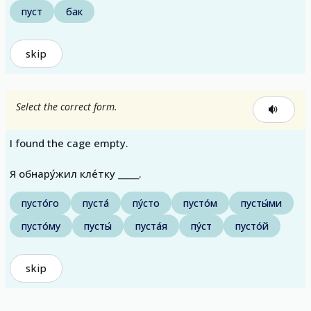
пуст
бак
skip
Select the correct form.
I found the cage empty.
Я обнару́жил кле́тку _____.
пусто́го
пуста́
пу́сто
пусто́м
пусты́ми
пусто́му
пусты́
пуста́я
пу́ст
пусто́й
skip