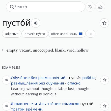
пусто́й
adjective
adverb
пу́сто
often used
(#
546
)
B1
empty
,
vacant, unoccupied, blank, void, hollow
1
.
EXAMPLES
Обуче́ние
без
размышле́ний
-
пуста́я
рабо́та
;
размышле́ния
без
обуче́ния
-
опасно
.
Learning without thought is labor lost; thought
without learning is perilous.
Я
склонен
счита́ть
чте́ние
ко́миксов
пусто́й
тра́той
вре́мени
.