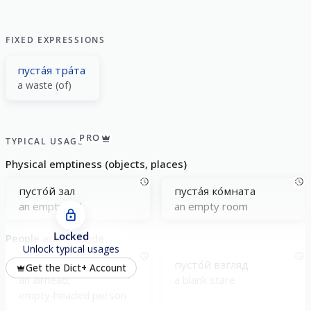
FIXED EXPRESSIONS
пуста́я тра́та
a waste (of)
PRO
TYPICAL USAGE
Physical emptiness (objects, places)
пусто́й зал
пуста́я ко́мната
an empty hall
an empty room
Locked
People and attitude
Unlock typical usages
пуста́я головá
пусто́й взгляд
Get the Dict+ Account
an airhead;
a blank stare
empty‑headed person