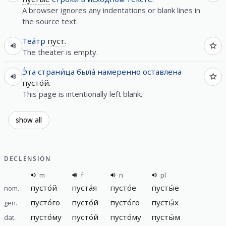
A browser ignores any indentations or blank lines in
the source text.
Теа́тр
пуст
.
The theater is empty.
Э́та
страни́ца
была́
намеренно
оставлена
пусто́й
.
This page is intentionally left blank.
show all
DECLENSION
m
f
n
pl
пусто́й
пуста́я
пусто́е
пусты́е
nom.
пусто́го
пусто́й
пусто́го
пусты́х
gen.
пусто́му
пусто́й
пусто́му
пусты́м
dat.