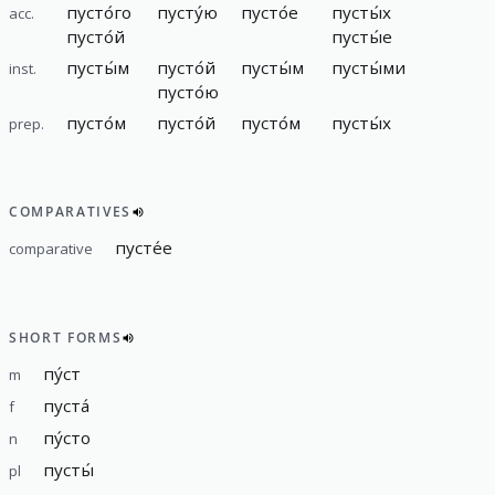
пусто́го
пусту́ю
пусто́е
пусты́х
acc.
пусто́й
пусты́е
пусты́м
пусто́й
пусты́м
пусты́ми
inst.
пусто́ю
пусто́м
пусто́й
пусто́м
пусты́х
prep.
COMPARATIVES
пусте́е
comparative
SHORT FORMS
пу́ст
m
пуста́
f
пу́сто
n
пусты́
pl