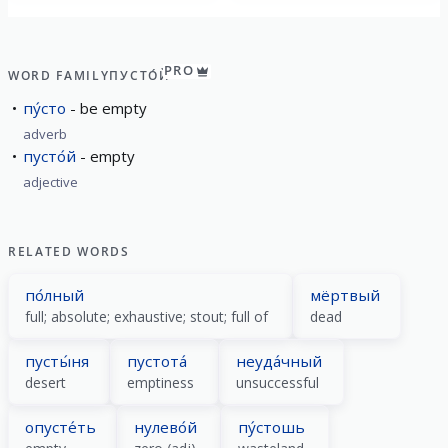
PRO
WORD FAMILY
ПУСТО́Й
пу́сто
be empty
adverb
пусто́й
empty
adjective
RELATED WORDS
по́лный
мёртвый
full; absolute; exhaustive; stout; full of
dead
пусты́ня
пустота́
неуда́чный
desert
emptiness
unsuccessful
опусте́ть
нулево́й
пу́стошь