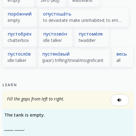
empty
zero (adj)
wasteland
поро́жний
опустоша́ть
empty
to devastate make uninhabited; to empty
пустобрёх
пустозво́н
пустоме́ля
chatterbox
idle talker
twaddler
пустосло́в
пустяко́вый
весь
idle talker
(разг) trifling/trivial/insignificant
all
LEARN
Fill the gaps from left to right.
The tank is empty.
_____ _____.