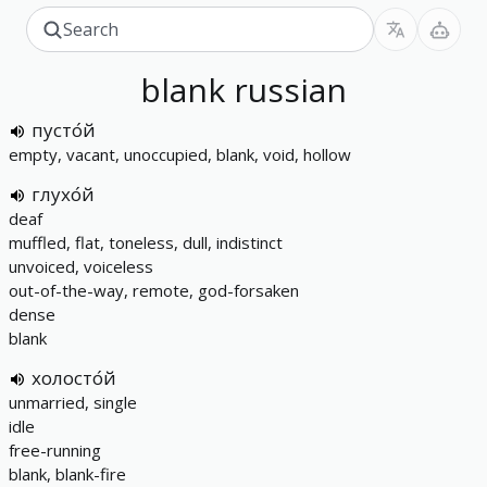
blank
russian
пусто́й
empty, vacant, unoccupied, blank, void, hollow
глухо́й
deaf
muffled, flat, toneless, dull, indistinct
unvoiced, voiceless
out-of-the-way, remote, god-forsaken
dense
blank
холосто́й
unmarried, single
idle
free-running
blank, blank-fire