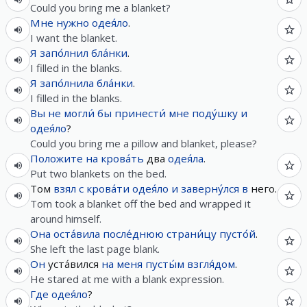
Could you bring me a blanket?
Мне
нужно
одея́ло
.
I want the blanket.
Я
запо́лнил
бла́нки
.
I filled in the blanks.
Я
запо́лнила
бла́нки
.
I filled in the blanks.
Вы
не
могли́
бы
принести́
мне
поду́шку
и
одея́ло
?
Could you bring me a pillow and blanket, please?
Положите
на
крова́ть
два
одея́ла
.
Put two blankets on the bed.
Том
взял
с
крова́ти
одея́ло
и
заверну́лся
в
него.
Tom took a blanket off the bed and wrapped it
around himself.
Она
оста́вила
после́днюю
страни́цу
пусто́й
.
She left the last page blank.
Он
уста́вился
на
меня
пусты́м
взгля́дом
.
He stared at me with a blank expression.
Где
одея́ло
?