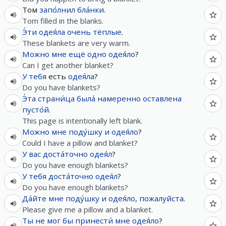
Том
запо́лнил
бла́нки
.
Tom filled in the blanks.
Э́ти
одея́ла
очень
тёплые
.
These blankets are very warm.
Можно
мне
ещё
одно
одея́ло
?
Can I get another blanket?
У
тебя
есть
одея́ла
?
Do you have blankets?
Э́та
страни́ца
была́
намеренно
оставлена
пусто́й
.
This page is intentionally left blank.
Можно
мне
поду́шку
и
одея́ло
?
Could I have a pillow and blanket?
У
вас
доста́точно
одея́л
?
Do you have enough blankets?
У
тебя
доста́точно
одея́л
?
Do you have enough blankets?
Да́йте
мне
поду́шку
и
одея́ло
,
пожалуйста
.
Please give me a pillow and a blanket.
Ты
не
мог
бы
принести́
мне
одея́ло
?