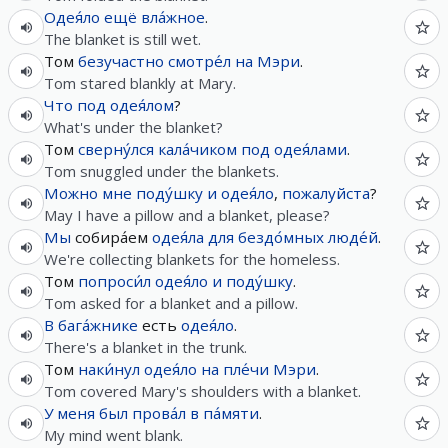
Одея́ло
ещё
вла́жное
.
The blanket is still wet.
Том
безучастно
смотре́л
на
Мэри
.
Tom stared blankly at Mary.
Что
под
одея́лом
?
What's under the blanket?
Том
сверну́лся
кала́чиком
под
одея́лами
.
Tom snuggled under the blankets.
Можно
мне
поду́шку
и
одея́ло
,
пожалуйста
?
May I have a pillow and a blanket, please?
Мы
собира́ем
одея́ла
для
бездо́мных
люде́й
.
We're collecting blankets for the homeless.
Том
попроси́л
одея́ло
и
поду́шку
.
Tom asked for a blanket and a pillow.
В
бага́жнике
есть
одея́ло
.
There's a blanket in the trunk.
Том
наки́нул
одея́ло
на
пле́чи
Мэри
.
Tom covered Mary's shoulders with a blanket.
У
меня
был
прова́л
в
па́мяти
.
My mind went blank.