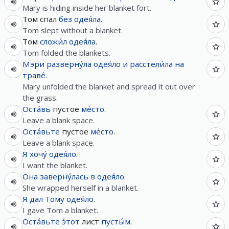
Mary is hiding inside her blanket fort.
Том спал
без
одея́ла
.
Tom slept without a blanket.
Том
сложи́л
одея́ла
.
Tom folded the blankets.
Мэри
разверну́ла
одея́ло
и
расстели́ла
на
траве́
.
Mary unfolded the blanket and spread it out over
the grass.
Оста́вь
пустое
ме́сто
.
Leave a blank space.
Оста́вьте
пустое
ме́сто
.
Leave a blank space.
Я
хочу́
одея́ло
.
I want the blanket.
Она
заверну́лась
в
одея́ло
.
She wrapped herself in a blanket.
Я
дал
Тому
одея́ло
.
I gave Tom a blanket.
Оста́вьте
э́тот
лист
пусты́м
.