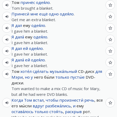
Том
принёс
одея́ло
.
Tom brought a blanket.
Принеси́
мне
ещё
одно
одея́ло
.
Get me an extra blanket.
Я
дал
ему
одея́ло
.
I gave him a blanket.
Я
дала́
ему
одея́ло
.
I gave him a blanket.
Я
дал
ей
одея́ло
.
I gave her a blanket.
Я
дала́
ей
одея́ло
.
I gave her a blanket.
Том
хоте́л
сде́лать
музыка́льный
CD-диск
для
Мэри
,
но
у
него бы́ли
только
пусты́е
DVD-
диски.
Tom wanted to make a mix CD of music for Mary,
but all he had were DVD blanks.
Когда
Том
встал
,
чтобы
произнести́
речь
, все
его мы́сли
вдруг
разбежа́лись
,
и
ему
остава́лось
только
стоя́ть
,
раскрыв
рот.