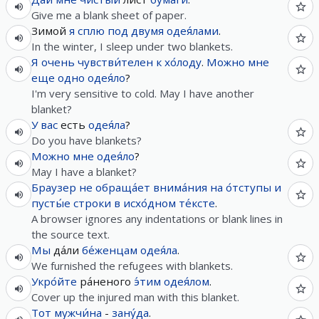
Give me a blank sheet of paper.
Зимой
я
сплю
под
двумя
одея́лами
.
In the winter, I sleep under two blankets.
Я
очень
чувстви́телен
к
хо́лоду
.
Можно
мне
еще
одно
одея́ло
?
I'm very sensitive to cold. May I have another
blanket?
У
вас
есть
одея́ла
?
Do you have blankets?
Можно
мне
одея́ло
?
May I have a blanket?
Браузер
не
обраща́ет
внима́ния
на
о́тступы
и
пусты́е
строки
в
исхо́дном
те́ксте
.
A browser ignores any indentations or blank lines in
the source text.
Мы
да́ли
бе́женцам
одея́ла
.
We furnished the refugees with blankets.
Укро́йте
ра́неного
э́тим
одея́лом
.
Cover up the injured man with this blanket.
Тот
мужчи́на
-
зану́да
.