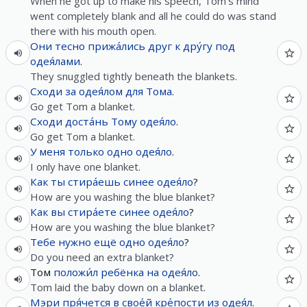
When he got up to make his speech, Tom's mind
went completely blank and all he could do was stand
there with his mouth open.
Они
тесно
прижа́лись
друг
к
дру́гу
под
одея́лами
.
They snuggled tightly beneath the blankets.
Сходи
за
одея́лом
для
Тома
.
Go get Tom a blanket.
Сходи
доста́нь
Тому
одея́ло
.
Go get Tom a blanket.
У
меня
только
одно
одея́ло
.
I only have one blanket.
Как
ты
стира́ешь
синее
одея́ло
?
How are you washing the blue blanket?
Как
вы
стира́ете
синее
одея́ло
?
How are you washing the blue blanket?
Тебе
нужно
ещё
одно
одея́ло
?
Do you need an extra blanket?
Том
положи́л
ребёнка
на
одея́ло
.
Tom laid the baby down on a blanket.
Мэри
пря́чется
в
свое́й
кре́пости
из
одея́л
.