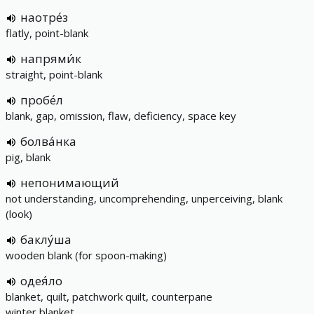
наотре́з
flatly, point-blank
напрями́к
straight, point-blank
пробе́л
blank, gap, omission, flaw, deficiency, space key
болва́нка
pig, blank
непонимающий
not understanding, uncomprehending, unperceiving, blank
(look)
баклу́ша
wooden blank (for spoon-making)
одея́ло
blanket, quilt, patchwork quilt, counterpane
winter blanket