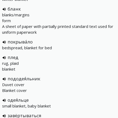
бланк
blanks/margins
form
A sheet of paper with partially printed standard text used for
uniform paperwork
покрыва́ло
bedspread, blanket for bed
плед
rug, plaid
blanket
пододея́льник
Duvet cover
Blanket cover
одея́льце
small blanket, baby blanket
завёртываться