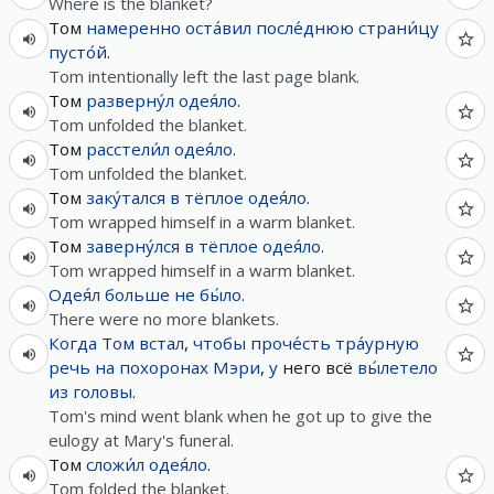
Where is the blanket?
Том
намеренно
оста́вил
после́днюю
страни́цу
пусто́й
.
Tom intentionally left the last page blank.
Том
разверну́л
одея́ло
.
Tom unfolded the blanket.
Том
расстели́л
одея́ло
.
Tom unfolded the blanket.
Том
заку́тался
в
тёплое
одея́ло
.
Tom wrapped himself in a warm blanket.
Том
заверну́лся
в
тёплое
одея́ло
.
Tom wrapped himself in a warm blanket.
Одея́л
больше не
бы́ло
.
There were no more blankets.
Когда
Том
встал
,
чтобы
проче́сть
тра́урную
речь
на
похоронах
Мэри
,
у
него всё
вы́летело
из
головы
.
Tom's mind went blank when he got up to give the
eulogy at Mary's funeral.
Том
сложи́л
одея́ло
.
Tom folded the blanket.