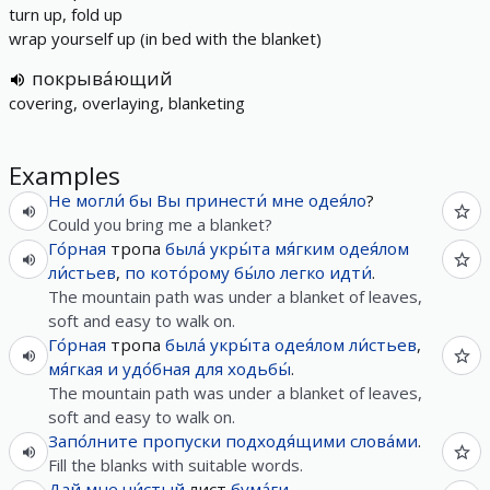
turn up, fold up
wrap yourself up (in bed with the blanket)
покрыва́ющий
covering, overlaying, blanketing
Examples
Не
могли́
бы
Вы
принести́
мне
одея́ло
?
Could you bring me a blanket?
Го́рная
тропа
была́
укры́та
мя́гким
одея́лом
ли́стьев
,
по
кото́рому
бы́ло
легко
идти́
.
The mountain path was under a blanket of leaves,
soft and easy to walk on.
Го́рная
тропа
была́
укры́та
одея́лом
ли́стьев
,
мя́гкая
и
удо́бная
для
ходьбы́
.
The mountain path was under a blanket of leaves,
soft and easy to walk on.
Запо́лните
пропуски
подходя́щими
слова́ми
.
Fill the blanks with suitable words.
Дай
мне
чи́стый
лист
бума́ги
.