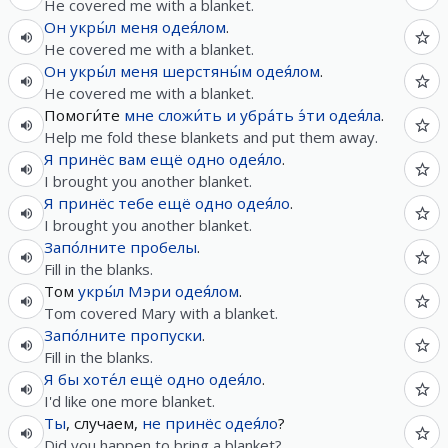
He covered me with a blanket.
Он
укры́л
меня
одея́лом
.
He covered me with a blanket.
Он
укры́л
меня
шерстяны́м
одея́лом
.
He covered me with a blanket.
Помоги́те
мне
сложи́ть
и
убра́ть
э́ти
одея́ла
.
Help me fold these blankets and put them away.
Я
принёс
вам
ещё
одно
одея́ло
.
I brought you another blanket.
Я
принёс
тебе
ещё
одно
одея́ло
.
I brought you another blanket.
Запо́лните
пробелы
.
Fill in the blanks.
Том
укры́л
Мэри
одея́лом
.
Tom covered Mary with a blanket.
Запо́лните
пропуски
.
Fill in the blanks.
Я
бы
хоте́л
ещё
одно
одея́ло
.
I'd like one more blanket.
Ты
, случаем,
не
принёс
одея́ло
?
Did you happen to bring a blanket?