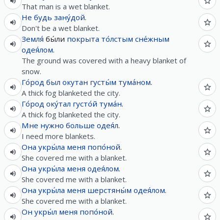
That man is a wet blanket.
Не
будь
зану́дой
.
Don't be a wet blanket.
Земля́
бы́ли
покрыта
то́лстым
сне́жным
одея́лом
.
The ground was covered with a heavy blanket of
snow.
Го́род
был
окутан
густы́м
тума́ном
.
A thick fog blanketed the city.
Го́род
оку́тал
густо́й
тума́н
.
A thick fog blanketed the city.
Мне
нужно
больше
одея́л
.
I need more blankets.
Она
укры́ла
меня
попо́ной
.
She covered me with a blanket.
Она
укры́ла
меня
одея́лом
.
She covered me with a blanket.
Она
укры́ла
меня
шерстяны́м
одея́лом
.
She covered me with a blanket.
Он
укры́л
меня
попо́ной
.