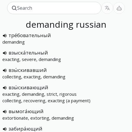
demanding
russian
тре́бовательный
demanding
взыска́тельный
exacting, severe, demanding
взы́скивавший
collecting, exacting, demanding
взы́скивающий
exacting, demanding, strict, rigorous
collecting, recovering, exacting (a payment)
вымога́ющий
extortionate, extorting, demanding
забира́ющий