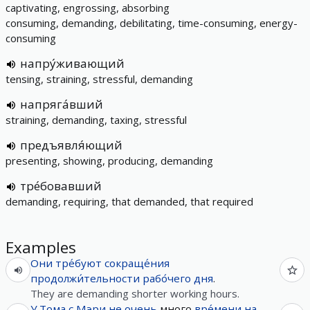
captivating, engrossing, absorbing
consuming, demanding, debilitating, time-consuming, energy-
consuming
напру́живающий
tensing, straining, stressful, demanding
напряга́вший
straining, demanding, taxing, stressful
предъявля́ющий
presenting, showing, producing, demanding
тре́бовавший
demanding, requiring, that demanded, that required
Examples
Они
тре́буют
сокраще́ния
продолжи́тельности
рабо́чего
дня
.
They are demanding shorter working hours.
У
Тома
с
Мэри
не
очень
много
вре́мени
на