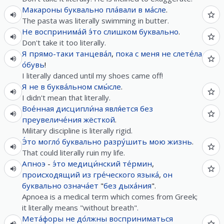
Макароны
буквально
пла́вали
в
ма́сле
.
The pasta was literally swimming in butter.
Не
воспринима́й
э́то
слишком
буквально
.
Don't take it too literally.
Я
прямо-таки
танцева́л
,
пока
с
меня
не
слете́ла
о́бувь
!
I literally danced until my shoes came off!
Я
не
в
буква́льном
смы́сле
.
I didn't mean that literally.
Вое́нная
дисципли́на
явля́ется
без
преувеличе́ния
жёсткой
.
Military discipline is literally rigid.
Э́то
могло́
буквально
разру́шить
мою
жизнь
.
That could literally ruin my life.
Апноэ
-
э́то
медици́нский
те́рмин
,
происходящий
из
гре́ческого
языка́
,
он
буквально
означа́ет
"
без
дыха́ния
".
Apnoea is a medical term which comes from Greek;
it literally means "without breath".
Мета́форы
не
до́лжны
восприниматься