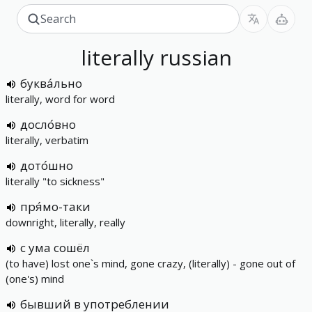
literally
russian
буква́льно
literally, word for word
досло́вно
literally, verbatim
дото́шно
literally "to sickness"
пря́мо-таки
downright, literally, really
с ума сошёл
(to have) lost one`s mind, gone crazy, (literally) - gone out of
(one's) mind
бывший в употреблении