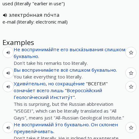
used (literally "earlier in use")
электро́нная по́чта
e-mail (literally: electronic mail)
Examples
Не
воспринима́йте
его
выска́зывания
слишком
буквально
.
Don't take his remarks too literally.
Вы
воспринима́ете
всё
слишком
буквально
.
You take everything too literally.
Удиви́тельно
,
но
сокраще́ние
"ВСЕГЕИ"
означа́ет
всего лишь
"
Всеросси́йский
Геологи́ческий
Институ́т
".
This is surprising, but the Russian abbreviation
"VSEGEI", which can be literally translated as "All
Gays", means just "All-Russian Geological Institute."
Не
воспринима́й
э́то
буквально
.
Он
склонен
преувели́чивать
.
Don't take it literally. He is inclined to exaggerate.