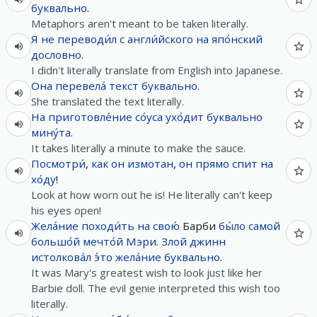
буквально
.
Metaphors aren't meant to be taken literally.
Я
не
переводи́л
с
англи́йского
на
япо́нский
дословно
.
I didn't literally translate from English into Japanese.
Она
перевела́
текст
буквально
.
She translated the text literally.
На
приготовле́ние
со́уса
ухо́дит
буквально
мину́та
.
It takes literally a minute to make the sauce.
Посмотри́
,
как
он
измотан
,
он
прямо
спит
на
хо́ду
!
Look at how worn out he is! He literally can't keep
his eyes open!
Жела́ние
походи́ть
на
свою́
Барби
бы́ло
самой
большо́й
мечто́й
Мэри
.
Злой
джинн
истолкова́л
э́то
жела́ние
буквально
.
It was Mary's greatest wish to look just like her
Barbie doll. The evil genie interpreted this wish too
literally.