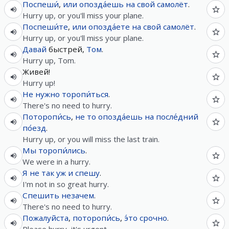
Поспеши́
,
или
опозда́ешь
на
свой
самолёт
.
Hurry up, or you'll miss your plane.
Поспеши́те
,
или
опозда́ете
на
свой
самолёт
.
Hurry up, or you'll miss your plane.
Давай
быстрей,
Том
.
Hurry up, Tom.
Живей!
Hurry up!
Не
нужно
торопи́ться
.
There's no need to hurry.
Поторопи́сь
,
не
то
опозда́ешь
на
после́дний
по́езд
.
Hurry up, or you will miss the last train.
Мы
торопи́лись
.
We were in a hurry.
Я
не
так
уж
и
спешу
.
I'm not in so great hurry.
Спешить
незачем
.
There's no need to hurry.
Пожалуйста
,
поторопи́сь
,
э́то
срочно
.