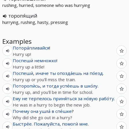
rushing, hurried, someone who was hurrying
торопя́щий
hurrying, rushing, hasty, pressing
Examples
Потора́пливайся
!
Hurry up!
Поспеши́
немножко
!
Hurry up a little!
Поспеши́
,
иначе
ты
опозда́ешь
на
по́езд
.
Hurry up or you'll miss the train.
Поторопи́сь
,
и
тогда
успе́ешь
в
шко́лу
.
Hurry up, and you'll be in time for school.
Ему
не
терпелось
приня́ться
за
но́вую
рабо́ту
.
He was in a hurry to begin the new job.
Почему
она
ушла́
в
спе́шке
?
Why did she go out in a hurry?
Быстре́е
.
Пожалуйста
,
помоги́
мне
.