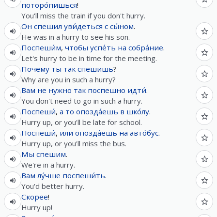
поторо́пишься
!
You'll miss the train if you don't hurry.
Он
спешил
уви́деться
с
сы́ном
.
He was in a hurry to see his son.
Поспеши́м
,
чтобы
успе́ть
на
собра́ние
.
Let's hurry to be in time for the meeting.
Почему
ты
так
спешишь
?
Why are you in such a hurry?
Вам
не
нужно
так
поспешно
идти́
.
You don't need to go in such a hurry.
Поспеши́
,
а
то
опозда́ешь
в
шко́лу
.
Hurry up, or you'll be late for school.
Поспеши́
,
или
опозда́ешь
на
авто́бус
.
Hurry up, or you'll miss the bus.
Мы
спешим
.
We're in a hurry.
Вам
лу́чше
поспеши́ть
.
You'd better hurry.
Скорее
!
Hurry up!