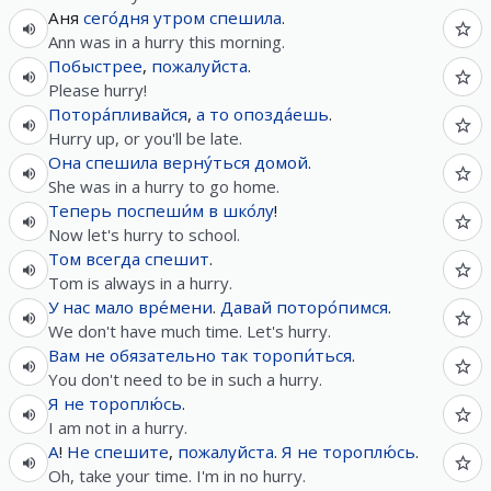
Аня
сего́дня
утром
спешила
.
Ann was in a hurry this morning.
Побыстрее
,
пожалуйста
.
Please hurry!
Потора́пливайся
,
а
то
опозда́ешь
.
Hurry up, or you'll be late.
Она
спешила
верну́ться
домой
.
She was in a hurry to go home.
Теперь
поспеши́м
в
шко́лу
!
Now let's hurry to school.
Том
всегда
спешит
.
Tom is always in a hurry.
У
нас
мало
вре́мени
.
Давай
поторо́пимся
.
We don't have much time. Let's hurry.
Вам
не
обязательно
так
торопи́ться
.
You don't need to be in such a hurry.
Я
не
тороплю́сь
.
I am not in a hurry.
А
!
Не
спешите
,
пожалуйста
.
Я
не
тороплю́сь
.
Oh, take your time. I'm in no hurry.