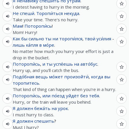
Я
ненави́жу
спешить
по
утрам
.
I detest having to hurry in the morning.
Не
спеши́
.
Торопи́ться
некуда
.
Take your time. There's no hurry.
Мам
!
Поторопи́сь
!
Mom! Hurry!
Как
бы
сильно
ты
ни
торопи́лся
,
твои́
уси́лия
-
лишь
ка́пля
в
мо́ре
.
No matter how much you hurry your effort is just a
drop in the bucket.
Поторопи́сь
,
и
ты
успе́ешь
на
авто́бус
.
Hurry up, and you'll catch the bus.
Подо́бная
вещь
мо́жет
произойти́
,
когда
вы
торопитесь
.
That kind of thing can happen when you're in a hurry.
Поторопи́сь
,
или
по́езд
уйдёт
без
тебя
.
Hurry, or the train will leave you behind.
Я
должен
бежа́ть
на
урок
.
I must hurry to class.
Я
должен
спешить
?
Must I hurry?