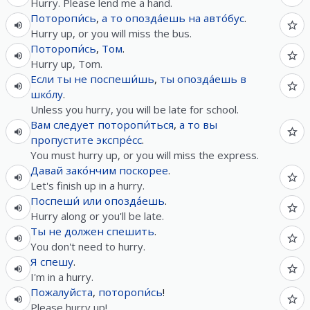
Hurry. Please lend me a hand.
Поторопи́сь
,
а
то
опозда́ешь
на
авто́бус
.
Hurry up, or you will miss the bus.
Поторопи́сь
,
Том
.
Hurry up, Tom.
Если
ты
не
поспеши́шь
,
ты
опозда́ешь
в
шко́лу
.
Unless you hurry, you will be late for school.
Вам
следует
поторопи́ться
,
а
то
вы
пропустите
экспре́сс
.
You must hurry up, or you will miss the express.
Давай
зако́нчим
поскорее
.
Let's finish up in a hurry.
Поспеши́
или
опозда́ешь
.
Hurry along or you'll be late.
Ты
не
должен
спешить
.
You don't need to hurry.
Я
спешу
.
I'm in a hurry.
Пожалуйста
,
поторопи́сь
!
Please hurry up!