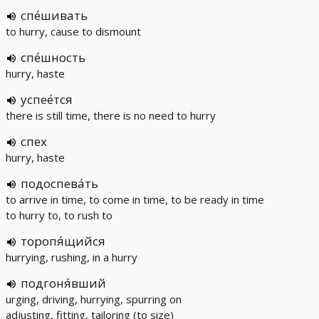
спе́шивать
to hurry, cause to dismount
спе́шность
hurry, haste
успее́тся
there is still time, there is no need to hurry
спех
hurry, haste
подоспева́ть
to arrive in time, to come in time, to be ready in time
to hurry to, to rush to
торопя́щийся
hurrying, rushing, in a hurry
подгоня́вший
urging, driving, hurrying, spurring on
adjusting, fitting, tailoring (to size)