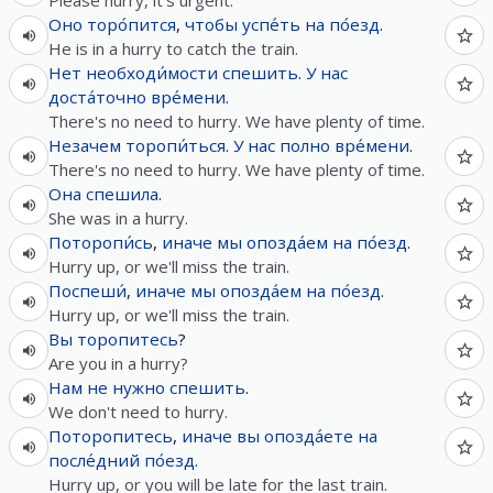
Please hurry, it's urgent.
Оно
торо́пится
,
чтобы
успе́ть
на
по́езд
.
He is in a hurry to catch the train.
Нет
необходи́мости
спешить
.
У
нас
доста́точно
вре́мени
.
There's no need to hurry. We have plenty of time.
Незачем
торопи́ться
.
У
нас
полно
вре́мени
.
There's no need to hurry. We have plenty of time.
Она
спешила
.
She was in a hurry.
Поторопи́сь
,
иначе
мы
опозда́ем
на
по́езд
.
Hurry up, or we'll miss the train.
Поспеши́
,
иначе
мы
опозда́ем
на
по́езд
.
Hurry up, or we'll miss the train.
Вы
торопитесь
?
Are you in a hurry?
Нам
не
нужно
спешить
.
We don't need to hurry.
Поторопитесь
,
иначе
вы
опозда́ете
на
после́дний
по́езд
.
Hurry up, or you will be late for the last train.