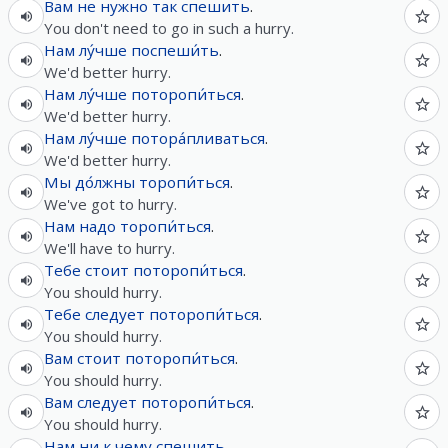
Вам
не
нужно
так
спешить
.
You don't need to go in such a hurry.
Нам
лу́чше
поспеши́ть
.
We'd better hurry.
Нам
лу́чше
поторопи́ться
.
We'd better hurry.
Нам
лу́чше
потора́пливаться
.
We'd better hurry.
Мы
до́лжны
торопи́ться
.
We've got to hurry.
Нам
надо
торопи́ться
.
We'll have to hurry.
Тебе
стоит
поторопи́ться
.
You should hurry.
Тебе
следует
поторопи́ться
.
You should hurry.
Вам
стоит
поторопи́ться
.
You should hurry.
Вам
следует
поторопи́ться
.
You should hurry.
Нам
ни
к
чему
спешить
.