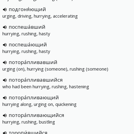
подгоня́ющий
urging, driving, hurrying, accelerating
поспеша́вший
hurrying, rushing, hasty
поспеша́ющий
hurrying, rushing, hasty
потора́пливавший
urging (on), hurrying (someone), rushing (someone)
потора́пливавшийся
who had been hurrying, rushing, hastening
потора́пливающий
hurrying along, urging on, quickening
потора́пливающийся
hurrying, rushing, bustling
торопи́вшийся