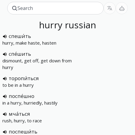
hurry
russian
спеши́ть
hurry, make haste, hasten
спе́шить
dismount, get off, get down from
hurry
торопи́ться
to be in a hurry
поспе́шно
in a hurry, hurriedly, hastily
мча́ться
rush, hurry, to race
поспеши́ть