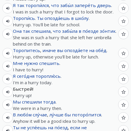
Я
так
торопи́лся
,
что
забы́л
запере́ть
дверь
.
I was in such a hurry that I forgot to lock the door.
Торопи́сь
.
Ты
опозда́ешь
в
шко́лу
.
Hurry up. You'll be late for school.
Она
так
спешила
,
что
забы́ла
в
по́езде
зо́нтик
.
She was in such a hurry that she left her umbrella
behind on the train.
Торопитесь
,
иначе
вы
опозда́ете
на
обе́д
.
Hurry up, otherwise you'll be late for lunch.
Мне
нужно
спешить
.
I have to hurry!
Я
сего́дня
тороплю́сь
.
I'm in a hurry today.
Быстрей!
Hurry up!
Мы
спешили
тогда
.
We were in a hurry then.
В
любо́м
слу́чае
,
лу́чше
бы
поторо́пится
.
Anyhow it will be a good idea to hurry up.
Ты
не
успе́ешь
на
по́езд
,
если
не