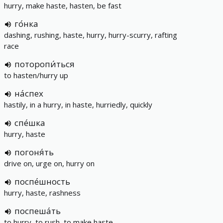
hurry, make haste, hasten, be fast
го́нка
dashing, rushing, haste, hurry, hurry-scurry, rafting
race
поторопи́ться
to hasten/hurry up
на́спех
hastily, in a hurry, in haste, hurriedly, quickly
спе́шка
hurry, haste
погоня́ть
drive on, urge on, hurry on
поспе́шность
hurry, haste, rashness
поспеша́ть
to hurry, to rush, to make haste