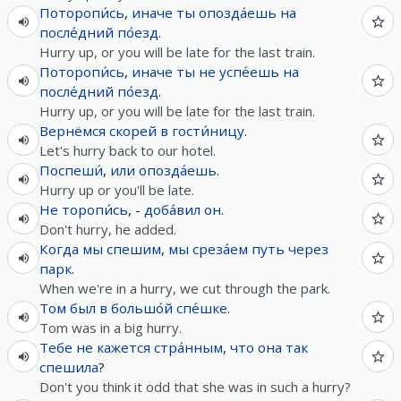
Поторопи́сь
,
иначе
ты
опозда́ешь
на
после́дний
по́езд
.
Hurry up, or you will be late for the last train.
Поторопи́сь
,
иначе
ты
не
успе́ешь
на
после́дний
по́езд
.
Hurry up, or you will be late for the last train.
Вернёмся
скорей
в
гости́ницу
.
Let's hurry back to our hotel.
Поспеши́
,
или
опозда́ешь
.
Hurry up or you'll be late.
Не
торопи́сь
, -
доба́вил
он
.
Don't hurry, he added.
Когда
мы
спешим
,
мы
среза́ем
путь
через
парк
.
When we're in a hurry, we cut through the park.
Том
был
в
большо́й
спе́шке
.
Tom was in a big hurry.
Тебе
не
кажется
стра́нным
,
что
она
так
спешила
?
Don't you think it odd that she was in such a hurry?