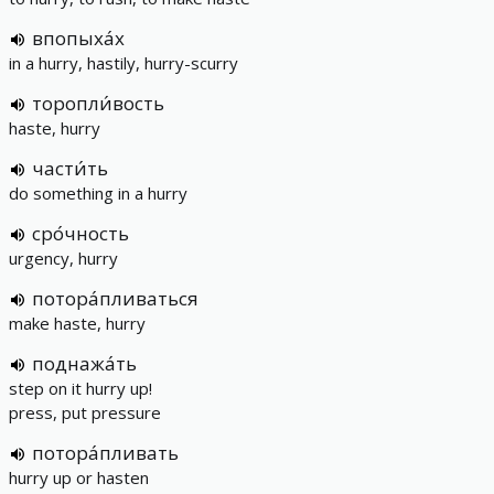
впопыха́х
in a hurry, hastily, hurry-scurry
торопли́вость
haste, hurry
части́ть
do something in a hurry
сро́чность
urgency, hurry
потора́пливаться
make haste, hurry
поднажа́ть
step on it hurry up!
press, put pressure
потора́пливать
hurry up or hasten