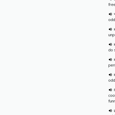
fre
odd
unp
do 
per
odd
coo
fun