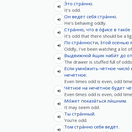
Э́то
стра́нно
.
It's odd.
Он
ведёт
себя
стра́нно
.
He's behaving oddly.
Стра́нно
,
что
в
о́фисе
в
тако́е
It's odd that there should be a ligh
По
стра́нности
,
э́той
осенью
Oddly, I've been watching a lot of 
Выдвижной
я́щик
наби́т
до
от
The drawer is stuffed full of odd
Если
умно́жить
чётное
число́
нечётное
.
Even times odd is even, odd time
Чётное
на
нечётное
будет
чё
Even times odd is even, odd time
Мо́жет
показа́ться
ли́шним
.
It may seem odd.
Ты
стра́нный
.
You're odd.
Том
стра́нно
себя
ведёт
.