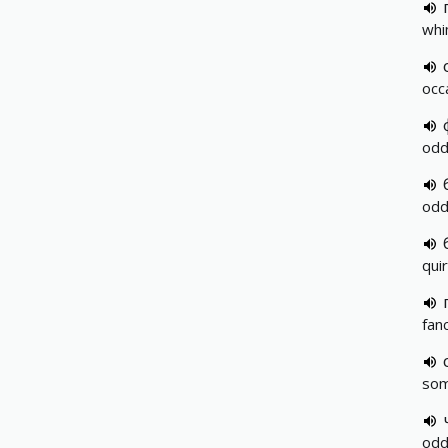
whi
occ
od
odd
qui
fan
som
odd