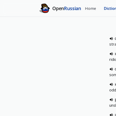
Open
Russian
Home
Dictio
str
rid
som
od
uns