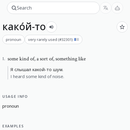
како́й-то
pronoun
very rarely used
(#
32301
)
some kind of
,
a sort of, something like
1
.
Я слышал какой-то шум.
I heard some kind of noise.
USAGE INFO
p
r
o
n
o
u
n
EXAMPLES