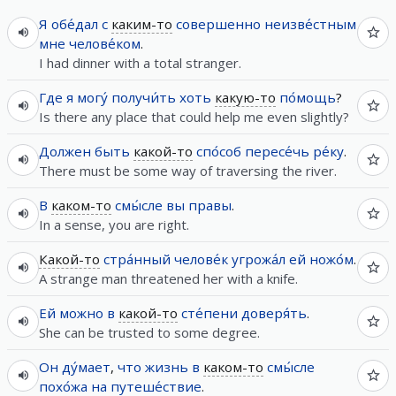
Я
обе́дал
с
каким-то
совершенно
неизве́стным
мне
челове́ком
.
I had dinner with a total stranger.
Где
я
могу́
получи́ть
хоть
какую-то
по́мощь
?
Is there any place that could help me even slightly?
Должен
быть
какой-то
спо́соб
пересе́чь
ре́ку
.
There must be some way of traversing the river.
В
каком-то
смы́сле
вы
правы
.
In a sense, you are right.
Какой-то
стра́нный
челове́к
угрожа́л
ей
ножо́м
.
A strange man threatened her with a knife.
Ей
можно
в
какой-то
сте́пени
доверя́ть
.
She can be trusted to some degree.
Он
ду́мает
,
что
жизнь
в
каком-то
смы́сле
похо́жа
на
путеше́ствие
.