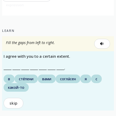
expression
LEARN
Fill the gaps from left to right.
I agree with you to a certain extent.
_____ _____ _____ _____ _____ _____ _____.
в
сте́пени
вами
согла́сен
я
с
какой-то
skip