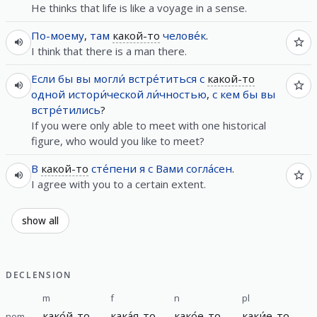
He thinks that life is like a voyage in a sense.
По-моему
,
там
какой-то
челове́к
.
I think that there is a man there.
Если
бы
вы
могли́
встре́титься
с
какой-то
одной
истори́ческой
ли́чностью
,
с
кем
бы
вы
встре́тились
?
If you were only able to meet with one historical
figure, who would you like to meet?
В
какой-то
сте́пени
я
с
Вами
согла́сен
.
I agree with you to a certain extent.
show all
DECLENSION
m
f
n
pl
како́й-то
кака́я-то
како́е-то
каки́е-то
nom.