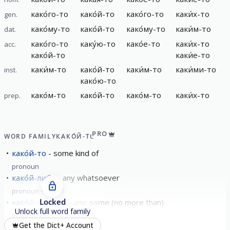
како́го-то
како́й-то
како́го-то
каки́х-то
gen.
како́му-то
како́й-то
како́му-то
каки́м-то
dat.
како́го-то
каку́ю-то
како́е-то
каки́х-то
acc.
како́й-то
каки́е-то
каки́м-то
како́й-то
каки́м-то
каки́ми-то
inst.
како́ю-то
како́м-то
како́й-то
како́м-то
каки́х-то
prep.
PRO
WORD FAMILY
КАКО́Й-ТО
како́й-то
some kind of
pronoun
како́й-либо
any whatsoever
pronoun
formal
Locked
како́й-нибудь
any; some (no more than)
Unlock full word family
pronoun
Get the Dict+ Account
како́й-никако́й