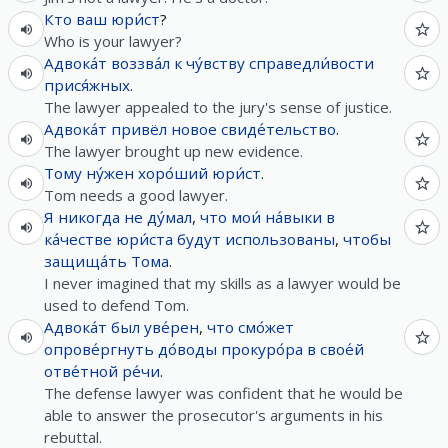
Кто
ваш
юри́ст
?
Who is your lawyer?
Адвока́т
воззва́л
к
чу́вству
справедли́вости
прися́жных
.
The lawyer appealed to the jury's sense of justice.
Адвока́т
привёл
новое
свиде́тельство
.
The lawyer brought up new evidence.
Тому
ну́жен
хоро́ший
юри́ст
.
Tom needs a good lawyer.
Я
никогда
не
ду́мал
,
что
мои́
на́выки
в
ка́честве
юри́ста
будут
использованы
,
чтобы
защища́ть
Тома
.
I never imagined that my skills as a lawyer would be
used to defend Tom.
Адвока́т
был
уве́рен
,
что
смо́жет
опрове́ргнуть
до́воды
прокуро́ра
в
свое́й
отве́тной
ре́чи
.
The defense lawyer was confident that he would be
able to answer the prosecutor's arguments in his
rebuttal.