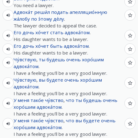
You need a lawyer.
Адвока́т
реши́л
подать
апелляцио́нную
жа́лобу
по
э́тому
де́лу
.
The lawyer decided to appeal the case.
Его
дочь
хо́чет
стать
адвока́том
.
His daughter wants to be a lawyer.
Его
дочь
хо́чет
быть
адвока́том
.
His daughter wants to be a lawyer.
Чу́вствую
,
ты
будешь
очень
хоро́шим
адвока́том
.
I have a feeling you'll be a very good lawyer.
Чу́вствую
,
вы
будете
очень
хоро́шим
адвока́том
.
I have a feeling you'll be a very good lawyer.
У
меня
тако́е
чу́вство
,
что
ты
будешь
очень
хоро́шим
адвока́том
.
I have a feeling you'll be a very good lawyer.
У
меня
тако́е
чу́вство
,
что
вы
будете
очень
хоро́шим
адвока́том
.
I have a feeling you'll be a very good lawyer.