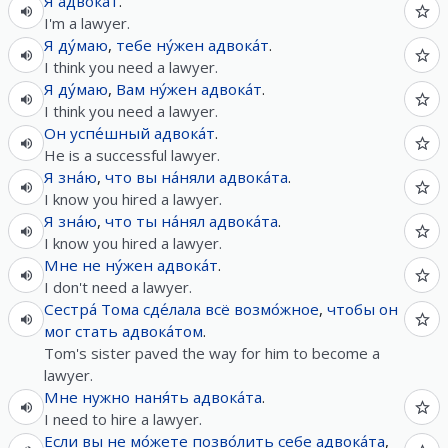
Я
адвока́т
.
I'm a lawyer.
Я
ду́маю
,
тебе
ну́жен
адвока́т
.
I think you need a lawyer.
Я
ду́маю
,
Вам
ну́жен
адвока́т
.
I think you need a lawyer.
Он
успе́шный
адвока́т
.
He is a successful lawyer.
Я
зна́ю
,
что
вы
на́няли
адвока́та
.
I know you hired a lawyer.
Я
зна́ю
,
что
ты
на́нял
адвока́та
.
I know you hired a lawyer.
Мне
не
ну́жен
адвока́т
.
I don't need a lawyer.
Сестра́
Тома
сде́лала
всё
возмо́жное
,
чтобы
он
мог
стать
адвока́том
.
Tom's sister paved the way for him to become a
lawyer.
Мне
нужно
наня́ть
адвока́та
.
I need to hire a lawyer.
Если
вы
не
мо́жете
позво́лить
себе
адвока́та
,