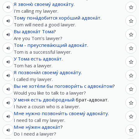
Я
звоню́
своему́
адвока́ту
.
I'm calling my lawyer.
Тому
пона́добится
хоро́ший
адвока́т
.
Tom will need a good lawyer.
Вы
адвока́т
Тома
?
Are you Tom's lawyer?
Том
-
преуспева́ющий
адвока́т
.
Tom is a successful lawyer.
У
Тома
есть
адвока́т
.
Tom has a lawyer.
Я
позвони́л
своему́
адвока́ту
.
I called my lawyer.
Вы
не
хоте́ли
бы
поговори́ть
с
адвока́том
?
Would you like to talk to a lawyer?
У
меня
есть
двою́родный
брат-адвокат.
I have a cousin who is a lawyer.
Мне
нужно
позвони́ть
своему́
адвока́ту
.
I need to call my lawyer.
Мне
ну́жен
адвока́т
?
Do I need a lawyer?