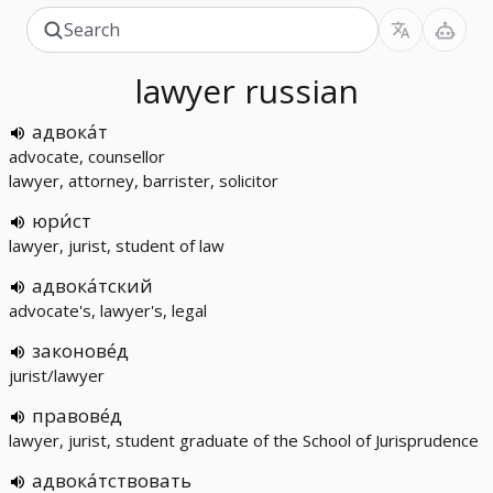
lawyer
russian
адвока́т
advocate, counsellor
lawyer, attorney, barrister, solicitor
юри́ст
lawyer, jurist, student of law
адвока́тский
advocate's, lawyer's, legal
законове́д
jurist/lawyer
правове́д
lawyer, jurist, student graduate of the School of Jurisprudence
адвока́тствовать