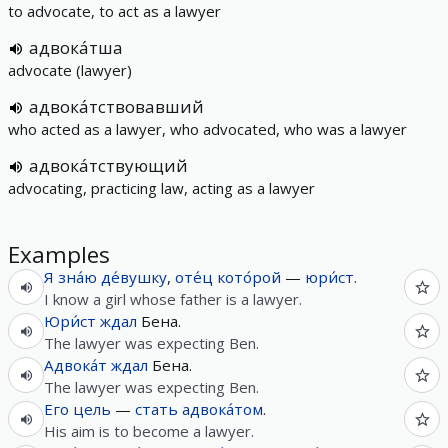
to advocate, to act as a lawyer
адвока́тша
advocate (lawyer)
адвока́тствовавший
who acted as a lawyer, who advocated, who was a lawyer
адвока́тствующий
advocating, practicing law, acting as a lawyer
Examples
Я
зна́ю
де́вушку
,
оте́ц
кото́рой
—
юри́ст
.
I know a girl whose father is a lawyer.
Юри́ст
ждал
Бена.
The lawyer was expecting Ben.
Адвока́т
ждал
Бена.
The lawyer was expecting Ben.
Его
цель
—
стать
адвока́том
.
His aim is to become a lawyer.