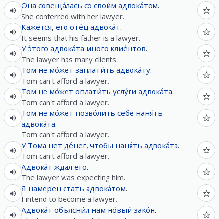
Она
совеща́лась
со
свои́м
адвока́том
.
She conferred with her lawyer.
Кажется
,
его
оте́ц
адвока́т
.
It seems that his father is a lawyer.
У
э́того
адвока́та
много
клие́нтов
.
The lawyer has many clients.
Том
не
мо́жет
заплати́ть
адвока́ту
.
Tom can't afford a lawyer.
Том
не
мо́жет
оплати́ть
услу́ги
адвока́та
.
Tom can't afford a lawyer.
Том
не
мо́жет
позво́лить
себе
наня́ть
адвока́та
.
Tom can't afford a lawyer.
У
Тома
нет
де́нег
,
чтобы
наня́ть
адвока́та
.
Tom can't afford a lawyer.
Адвока́т
ждал
его
.
The lawyer was expecting him.
Я
намерен
стать
адвока́том
.
I intend to become a lawyer.
Адвока́т
объясни́л
нам
но́вый
зако́н
.