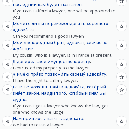
после́дний
вам
будет
назначен
.
If you can't afford a lawyer, one will be appointed to
you.
Мо́жете
ли
вы
порекомендова́ть
хоро́шего
адвока́та
?
Can you recommend a good lawyer?
Мой
двою́родный
брат
,
адвока́т
,
сейчас
во
Фра́нции
.
My cousin, who is a lawyer, is in France at present.
Я
дове́рил
своё
иму́щество
юри́сту
.
I entrusted my property to the lawyer.
Я
име́ю
пра́во
позвони́ть
своему́
адвока́ту
.
I have the right to call my lawyer.
Если
не
мо́жешь
найти́
адвока́та
,
кото́рый
зна́ет
зако́н
,
найди́
того́
,
кото́рый
знал
бы
судью́
.
If you can't get a lawyer who knows the law, get
one who knows the judge.
Нам
пришло́сь
наня́ть
адвока́та
.
We had to retain a lawyer.