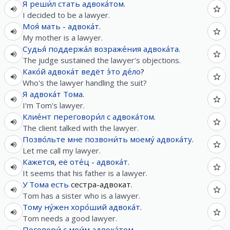
Я
реши́л
стать
адвока́том
.
I decided to be a lawyer.
Моя́
мать
-
адвока́т
.
My mother is a lawyer.
Судья́
поддержа́л
возраже́ния
адвока́та
.
The judge sustained the lawyer's objections.
Како́й
адвока́т
ведёт
э́то
де́ло
?
Who's the lawyer handling the suit?
Я
адвока́т
Тома
.
I'm Tom's lawyer.
Клие́нт
переговори́л
с
адвока́том
.
The client talked with the lawyer.
Позво́льте
мне
позвони́ть
моему́
адвока́ту
.
Let me call my lawyer.
Кажется
,
её
оте́ц
-
адвока́т
.
It seems that his father is a lawyer.
У
Тома
есть
сестра-адвокат.
Tom has a sister who is a lawyer.
Тому
ну́жен
хоро́ший
адвока́т
.
Tom needs a good lawyer.
Поговори́
с
мои́м
адвока́том
.