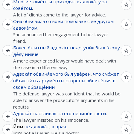
Мно́гие
клие́нты
прихо́дят
к
адвока́ту
за
сове́том
.
A lot of clients come to the lawyer for advice.
Она
объяви́ла
о
свое́й
помо́лвке
с
её
другом
адвока́том
.
She announced her engagement to her lawyer
friend.
Более
о́пытный
адвока́т
подступи́л
бы
к
э́тому
де́лу
иначе
.
A more experienced lawyer would have dealt with
the case in a different way.
Адвока́т
обвиня́емого
был
уве́рен
,
что
смо́жет
объясни́ть
аргуме́нты
стороны
обвине́ния
в
своем
обраще́нии
.
The defense lawyer was confident that he would be
able to answer the prosecutor's arguments in his
rebuttal.
Адвока́т
настаивал
на
его
невино́вности
.
The lawyer insisted on his innocence.
Йим
не
адвока́т
,
а
врач
.
Jim's not a lawyer. He's a doctor.