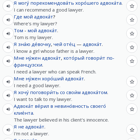
Я
могу́
порекомендова́ть
хоро́шего
адвока́та
.
I can recommend a good lawyer.
Где
мой
адвока́т
?
Where's my lawyer?
Том
-
мой
адвока́т
.
Tom is my lawyer.
Я
зна́ю
де́вочку
,
чей
оте́ц
—
адвока́т
.
I know a girl whose father is a lawyer.
Мне
ну́жен
адвока́т
,
кото́рый
говори́т
по-
французски
.
I need a lawyer who can speak French.
Мне
ну́жен
хоро́ший
адвока́т
.
I need a good lawyer.
Я
хочу́
поговори́ть
со
свои́м
адвока́том
.
I want to talk to my lawyer.
Адвока́т
ве́рил
в
невино́вность
своего́
клие́нта
.
The lawyer believed in his client's innocence.
Я
не
адвока́т
.
I'm not a lawyer.