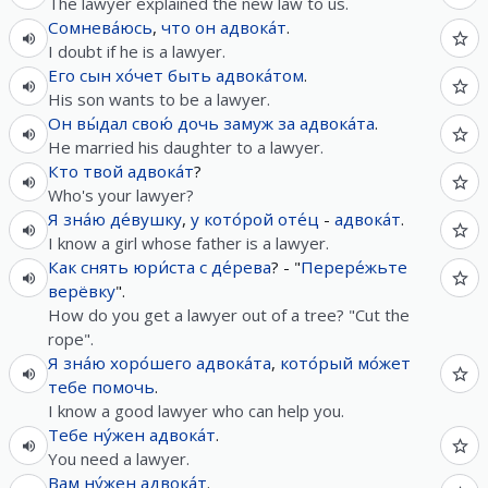
The lawyer explained the new law to us.
Сомнева́юсь
,
что
он
адвока́т
.
I doubt if he is a lawyer.
Его
сын
хо́чет
быть
адвока́том
.
His son wants to be a lawyer.
Он
вы́дал
свою́
дочь
замуж
за
адвока́та
.
He married his daughter to a lawyer.
Кто
твой
адвока́т
?
Who's your lawyer?
Я
зна́ю
де́вушку
,
у
кото́рой
оте́ц
-
адвока́т
.
I know a girl whose father is a lawyer.
Как
снять
юри́ста
с
де́рева
? - "
Перере́жьте
верёвку
".
How do you get a lawyer out of a tree? "Cut the
rope".
Я
зна́ю
хоро́шего
адвока́та
,
кото́рый
мо́жет
тебе
помочь
.
I know a good lawyer who can help you.
Тебе
ну́жен
адвока́т
.
You need a lawyer.
Вам
ну́жен
адвока́т
.