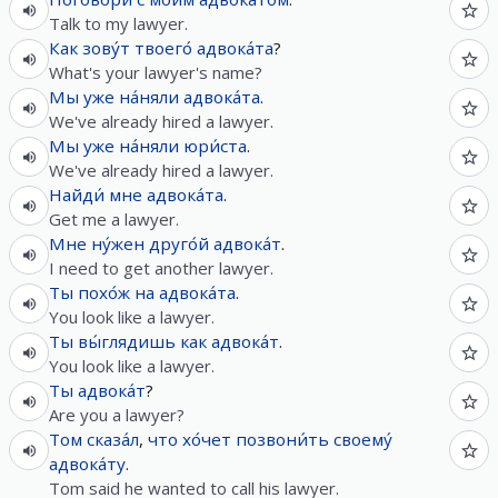
Talk to my lawyer.
Как
зову́т
твоего́
адвока́та
?
What's your lawyer's name?
Мы
уже
на́няли
адвока́та
.
We've already hired a lawyer.
Мы
уже
на́няли
юри́ста
.
We've already hired a lawyer.
Найди́
мне
адвока́та
.
Get me a lawyer.
Мне
ну́жен
друго́й
адвока́т
.
I need to get another lawyer.
Ты
похо́ж
на
адвока́та
.
You look like a lawyer.
Ты
вы́глядишь
как
адвока́т
.
You look like a lawyer.
Ты
адвока́т
?
Are you a lawyer?
Том
сказа́л
,
что
хо́чет
позвони́ть
своему́
адвока́ту
.
Tom said he wanted to call his lawyer.