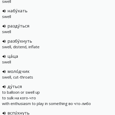
swell
набу́хать
swell
разду́ться
swell
разбу́хнуть
swell, distend, inflate
ца́ца
swell
моло́дчик
swell, cut-throats
ду́ться
to balloon or swell up
to sulk на кого-что
with enthusiasm to play in something во что-либо
вспу́хнуть