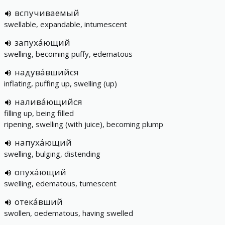
вспучиваемый
swellable, expandable, intumescent
запуха́ющий
swelling, becoming puffy, edematous
надува́вшийся
inflating, puffing up, swelling (up)
налива́ющийся
filling up, being filled
ripening, swelling (with juice), becoming plump
напуха́ющий
swelling, bulging, distending
опуха́ющий
swelling, edematous, tumescent
отека́вший
swollen, oedematous, having swelled