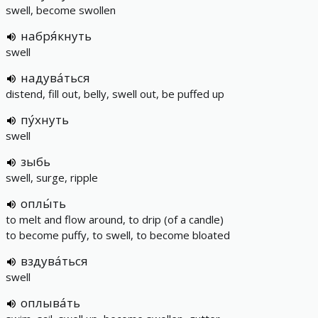
swell, become swollen
набря́кнуть
swell
надува́ться
distend, fill out, belly, swell out, be puffed up
пу́хнуть
swell
зыбь
swell, surge, ripple
оплы́ть
to melt and flow around, to drip (of a candle)
to become puffy, to swell, to become bloated
вздува́ться
swell
оплыва́ть