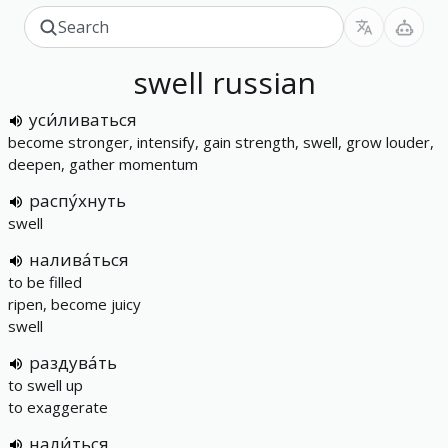
swell
russian
уси́ливаться
become stronger, intensify, gain strength, swell, grow louder,
deepen, gather momentum
распу́хнуть
swell
налива́ться
to be filled
ripen, become juicy
swell
раздува́ть
to swell up
to exaggerate
нали́ться