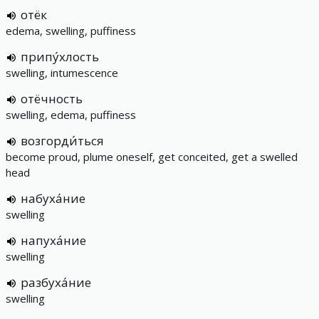
отёк
edema, swelling, puffiness
припу́хлость
swelling, intumescence
отёчность
swelling, edema, puffiness
возгорди́ться
become proud, plume oneself, get conceited, get a swelled
head
набуха́ние
swelling
напуха́ние
swelling
разбуха́ние
swelling