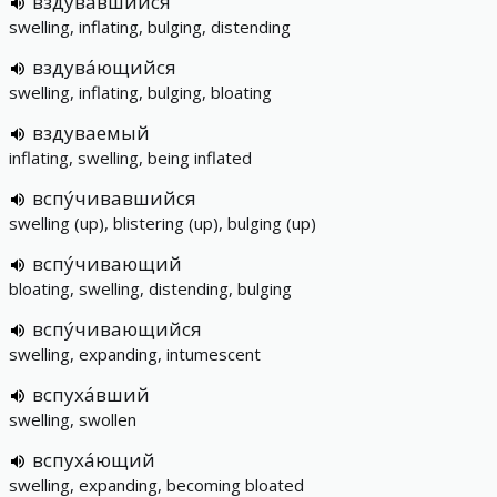
вздува́вшийся
swelling, inflating, bulging, distending
вздува́ющийся
swelling, inflating, bulging, bloating
вздуваемый
inflating, swelling, being inflated
вспу́чивавшийся
swelling (up), blistering (up), bulging (up)
вспу́чивающий
bloating, swelling, distending, bulging
вспу́чивающийся
swelling, expanding, intumescent
вспуха́вший
swelling, swollen
вспуха́ющий
swelling, expanding, becoming bloated