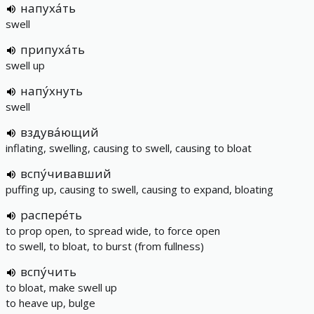
напуха́ть
swell
припуха́ть
swell up
напу́хнуть
swell
вздува́ющий
inflating, swelling, causing to swell, causing to bloat
вспу́чивавший
puffing up, causing to swell, causing to expand, bloating
распере́ть
to prop open, to spread wide, to force open
to swell, to bloat, to burst (from fullness)
вспу́чить
to bloat, make swell up
to heave up, bulge