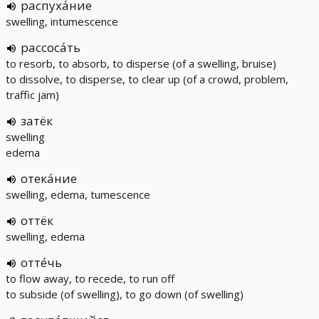
распуха́ние
swelling, intumescence
рассоса́ть
to resorb, to absorb, to disperse (of a swelling, bruise)
to dissolve, to disperse, to clear up (of a crowd, problem,
traffic jam)
затёк
swelling
edema
отека́ние
swelling, edema, tumescence
оттёк
swelling, edema
отте́чь
to flow away, to recede, to run off
to subside (of swelling), to go down (of swelling)