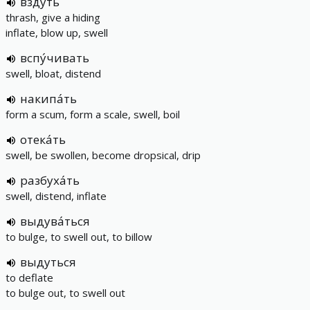
вздуть
thrash, give a hiding
inflate, blow up, swell
вспу́чивать
swell, bloat, distend
накипа́ть
form a scum, form a scale, swell, boil
отека́ть
swell, be swollen, become dropsical, drip
разбуха́ть
swell, distend, inflate
выдува́ться
to bulge, to swell out, to billow
выдуться
to deflate
to bulge out, to swell out