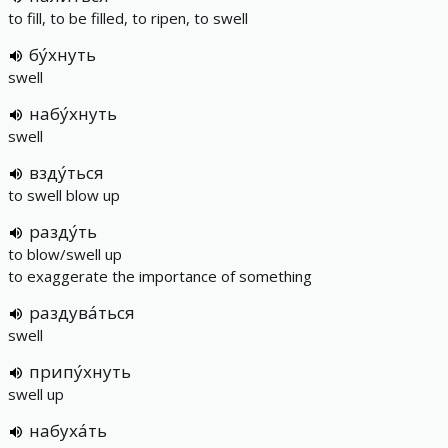
to fill, to be filled, to ripen, to swell
бу́хнуть
swell
набу́хнуть
swell
взду́ться
to swell blow up
разду́ть
to blow/swell up
to exaggerate the importance of something
раздува́ться
swell
припу́хнуть
swell up
набуха́ть