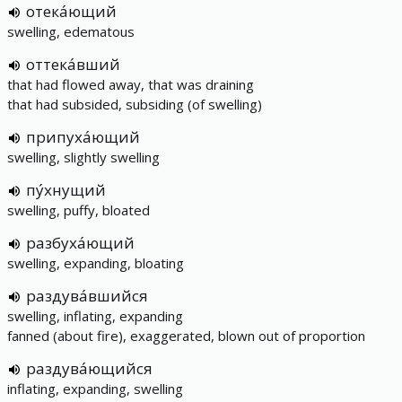
отека́ющий
swelling, edematous
оттека́вший
that had flowed away, that was draining
that had subsided, subsiding (of swelling)
припуха́ющий
swelling, slightly swelling
пу́хнущий
swelling, puffy, bloated
разбуха́ющий
swelling, expanding, bloating
раздува́вшийся
swelling, inflating, expanding
fanned (about fire), exaggerated, blown out of proportion
раздува́ющийся
inflating, expanding, swelling