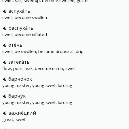
swim, sail, swell up, become swollen, gutter
вспуха́ть
swell, become swollen
распуха́ть
swell, become inflated
оте́чь
swell, be swollen, become dropsical, drip
затека́ть
flow, pour, leak, become numb, swell
барчо́нок
young master, young swell, lordling
барчу́к
young master, young swell, lordling
важне́цкий
great, swell