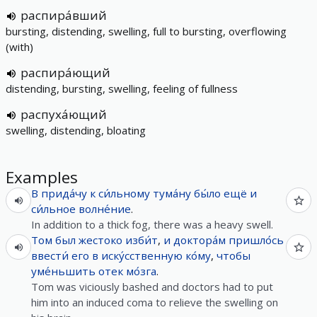
распира́вший
bursting, distending, swelling, full to bursting, overflowing
(with)
распира́ющий
distending, bursting, swelling, feeling of fullness
распуха́ющий
swelling, distending, bloating
Examples
В
прида́чу
к
си́льному
тума́ну
бы́ло
ещё
и
си́льное
волне́ние
.
In addition to a thick fog, there was a heavy swell.
Том
был
жестоко
изби́т
,
и
доктора́м
пришло́сь
ввести́
его
в
иску́сственную
ко́му
,
чтобы
уме́ньшить
отек
мо́зга
.
Tom was viciously bashed and doctors had to put
him into an induced coma to relieve the swelling on