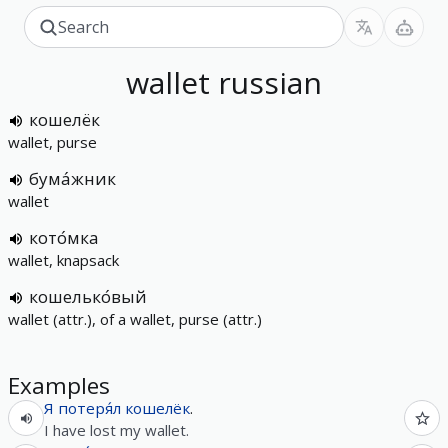
wallet
russian
кошелёк
wallet, purse
бума́жник
wallet
кото́мка
wallet, knapsack
кошелько́вый
wallet (attr.), of a wallet, purse (attr.)
Examples
Я
потеря́л
кошелёк
.
I have lost my wallet.