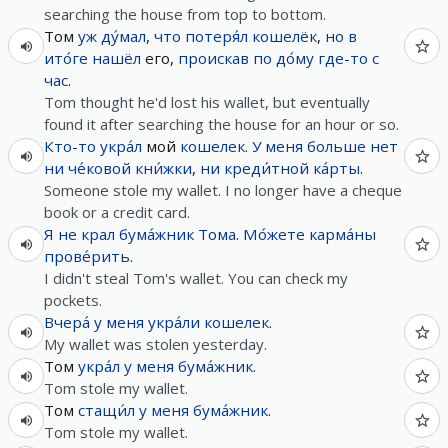
searching the house from top to bottom.
Том
уж
ду́мал
,
что
потеря́л
кошелёк
,
но
в
ито́ге
нашёл
его,
проискав
по
до́му
где-то
с
час
.
Tom thought he'd lost his wallet, but eventually
found it after searching the house for an hour or so.
Кто-то
укра́л
мой
кошелек
.
У
меня
больше нет
ни
че́ковой
кни́жки
,
ни
креди́тной
ка́рты
.
Someone stole my wallet. I no longer have a cheque
book or a credit card.
Я
не
крал
бума́жник
Тома
.
Мо́жете
карма́ны
прове́рить
.
I didn't steal Tom's wallet. You can check my
pockets.
Вчера́
у
меня
укра́ли
кошелек
.
My wallet was stolen yesterday.
Том
укра́л
у
меня
бума́жник
.
Tom stole my wallet.
Том
стащи́л
у
меня
бума́жник
.
Tom stole my wallet.