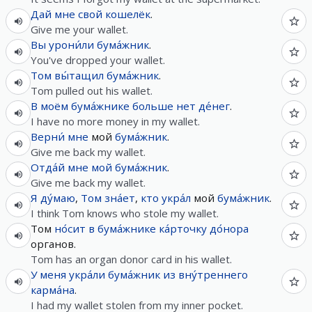
Дай
мне
свой
кошелёк
.
Give me your wallet.
Вы
урони́ли
бума́жник
.
You've dropped your wallet.
Том
вы́тащил
бума́жник
.
Tom pulled out his wallet.
В
моём
бума́жнике
больше нет
де́нег
.
I have no more money in my wallet.
Верни́
мне
мой
бума́жник
.
Give me back my wallet.
Отда́й
мне
мой
бума́жник
.
Give me back my wallet.
Я
ду́маю
,
Том
зна́ет
,
кто
укра́л
мой
бума́жник
.
I think Tom knows who stole my wallet.
Том
но́сит
в
бума́жнике
ка́рточку
до́нора
органов.
Tom has an organ donor card in his wallet.
У
меня
укра́ли
бума́жник
из
вну́треннего
карма́на
.
I had my wallet stolen from my inner pocket.