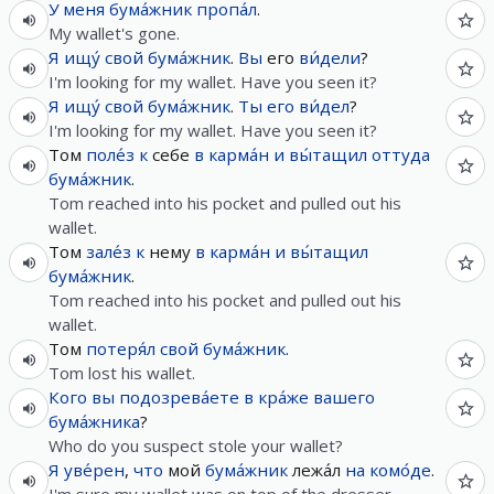
У
меня
бума́жник
пропа́л
.
My wallet's gone.
Я
ищу́
свой
бума́жник
.
Вы
его
ви́дели
?
I'm looking for my wallet. Have you seen it?
Я
ищу́
свой
бума́жник
.
Ты
его
ви́дел
?
I'm looking for my wallet. Have you seen it?
Том
поле́з
к
себе
в
карма́н
и
вы́тащил
оттуда
бума́жник
.
Tom reached into his pocket and pulled out his
wallet.
Том
зале́з
к
нему
в
карма́н
и
вы́тащил
бума́жник
.
Tom reached into his pocket and pulled out his
wallet.
Том
потеря́л
свой
бума́жник
.
Tom lost his wallet.
Кого
вы
подозрева́ете
в
кра́же
вашего
бума́жника
?
Who do you suspect stole your wallet?
Я
уве́рен
,
что
мой
бума́жник
лежа́л
на
комо́де
.