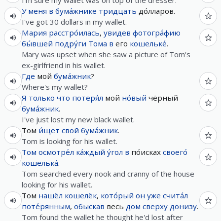
I'm sure my wallet was on top of the dresser.
У
меня
в
бума́жнике
тридцать
до́лларов.
I've got 30 dollars in my wallet.
Мария
расстро́илась
,
увидев
фотогра́фию
бы́вшей
подру́ги
Тома
в
его
кошельке́
.
Mary was upset when she saw a picture of Tom's
ex-girlfriend in his wallet.
Где
мой
бума́жник
?
Where's my wallet?
Я
только что
потеря́л
мой
но́вый
чёрный
бума́жник
.
I've just lost my new black wallet.
Том
и́щет
свой
бума́жник
.
Tom is looking for his wallet.
Том
осмотре́л
ка́ждый
у́гол
в
по́исках
своего́
кошелька́
.
Tom searched every nook and cranny of the house
looking for his wallet.
Том
нашёл
кошелёк
,
кото́рый
он
уже
счита́л
поте́рянным
,
обыскав
весь
дом
сверху донизу
.
Tom found the wallet he thought he'd lost after