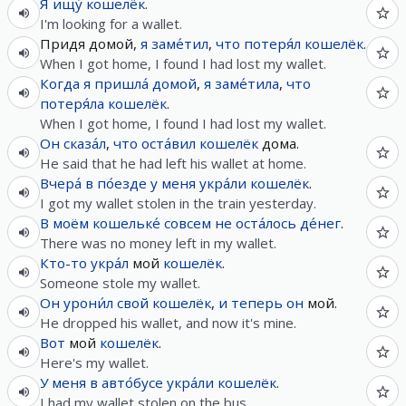
Я
ищу́
кошелёк
.
I'm looking for a wallet.
Придя домой,
я
заме́тил
,
что
потеря́л
кошелёк
.
When I got home, I found I had lost my wallet.
Когда
я
пришла́
домой
,
я
заме́тила
,
что
потеря́ла
кошелёк
.
When I got home, I found I had lost my wallet.
Он
сказа́л
,
что
оста́вил
кошелёк
дома.
He said that he had left his wallet at home.
Вчера́
в
по́езде
у
меня
укра́ли
кошелёк
.
I got my wallet stolen in the train yesterday.
В
моём
кошельке́
совсем
не
оста́лось
де́нег
.
There was no money left in my wallet.
Кто-то
укра́л
мой
кошелёк
.
Someone stole my wallet.
Он
урони́л
свой
кошелёк
,
и
теперь
он
мой.
He dropped his wallet, and now it's mine.
Вот
мой
кошелёк
.
Here's my wallet.
У
меня
в
авто́бусе
укра́ли
кошелёк
.
I had my wallet stolen on the bus.