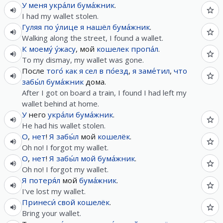
У
меня
укра́ли
бума́жник
.
I had my wallet stolen.
Гуляя
по
у́лице
я
нашёл
бума́жник
.
Walking along the street, I found a wallet.
К
моему́
у́жасу
, мой
кошелек
пропа́л
.
To my dismay, my wallet was gone.
После
того́
как
я
сел
в
по́езд
,
я
заме́тил
,
что
забы́л
бума́жник
дома.
After I got on board a train, I found I had left my
wallet behind at home.
У
него
укра́ли
бума́жник
.
He had his wallet stolen.
О
,
нет
!
Я
забы́л
мой
кошелёк
.
Oh no! I forgot my wallet.
О
,
нет
!
Я
забы́л
мой
бума́жник
.
Oh no! I forgot my wallet.
Я
потеря́л
мой
бума́жник
.
I've lost my wallet.
Принеси́
свой
кошелёк
.
Bring your wallet.