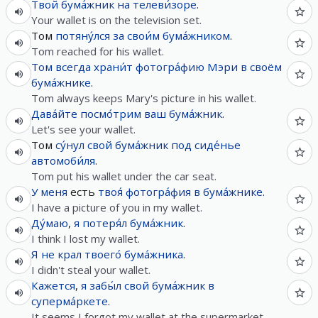
Твой
бума́жник
на
телеви́зоре
.
Your wallet is on the television set.
Том
потяну́лся
за
свои́м
бума́жником
.
Tom reached for his wallet.
Том
всегда
храни́т
фотогра́фию
Мэри
в
своём
бума́жнике
.
Tom always keeps Mary's picture in his wallet.
Дава́йте
посмо́трим
ваш
бума́жник
.
Let's see your wallet.
Том
су́нул
свой
бума́жник
под
сиде́нье
автомоби́ля
.
Tom put his wallet under the car seat.
У
меня
есть
твоя́
фотогра́фия
в
бума́жнике
.
I have a picture of you in my wallet.
Ду́маю
,
я
потеря́л
бума́жник
.
I think I lost my wallet.
Я
не
крал
твоего́
бума́жника
.
I didn't steal your wallet.
Кажется
,
я
забы́л
свой
бума́жник
в
суперма́ркете
.
It seems I forgot my wallet at the supermarket.