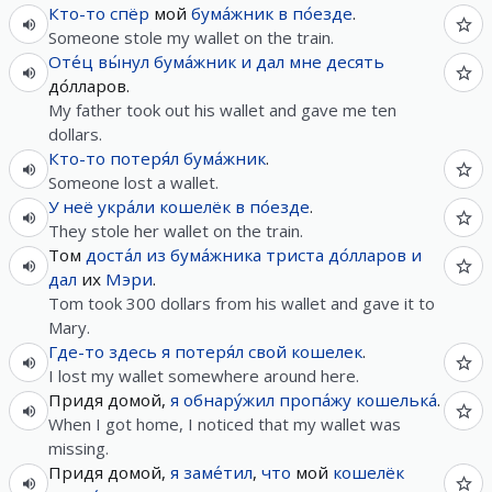
Кто-то
спёр
мой
бума́жник
в
по́езде
.
Someone stole my wallet on the train.
Оте́ц
вы́нул
бума́жник
и
дал
мне
десять
до́лларов.
My father took out his wallet and gave me ten
dollars.
Кто-то
потеря́л
бума́жник
.
Someone lost a wallet.
У
неё
укра́ли
кошелёк
в
по́езде
.
They stole her wallet on the train.
Том
доста́л
из
бума́жника
триста
до́лларов
и
дал
их
Мэри
.
Tom took 300 dollars from his wallet and gave it to
Mary.
Где-то
здесь
я
потеря́л
свой
кошелек
.
I lost my wallet somewhere around here.
Придя домой,
я
обнару́жил
пропа́жу
кошелька́
.
When I got home, I noticed that my wallet was
missing.
Придя домой,
я
заме́тил
,
что
мой
кошелёк