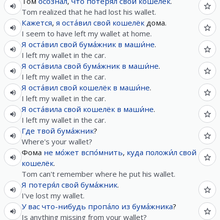
Том
осозна́л
,
что
потеря́л
свой
кошелёк
.
Tom realized that he had lost his wallet.
Кажется
,
я
оста́вил
свой
кошелёк
дома.
I seem to have left my wallet at home.
Я
оста́вил
свой
бума́жник
в
маши́не
.
I left my wallet in the car.
Я
оста́вила
свой
бума́жник
в
маши́не
.
I left my wallet in the car.
Я
оста́вил
свой
кошелёк
в
маши́не
.
I left my wallet in the car.
Я
оста́вила
свой
кошелёк
в
маши́не
.
I left my wallet in the car.
Где
твой
бума́жник
?
Where's your wallet?
Фома
не
мо́жет
вспо́мнить
,
куда
положи́л
свой
кошелёк
.
Tom can't remember where he put his wallet.
Я
потеря́л
свой
бума́жник
.
I've lost my wallet.
У
вас
что-нибудь
пропа́ло
из
бума́жника
?
Is anything missing from your wallet?