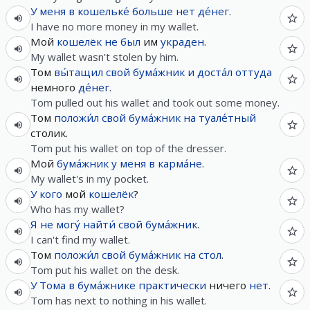
У
меня
в
кошельке́
больше нет
де́нег
.
I have no more money in my wallet.
Мой
кошелёк
не
был
им
украден
.
My wallet wasn’t stolen by him.
Том
вы́тащил
свой
бума́жник
и
доста́л
оттуда
немного
де́нег
.
Tom pulled out his wallet and took out some money.
Том
положи́л
свой
бума́жник
на
туале́тный
столик.
Tom put his wallet on top of the dresser.
Мой
бума́жник
у
меня
в
карма́не
.
My wallet's in my pocket.
У
кого
мой
кошелёк
?
Who has my wallet?
Я
не
могу́
найти́
свой
бума́жник
.
I can't find my wallet.
Том
положи́л
свой
бума́жник
на
стол
.
Tom put his wallet on the desk.
У
Тома
в
бума́жнике
практически
ничего
нет
.
Tom has next to nothing in his wallet.