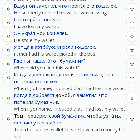
Вдруг
он
заме́тил
,
что
пропа́л
его
кошелек
.
He suddenly noticed his wallet was missing.
Я
потеря́ла
кошелек
.
I have lost my wallet.
Он
укра́л
мой
кошелёк
.
He stole my wallet.
У
отца́
в
авто́бусе
укра́ли
кошелёк
.
Father had his wallet picked in the bus.
Где
ты
нашёл
э́тот
бума́жник
?
Where did you find this wallet?
Когда
я
добрала́сь
домой,
я
заме́тила
,
что
потеря́ла
кошелёк
.
When I got home, I noticed that I had lost my wallet.
Когда
я
добра́лся
домой,
я
заме́тил
,
что
потеря́л
бума́жник
.
When I got home, I noticed that I had lost my wallet.
Том
прове́рил
свой
бума́жник
,
чтобы
узна́ть
,
сколько
у
него
де́нег
.
Tom checked his wallet to see how much money he
had.