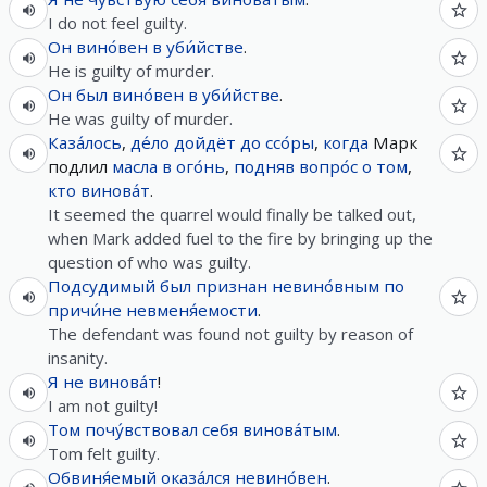
I do not feel guilty.
Он
вино́вен
в
уби́йстве
.
He is guilty of murder.
Он
был
вино́вен
в
уби́йстве
.
He was guilty of murder.
Каза́лось
,
де́ло
дойдёт
до
ссо́ры
,
когда
Марк
подлил
масла
в
ого́нь
,
подняв
вопро́с
о
том
,
кто
винова́т
.
It seemed the quarrel would finally be talked out,
when Mark added fuel to the fire by bringing up the
question of who was guilty.
Подсудимый
был
признан
невино́вным
по
причи́не
невменя́емости
.
The defendant was found not guilty by reason of
insanity.
Я
не
винова́т
!
I am not guilty!
Том
почу́вствовал
себя
винова́тым
.
Tom felt guilty.
Обвиня́емый
оказа́лся
невино́вен
.