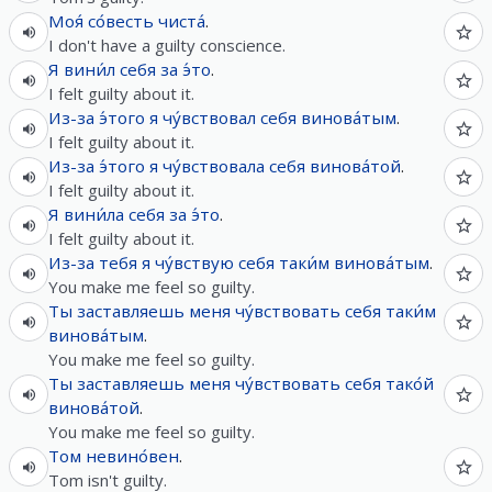
Моя́
со́весть
чиста́
.
I don't have a guilty conscience.
Я
вини́л
себя
за
э́то
.
I felt guilty about it.
Из-за
э́того
я
чу́вствовал
себя
винова́тым
.
I felt guilty about it.
Из-за
э́того
я
чу́вствовала
себя
винова́той
.
I felt guilty about it.
Я
вини́ла
себя
за
э́то
.
I felt guilty about it.
Из-за
тебя
я
чу́вствую
себя
таки́м
винова́тым
.
You make me feel so guilty.
Ты
заставляешь
меня
чу́вствовать
себя
таки́м
винова́тым
.
You make me feel so guilty.
Ты
заставляешь
меня
чу́вствовать
себя
тако́й
винова́той
.
You make me feel so guilty.
Том
невино́вен
.
Tom isn't guilty.