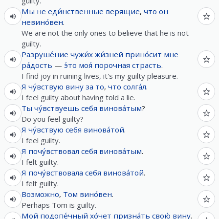
guilty.
Мы
не
еди́нственные
верящие
,
что
он
невино́вен
.
We are not the only ones to believe that he is not
guilty.
Разруше́ние
чужи́х
жи́зней
прино́сит
мне
ра́дость
—
э́то
моя́
порочная
страсть
.
I find joy in ruining lives, it's my guilty pleasure.
Я
чу́вствую
вину
за
то
,
что
солга́л
.
I feel guilty about having told a lie.
Ты
чу́вствуешь
себя
винова́тым
?
Do you feel guilty?
Я
чу́вствую
себя
винова́той
.
I feel guilty.
Я
почу́вствовал
себя
винова́тым
.
I felt guilty.
Я
почу́вствовала
себя
винова́той
.
I felt guilty.
Возможно
,
Том
вино́вен
.
Perhaps Tom is guilty.
Мой
подопе́чный
хо́чет
призна́ть
свою́
вину
.