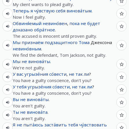
My client wants to plead guilty.
Теперь
я
чу́вствую
себя
винова́тым
.
Now I feel guilty.
Обвиня́емый
невино́вен
,
пока
не
будет
доказано
обра́тное
.
The accused is innocent until proven guilty.
Мы
признаём
подзащитного
Тома
Джексона
невино́вным
.
We find the defendant, Tom Jackson, not guilty.
Мы
не
винова́ты
.
We're not guilty.
У
вас
угрызе́ния
со́вести
,
не так ли
?
You have a guilty conscience, don't you?
У
тебя
угрызе́ния
со́вести
,
не так ли
?
You have a guilty conscience, don't you?
Вы
не
винова́ты
.
You aren't guilty.
Ты
не
винова́та
.
You aren't guilty.
Я
не
пыта́юсь
заста́вить
тебя
чу́вствовать