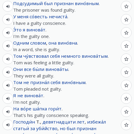
Подсудимый
был
признан
вино́вным
.
The prisoner was found guilty.
У
меня
со́весть
нечиста́
.
I have a guilty conscience.
Э́то
я
винова́т
.
I'm the guilty one.
Одним
словом
,
она
вино́вна
.
In a word, she is guilty.
Том
чу́вствовал
себя
немного
винова́тым
.
Tom was feeling a little guilty.
Они
все
бы́ли
винова́ты
.
They were all guilty.
Том
не
призна́л
себя
вино́вным
.
Tom pleaded not guilty.
Я
не
винова́т
.
I'm not guilty.
На
во́ре
ша́пка
гори́т
.
That's his guilty conscience speaking.
Господи́н
Т.,
девятнадцати
лет
,
избежа́л
статьи́
за
уби́йство
,
но
был
признан