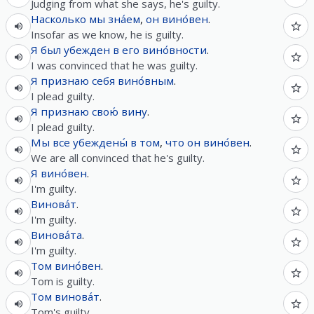
Judging from what she says, he's guilty.
Насколько
мы
зна́ем
,
он
вино́вен
.
Insofar as we know, he is guilty.
Я
был
убежден
в
его
вино́вности
.
I was convinced that he was guilty.
Я
признаю
себя
вино́вным
.
I plead guilty.
Я
признаю
свою́
вину
.
I plead guilty.
Мы
все
убеждены́
в
том
,
что
он
вино́вен
.
We are all convinced that he's guilty.
Я
вино́вен
.
I'm guilty.
Винова́т
.
I'm guilty.
Винова́та
.
I'm guilty.
Том
вино́вен
.
Tom is guilty.
Том
винова́т
.
Tom's guilty.