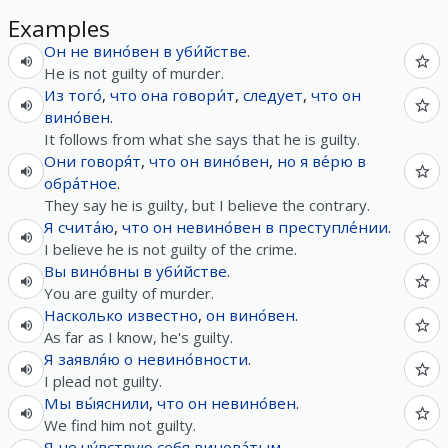
Examples
Он
не
вино́вен
в
уби́йстве
.
He is not guilty of murder.
Из
того́
,
что
она
говори́т
,
следует
,
что
он
вино́вен
.
It follows from what she says that he is guilty.
Они
говоря́т
,
что
он
вино́вен
,
но
я
ве́рю
в
обра́тное
.
They say he is guilty, but I believe the contrary.
Я
счита́ю
,
что
он
невино́вен
в
преступле́нии
.
I believe he is not guilty of the crime.
Вы
вино́вны
в
уби́йстве
.
You are guilty of murder.
Насколько
известно
,
он
вино́вен
.
As far as I know, he's guilty.
Я
заявля́ю
о
невино́вности
.
I plead not guilty.
Мы
вы́яснили
,
что
он
невино́вен
.
We find him not guilty.
Я
не
чу́вствую
себя
винова́тым
.