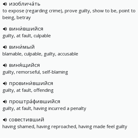
изоблича́ть
to expose (regarding crime), prove guilty, show to be, point to
being, betray
вини́вшийся
guilty, at fault, culpable
вини́мый
blamable, culpable, guilty, accusable
виня́щийся
guilty, remorseful, self-blaming
провини́вшийся
guilty, at fault, offending
проштра́фившийся
guilty, at fault, having incurred a penalty
совестивший
having shamed, having reproached, having made feel guilty