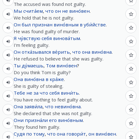
The accused was found not guilty.
Мы
счита́ем
,
что
он
не
вино́вен
.
We hold that he is not guilty.
Он
был
признан
вино́вным
в
уби́йстве
.
He was found guilty of murder.
Я
чу́вствую
себя
винова́тым
.
I'm feeling guilty.
Он
отка́зывался
ве́рить
,
что
она
вино́вна
.
He refused to believe that she was guilty.
Ты
ду́маешь
,
Том
вино́вен
?
Do you think Tom is guilty?
Она
вино́вна
в
кра́же
.
She is guilty of stealing.
Тебе
не за что
себя
вини́ть
.
You have nothing to feel guilty about.
Она
заяви́ла
,
что
невино́вна
.
She declared that she was not guilty.
Они
призна́ли
его
вино́вным
.
They found him guilty.
Судя
по
тому
,
что
она
говори́т
,
он
вино́вен
.