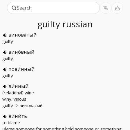
guilty
russian
винова́тый
guilty
вино́вный
guilty
пови́нный
guilty
ви́нный
(relational) wine
winy, vinous
guilty -> виноватый
вини́ть
to blame
Blame someone for something hold someone or something