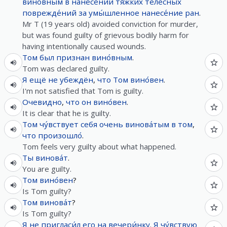
вино́вным
в
нанесе́нии
тя́жких
теле́сных
поврежде́ний
за
умы́шленное
нанесе́ние
ран
.
Mr T (19 years old) avoided conviction for murder,
but was found guilty of grievous bodily harm for
having intentionally caused wounds.
Том
был
признан
вино́вным
.
Tom was declared guilty.
Я
ещё
не
убеждён
,
что
Том
вино́вен
.
I'm not satisfied that Tom is guilty.
Очевидно
,
что
он
вино́вен
.
It is clear that he is guilty.
Том
чу́вствует
себя
очень
винова́тым
в
том
,
что
произошло́
.
Tom feels very guilty about what happened.
Ты
винова́т
.
You are guilty.
Том
вино́вен
?
Is Tom guilty?
Том
винова́т
?
Is Tom guilty?
Я
не
пригласи́л
его
на
вечери́нку
.
Я
чу́вствую