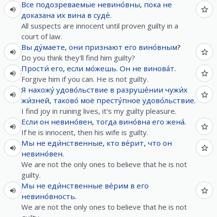
Все
подозреваемые
невино́вны
,
пока
не
доказана
их
вина
в
суде́
.
All suspects are innocent until proven guilty in a
court of law.
Вы
ду́маете
,
они
признают
его
вино́вным
?
Do you think they'll find him guilty?
Прости́
его
,
если
мо́жешь
.
Он
не
винова́т
.
Forgive him if you can. He is not guilty.
Я
нахожу́
удово́льствие
в
разруше́нии
чужи́х
жи́зней
,
таково́
моё
престу́пное
удово́льствие
.
I find joy in ruining lives, it's my guilty pleasure.
Если
он
невино́вен
,
тогда
вино́вна
его
жена́
.
If he is innocent, then his wife is guilty.
Мы
не
еди́нственные
,
кто
ве́рит
,
что
он
невино́вен
.
We are not the only ones to believe that he is not
guilty.
Мы
не
еди́нственные
ве́рим
в
его
невино́вность
.
We are not the only ones to believe that he is not