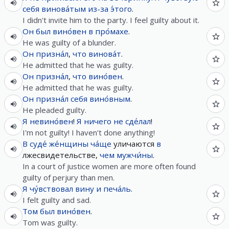
себя
винова́тым
из-за
э́того
.
I didn't invite him to the party. I feel guilty about it.
Он
был
вино́вен
в
про́махе
.
He was guilty of a blunder.
Он
призна́л
,
что
винова́т
.
He admitted that he was guilty.
Он
призна́л
,
что
вино́вен
.
He admitted that he was guilty.
Он
призна́л
себя
вино́вным
.
He pleaded guilty.
Я
невино́вен
!
Я
ничего
не
сде́лал
!
I'm not guilty! I haven't done anything!
В
суде́
же́нщины
ча́ще
уличаются
в
лжесвидетельстве,
чем
мужчи́ны
.
In a court of justice women are more often found
guilty of perjury than men.
Я
чу́вствовал
вину
и
печа́ль
.
I felt guilty and sad.
Том
был
вино́вен
.
Tom was guilty.