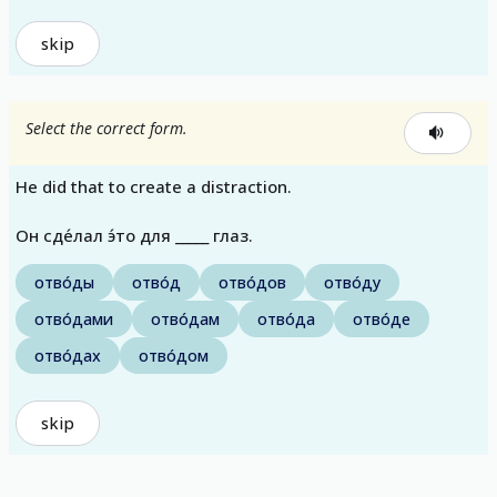
skip
Select the correct form.
He did that to create a distraction.
Он сде́лал э́то для _____ глаз.
отво́ды
отво́д
отво́дов
отво́ду
отво́дами
отво́дам
отво́да
отво́де
отво́дах
отво́дом
skip