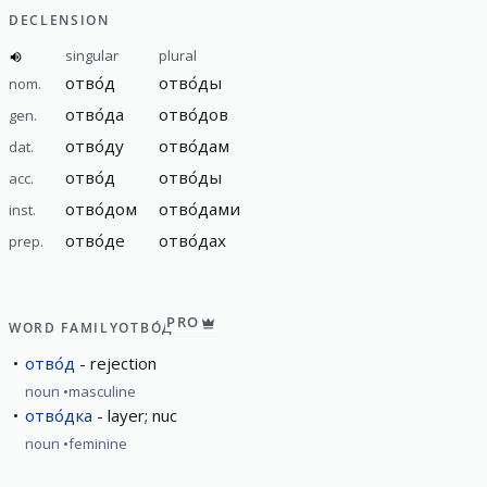
DECLENSION
singular
plural
отво́д
отво́ды
nom.
отво́да
отво́дов
gen.
отво́ду
отво́дам
dat.
отво́д
отво́ды
acc.
отво́дом
отво́дами
inst.
отво́де
отво́дах
prep.
PRO
WORD FAMILY
ОТВО́Д
отво́д
rejection
noun
masculine
отво́дка
layer; nuc
noun
feminine