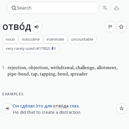
отво́д
noun
masculine
inanimate
uncountable
very rarely used
(#
17002
)
rejection
,
objection, withdrawal, challenge, allotment,
1
.
pipe-bend, tap, tapping, bend, spreader
EXAMPLES
Он
сде́лал
э́то
для
отво́да
глаз
.
He did that to create a distraction.