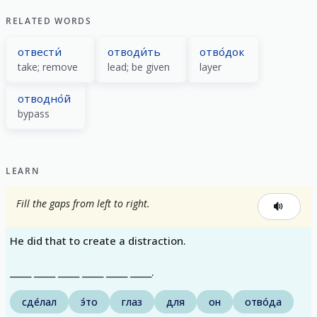
RELATED WORDS
отвести́
отводи́ть
отво́док
take; remove
lead; be given
layer
отводно́й
bypass
LEARN
Fill the gaps from left to right.
He did that to create a distraction.
_____ _____ _____ _____ _____ _____.
сде́лал
э́то
глаз
для
он
отво́да