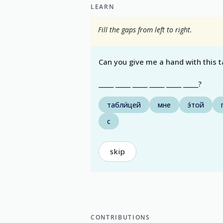
LEARN
Fill the gaps from left to right.
Can you give me a hand with this t
_____ _____ _____ _____ _____ _____?
табли́цей
мне
э́той
с
skip
CONTRIBUTIONS