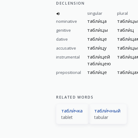
DECLENSION
singular
plural
табли́ца
табли́цы
nominative
табли́цы
табли́ц
genitive
табли́це
табли́ца
dative
табли́цу
табли́цы
accusative
табли́цей
табли́ца
instrumental
табли́цею
табли́це
табли́ца
prepositional
RELATED WORDS
табли́чка
табли́чный
tablet
tabular