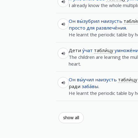
I already know the whole multipli
Он
вы́зубрил
наизусть
табли
просто
для
развлече́ния
.
He learnt the periodic table by he
Дети
у́чат
табли́цу
умноже́н
The children are learning the mult
heart.
Он
вы́учил
наизусть
табли́цу
ради
заба́вы
.
He learnt the periodic table by he
show all