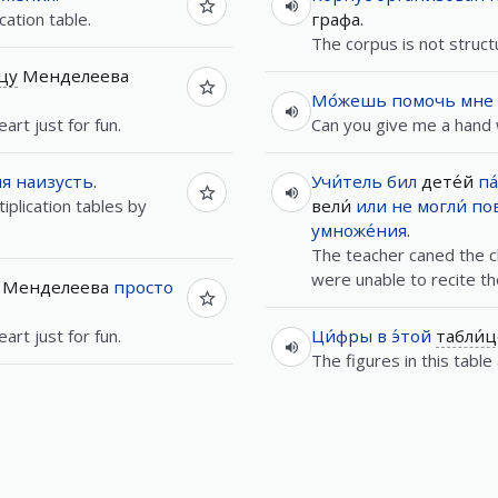
cation table.
графа.
The corpus is not struct
́цу
Менделеева
Мо́жешь
помочь
мне
art just for fun.
Can you give me a hand w
ия
наизусть
.
Учи́тель
бил
дете́й
па
iplication tables by
вели́
или
не
могли́
по
умноже́ния
.
The teacher caned the c
were unable to recite th
Менделеева
просто
art just for fun.
Ци́фры
в
э́той
табли́ц
The figures in this tabl