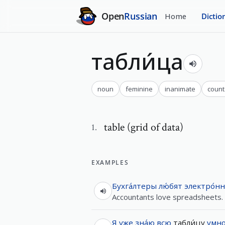
Open
Russian
Home
Dictio
табли́ца
noun
feminine
inanimate
count
table (grid of data)
1
.
EXAMPLES
Бухга́лтеры
лю́бят
электро́н
Accountants love spreadsheets.
Я
уже
зна́ю
всю
табли́цу
умно