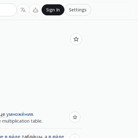
Settings
Sign In
́це
умноже́ния
.
 multiplication table.
не
в
ви́де
табли́цы
,
а
в
ви́де