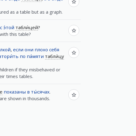
ured as a table but as a graph.
с
э́той
табли́цей
?
ith this table?
́лкой
,
если
они
плохо
себя
втори́ть
по
па́мяти
табли́цу
hildren if they misbehaved or
eir times tables.
е
показаны
в
ты́сячах
.
e are shown in thousands.