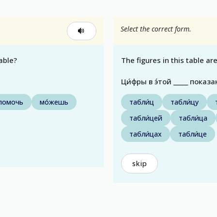
Select the correct form.
able?
The figures in this table a
Ци́фры в э́той _____ показа
помочь
мо́жешь
табли́ц
табли́цу
табли́цей
табли́ца
табли́цах
табли́це
skip