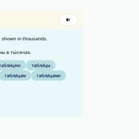
re shown in thousands.
ны в ты́сячах.
табли́цею
табли́цы
табли́цам
табли́цами