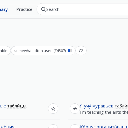
nary
Practice
able
somewhat often used
(#
4507
)
C2
ные
табли́цы
.
Я
учу́
муравьёв
табли
I'm teaching the ants the
же́ния
.
Ко́рпус
организо́ван