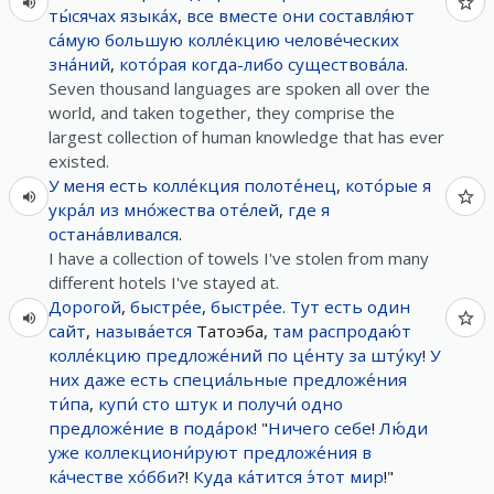
ты́сячах
языка́х
,
все
вместе
они
составля́ют
са́мую
большую
колле́кцию
челове́ческих
зна́ний
,
кото́рая
когда-либо
существова́ла
.
Seven thousand languages are spoken all over the
world, ​​and taken together, they comprise the
largest collection of human knowledge that has ever
existed.
У
меня
есть
колле́кция
полоте́нец
,
кото́рые
я
укра́л
из
мно́жества
оте́лей
,
где
я
остана́вливался
.
I have a collection of towels I've stolen from many
different hotels I've stayed at.
Дорогой
,
быстре́е
,
быстре́е
.
Тут
есть
один
сайт
,
называ́ется
Татоэба,
там
распродаю́т
колле́кцию
предложе́ний
по
це́нту
за
шту́ку
!
У
них
даже
есть
специа́льные
предложе́ния
ти́па
,
купи́
сто
штук
и
получи́
одно
предложе́ние
в
пода́рок
! "
Ничего
себе
!
Лю́ди
уже
коллекциони́руют
предложе́ния
в
ка́честве
хо́бби
?!
Куда
ка́тится
э́тот
мир
!"