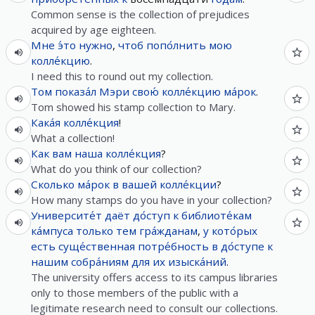
Common sense is the collection of prejudices
acquired by age eighteen.
Мне
э́то
нужно
,
чтоб
попо́лнить
мою
колле́кцию
.
I need this to round out my collection.
Том
показа́л
Мэри
свою́
колле́кцию
ма́рок
.
Tom showed his stamp collection to Mary.
Кака́я
колле́кция
!
What a collection!
Как
вам
наша
колле́кция
?
What do you think of our collection?
Сколько
ма́рок
в
вашей
колле́кции
?
How many stamps do you have in your collection?
Университе́т
даёт
до́ступ
к
библиоте́кам
ка́мпуса
только
тем
гра́жданам
,
у
кото́рых
есть
суще́ственная
потре́бность
в
до́ступе
к
нашим
собра́ниям
для
их
изыска́ний
.
The university offers access to its campus libraries
only to those members of the public with a
legitimate research need to consult our collections.