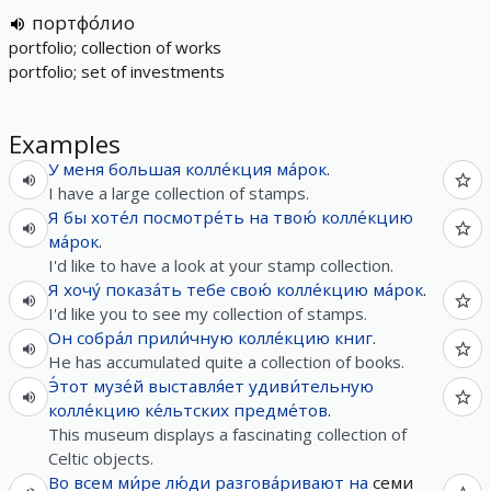
портфо́лио
portfolio; collection of works
portfolio; set of investments
Examples
У
меня
большая
колле́кция
ма́рок
.
I have a large collection of stamps.
Я
бы
хоте́л
посмотре́ть
на
твою́
колле́кцию
ма́рок
.
I'd like to have a look at your stamp collection.
Я
хочу́
показа́ть
тебе
свою́
колле́кцию
ма́рок
.
I'd like you to see my collection of stamps.
Он
собра́л
прили́чную
колле́кцию
книг
.
He has accumulated quite a collection of books.
Э́тот
музе́й
выставля́ет
удиви́тельную
колле́кцию
ке́льтских
предме́тов
.
This museum displays a fascinating collection of
Celtic objects.
Во
всем
ми́ре
лю́ди
разгова́ривают
на
семи