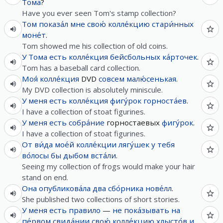
Тома
?
Have you ever seen Tom's stamp collection?
Том
показа́л
мне
свою́
колле́кцию
стари́нных
моне́т
.
Tom showed me his collection of old coins.
У
Тома
есть
колле́кция
бейсбольных
ка́рточек
.
Tom has a baseball card collection.
Моя́
колле́кция
DVD
совсем
малю́сенькая
.
My DVD collection is absolutely miniscule.
У
меня
есть
колле́кция
фигу́рок
горноста́ев
.
I have a collection of stoat figurines.
У
меня
есть
собра́ние
горностаевых
фигу́рок
.
I have a collection of stoat figurines.
От
ви́да
мое́й
колле́кции
лягу́шек
у
тебя
во́лосы
бы
дыбом
вста́ли
.
Seeing my collection of frogs would make your hair
stand on end.
Она
опубликова́ла
два
сбо́рника
нове́лл
.
She published two collections of short stories.
У
меня
есть
правило
—
не
пока́зывать
на
пе́рвом
свида́нии
свою́
колле́кцию
хлысто́в
и