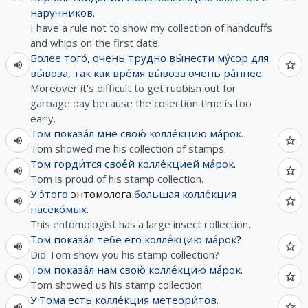
наручников
.
I have a rule not to show my collection of handcuffs
and whips on the first date.
Более того́
,
очень
трудно
вы́нести
му́сор
для
вы́воза
,
так как
вре́мя
вы́воза
очень
ра́ннее
.
Moreover it's difficult to get rubbish out for
garbage day because the collection time is too
early.
Том
показа́л
мне
свою́
колле́кцию
ма́рок
.
Tom showed me his collection of stamps.
Том
горди́тся
свое́й
колле́кцией
ма́рок
.
Tom is proud of his stamp collection.
У
э́того
энтомолога
большая
колле́кция
насеко́мых
.
This entomologist has a large insect collection.
Том
показа́л
тебе
его
колле́кцию
ма́рок
?
Did Tom show you his stamp collection?
Том
показа́л
нам
свою́
колле́кцию
ма́рок
.
Tom showed us his stamp collection.
У
Тома
есть
колле́кция
метеори́тов
.