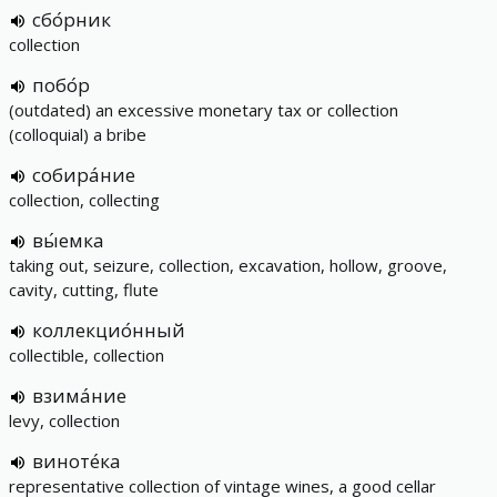
сбо́рник
collection
побо́р
(outdated) an excessive monetary tax or collection
(colloquial) a bribe
собира́ние
collection, collecting
вы́емка
taking out, seizure, collection, excavation, hollow, groove,
cavity, cutting, flute
коллекцио́нный
collectible, collection
взима́ние
levy, collection
виноте́ка
representative collection of vintage wines, a good cellar