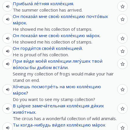
Прибыла́
ле́тняя
колле́кция
.
The summer collection has arrived.
Он
показа́л
мне
свою́
колле́кцию
почто́вых
ма́рок
.
He showed me his collection of stamps.
Он
показа́л
мне
свою́
колле́кцию
ма́рок
.
He showed me his collection of stamps.
Он
горди́тся
свое́й
колле́кцией
.
He is proud of his collection.
При
ви́де
мое́й
колле́кции
лягу́шек
твои́
во́лосы
бы
дыбом
вста́ли
.
Seeing my collection of frogs would make your hair
stand on end.
Хо́чешь
посмотре́ть
на
мою
колле́кцию
ма́рок
?
Do you want to see my stamp collection?
В
ци́рке
замеча́тельная
колле́кция
ди́ких
живо́тных
.
The circus has a wonderful collection of wild animals.
Ты
когда-нибудь
ви́дел
колле́кцию
ма́рок