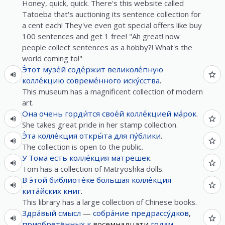
Honey, quick, quick. There's this website called
Tatoeba that's auctioning its sentence collection for
a cent each! They've even got special offers like buy
100 sentences and get 1 free! "Ah great! now
people collect sentences as a hobby?! What's the
world coming to!"
Э́тот
музе́й
соде́ржит
великоле́пную
колле́кцию
совреме́нного
иску́сства
.
This museum has a magnificent collection of modern
art.
Она
очень
горди́тся
свое́й
колле́кцией
ма́рок
.
She takes great pride in her stamp collection.
Э́та
колле́кция
откры́та
для
пу́блики
.
The collection is open to the public.
У
Тома
есть
колле́кция
матрёшек
.
Tom has a collection of Matryoshka dolls.
В
э́той
библиоте́ке
большая
колле́кция
кита́йских
книг
.
This library has a large collection of Chinese books.
Здра́вый
смысл
—
собра́ние
предрассу́дков
,
приобретённых
к
восемнадцати
годам
.