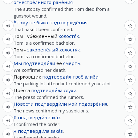
огнестре́льного
ране́ния
.
The autopsy confirmed that Tom died from a
gunshot wound.
Э́тому
не
бы́ло
подтвержде́ния
.
That hasn't been confirmed.
Том - убеждённый
холостя́к
.
Tom is a confirmed bachelor.
Том -
закорене́лый
холостя́к
.
Tom is a confirmed bachelor.
Мы
подтверди́ли
её
смерть
.
We confirmed her death.
Парковщик
подтверди́л
твоё
а́либи
.
The parking lot attendant confirmed your alibi.
Пре́сса
подтверди́ла
слу́хи
.
The press confirmed the rumors.
Но́вости
подтверди́ли
мои́
подозре́ния
.
The news confirmed my suspicions.
Я
подтверди́л
зака́з
.
I confirmed the order.
Я
подтверди́ла
зака́з
.
I confirmed the order.