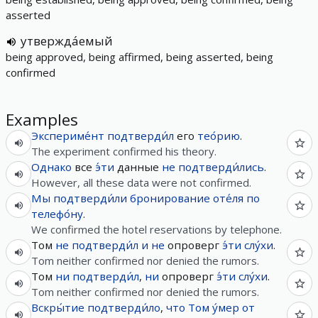
asserted
утвержда́емый
being approved, being affirmed, being asserted, being
confirmed
Examples
Экспериме́нт
подтверди́л
его
тео́рию
.
The experiment confirmed his theory.
Однако
все
э́ти
данные
не
подтверди́лись
.
However, all these data were not confirmed.
Мы
подтверди́ли
бронирование
оте́ля
по
телефо́ну
.
We confirmed the hotel reservations by telephone.
Том
не
подтверди́л
и
не
опроверг
э́ти
слу́хи
.
Tom neither confirmed nor denied the rumors.
Том
ни
подтверди́л
,
ни
опроверг
э́ти
слу́хи
.
Tom neither confirmed nor denied the rumors.
Вскры́тие
подтверди́ло
,
что
Том
у́мер
от