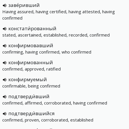
заве́ривший
Having assured, having certified, having attested, having
confirmed
констати́рованный
stated, ascertained, established, recorded, confirmed
конфирмовавший
confirming, having confirmed, who confirmed
конфирмованный
confirmed, approved, ratified
конфирмуемый
confirmable, being confirmed
подтверди́вший
confirmed, affirmed, corroborated, having confirmed
подтверди́вшийся
confirmed, proven, corroborated, established