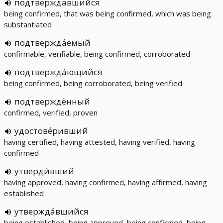
подтвержда́вшийся
being confirmed, that was being confirmed, which was being
substantiated
подтвержда́емый
confirmable, verifiable, being confirmed, corroborated
подтвержда́ющийся
being confirmed, being corroborated, being verified
подтверждённый
confirmed, verified, proven
удостове́ривший
having certified, having attested, having verified, having
confirmed
утверди́вший
having approved, having confirmed, having affirmed, having
established
утвержда́вшийся
being established, being approved, being confirmed, being