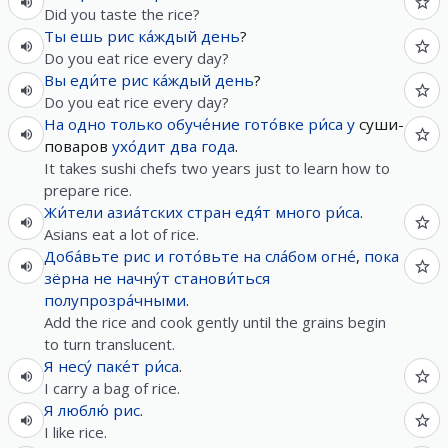
Did you taste the rice?
Ты
ешь
рис
ка́ждый
день
?
Do you eat rice every day?
Вы
еди́те
рис
ка́ждый
день
?
Do you eat rice every day?
На
одно
только
обуче́ние
гото́вке
ри́са
у
суши-
поваров
ухо́дит
два
года
.
It takes sushi chefs two years just to learn how to
prepare rice.
Жи́тели
азиа́тских
стран
едя́т
много
ри́са
.
Asians eat a lot of rice.
Доба́вьте
рис
и
гото́вьте
на
сла́бом
огне́
,
пока
зёрна
не
начну́т
станови́ться
полупрозра́чными
.
Add the rice and cook gently until the grains begin
to turn translucent.
Я
несу́
паке́т
ри́са
.
I carry a bag of rice.
Я
люблю́
рис
.
I like rice.