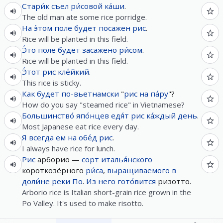
Стари́к
съел
ри́совой
ка́ши
.
The old man ate some rice porridge.
На
э́том
поле
будет
посажен
рис
.
Rice will be planted in this field.
Э́то
поле
будет
засажено
ри́сом
.
Rice will be planted in this field.
Э́тот
рис
кле́йкий
.
This rice is sticky.
Как
будет
по-вьетнамски
"
рис
на
па́ру
"?
How do you say "steamed rice" in Vietnamese?
Большинство́
япо́нцев
едя́т
рис
ка́ждый
день
.
Most Japanese eat rice every day.
Я
всегда
ем
на
обе́д
рис
.
I always have rice for lunch.
Рис
арборио —
сорт
италья́нского
короткозёрного
ри́са
,
выращиваемого
в
доли́не
реки
По
.
Из
него
гото́вится
ризотто.
Arborio rice is Italian short-grain rice grown in the
Po Valley. It's used to make risotto.