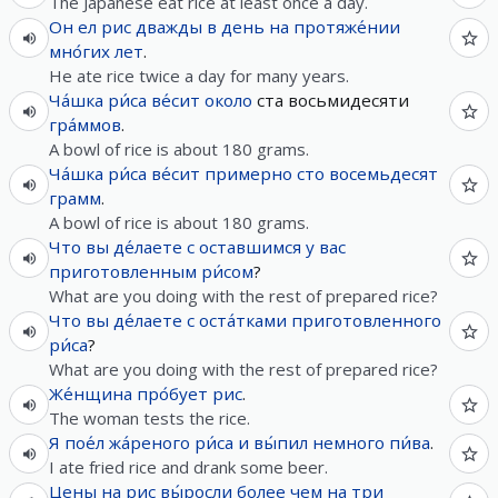
The Japanese eat rice at least once a day.
Он
ел
рис
дважды
в
день
на
протяже́нии
мно́гих
лет
.
He ate rice twice a day for many years.
Ча́шка
ри́са
ве́сит
около
ста восьмидесяти
гра́ммов
.
A bowl of rice is about 180 grams.
Ча́шка
ри́са
ве́сит
примерно
сто
восемьдесят
грамм
.
A bowl of rice is about 180 grams.
Что
вы
де́лаете
с
оставшимся
у
вас
приготовленным
ри́сом
?
What are you doing with the rest of prepared rice?
Что
вы
де́лаете
с
оста́тками
приготовленного
ри́са
?
What are you doing with the rest of prepared rice?
Же́нщина
про́бует
рис
.
The woman tests the rice.
Я
пое́л
жа́реного
ри́са
и
вы́пил
немного
пи́ва
.
I ate fried rice and drank some beer.
Цены
на
рис
вы́росли
более
чем
на
три