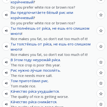
кори́чневый
?
Do you prefer white rice or brown rice?
Вы
предпочита́ете
бе́лый
рис
или
кори́чневый
?
Do you prefer white rice or brown rice?
Ты
полне́ешь
от
ри́са
,
не
ешь
его
слишком
много
!
Rice makes you fat, so don't eat too much of it!
Ты
толсте́ешь
от
ри́са
,
не
ешь
его
слишком
много
!
Rice makes you fat, so don't eat too much of it!
В
э́том
году
неурожа́й
ри́са
.
The rice crop is poor this year.
Рис
нужно
лу́чше
посоли́ть
.
The rice needs more salt.
Том
пригото́вил
рис
.
Tom made rice.
Ка́чество
ри́са
ухудша́ется
.
The quality of rice is getting worse.
Ка́чество
ри́са
снижа́ется
.