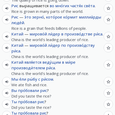
The quality of rice is going down.
Рис
выращивается
во
мно́гих
частя́х
све́та
.
Rice is grown in many parts of the world.
Рис
—
э́то
зерно́
,
кото́рое
ко́рмит
миллиа́рды
люде́й
.
Rice is a grain that feeds billions of people.
Китай
—
мирово́й
ли́дер
в
произво́дстве
ри́са
.
China is the world's leading producer of rice.
Китай
—
мирово́й
ли́дер
по
произво́дству
ри́са
.
China is the world's leading producer of rice.
Китай
явля́ется
веду́щим
в
ми́ре
производи́телем
ри́са
.
China is the world's leading producer of rice.
Мы
е́ли
ры́бу
с
ри́сом
.
We ate fish and rice.
Вы
про́бовали
рис
?
Did you taste the rice?
Ты
про́бовал
рис
?
Did you taste the rice?
Ты
про́бовала
рис
?