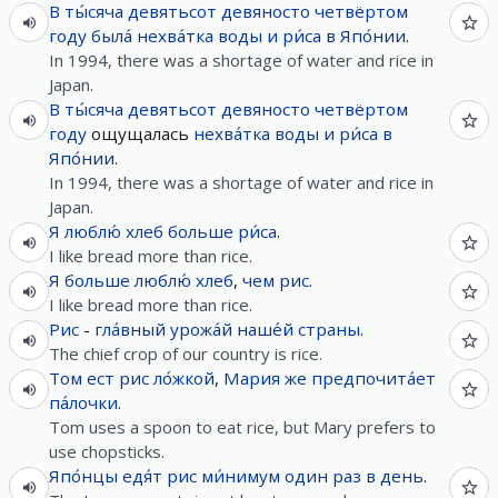
В
ты́сяча
девятьсот
девяносто
четвёртом
году
была́
нехва́тка
воды
и
ри́са
в
Япо́нии
.
In 1994, there was a shortage of water and rice in
Japan.
В
ты́сяча
девятьсот
девяносто
четвёртом
году
ощущалась
нехва́тка
воды
и
ри́са
в
Япо́нии
.
In 1994, there was a shortage of water and rice in
Japan.
Я
люблю́
хлеб
больше
ри́са
.
I like bread more than rice.
Я
больше
люблю́
хлеб
,
чем
рис
.
I like bread more than rice.
Рис
-
гла́вный
урожа́й
наше́й
страны
.
The chief crop of our country is rice.
Том
ест
рис
ло́жкой
,
Мария
же
предпочита́ет
па́лочки
.
Tom uses a spoon to eat rice, but Mary prefers to
use chopsticks.
Япо́нцы
едя́т
рис
ми́нимум
один
раз
в
день
.