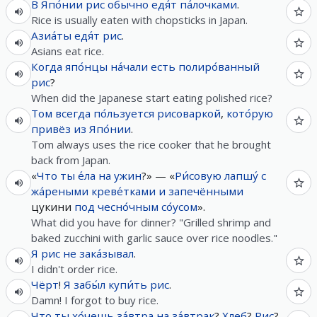
В
Япо́нии
рис
обычно
едя́т
па́лочками
.
Rice is usually eaten with chopsticks in Japan.
Азиа́ты
едя́т
рис
.
Asians eat rice.
Когда
япо́нцы
на́чали
есть
полиро́ванный
рис
?
When did the Japanese start eating polished rice?
Том
всегда
по́льзуется
рисоваркой
,
кото́рую
привёз
из
Япо́нии
.
Tom always uses the rice cooker that he brought
back from Japan.
«
Что
ты
е́ла
на
ужин
?» — «
Ри́совую
лапшу́
с
жа́реными
креве́тками
и
запечёнными
цукини
под
чесно́чным
со́усом
».
What did you have for dinner? "Grilled shrimp and
baked zucchini with garlic sauce over rice noodles."
Я
рис
не
зака́зывал
.
I didn't order rice.
Чёрт
!
Я
забы́л
купи́ть
рис
.
Damn! I forgot to buy rice.
Что
ты
хо́чешь
за́втра
на
за́втрак
?
Хлеб
?
Рис
? -