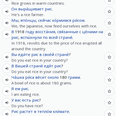
Rice grows in warm countries.
Он
выра́щивает
рис
.
He's a rice farmer.
Мы
,
япо́нцы
,
сейчас
ко́рмимся
ри́сом
.
We, the Japanese, now feed ourselves with rice.
В
1918
году
восста́ния
,
свя́занные
с
це́нами
на
рис
,
вспы́хнули
по
всей
стране́
.
In 1918, revolts due to the price of rice erupted all
around the country.
Вы
еди́те
рис
в
свое́й
стране́
?
Do you eat rice in your country?
В
Вашей
стране́
едя́т
рис
?
Do you eat rice in your country?
Ча́шка
ри́са
ве́сит
около
180
грамм
.
A bowl of rice is about 180 grams.
Я
ем
рис
.
I am eating rice.
У
вас
есть
рис
?
Do you have rice?
Рис
растет
в
тепло́м
кли́мате
.