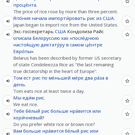
проце́нта
.
The price of rice rose by more than three percent.
Япо́ния
начала
импорти́ровать
рис
из
США
.
Japan began to import rice from the United States.
Экс-госсекретарь
США
Кондолиза Райс
описала
Белоруссию
как
«
после́днюю
настоя́щую
диктату́ру
в
самом
це́нтре
Евро́пы
».
Belarus has been described by former US secretary
of state Condoleezza Rice as "the last remaining
true dictatorship in the heart of Europe".
Том
ест
рис
по
ме́ньшей
ме́ре
два
ра́за
в
день
.
Tom eats rice at least twice a day.
Мы
еди́м
рис
.
We eat rice.
Тебе
бе́лый
рис
больше
нра́вится
или
кори́чневый
?
Do you prefer white rice or brown rice?
Вам
больше
нра́вится
бе́лый
рис
или