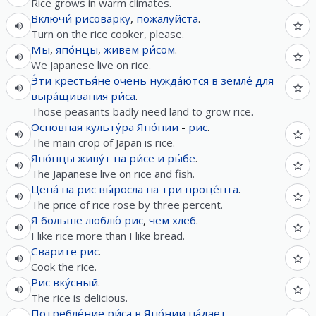
Rice grows in warm climates.
Включи́
рисоварку
,
пожалуйста
.
Turn on the rice cooker, please.
Мы
,
япо́нцы
,
живём
ри́сом
.
We Japanese live on rice.
Э́ти
крестья́не
очень
нужда́ются
в
земле́
для
выра́щивания
ри́са
.
Those peasants badly need land to grow rice.
Основная
культу́ра
Япо́нии
-
рис
.
The main crop of Japan is rice.
Япо́нцы
живу́т
на
ри́се
и
ры́бе
.
The Japanese live on rice and fish.
Цена́
на
рис
вы́росла
на
три
проце́нта
.
The price of rice rose by three percent.
Я
больше
люблю́
рис
,
чем
хлеб
.
I like rice more than I like bread.
Сварите
рис
.
Cook the rice.
Рис
вку́сный
.
The rice is delicious.
Потребле́ние
ри́са
в
Япо́нии
па́дает
.