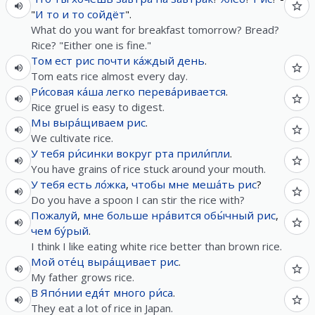
"
И
то
и
то
сойдёт
".
What do you want for breakfast tomorrow? Bread?
Rice? "Either one is fine."
Том
ест
рис
почти
ка́ждый
день
.
Tom eats rice almost every day.
Ри́совая
ка́ша
легко
перева́ривается
.
Rice gruel is easy to digest.
Мы
выра́щиваем
рис
.
We cultivate rice.
У
тебя
ри́синки
вокруг
рта
прили́пли
.
You have grains of rice stuck around your mouth.
У
тебя
есть
ло́жка
,
чтобы
мне
меша́ть
рис
?
Do you have a spoon I can stir the rice with?
Пожалуй
,
мне
больше
нра́вится
обы́чный
рис
,
чем
бу́рый
.
I think I like eating white rice better than brown rice.
Мой
оте́ц
выра́щивает
рис
.
My father grows rice.
В
Япо́нии
едя́т
много
ри́са
.
They eat a lot of rice in Japan.