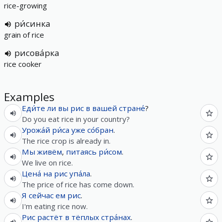
rice-growing
ри́синка
grain of rice
рисова́рка
rice cooker
Examples
Еди́те
ли
вы
рис
в
вашей
стране́
?
Do you eat rice in your country?
Урожа́й
ри́са
уже
со́бран
.
The rice crop is already in.
Мы
живём
,
питаясь
ри́сом
.
We live on rice.
Цена́
на
рис
упа́ла
.
The price of rice has come down.
Я
сейчас
ем
рис
.
I'm eating rice now.
Рис
растёт
в
тёплых
стра́нах
.