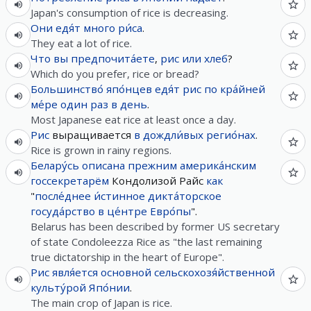
Japan's consumption of rice is decreasing.
Они
едя́т
много
ри́са
.
They eat a lot of rice.
Что
вы
предпочита́ете
,
рис
или
хлеб
?
Which do you prefer, rice or bread?
Большинство́
япо́нцев
едя́т
рис
по кра́йней
ме́ре
один
раз
в
день
.
Most Japanese eat rice at least once a day.
Рис
выращивается
в
дождли́вых
регио́нах
.
Rice is grown in rainy regions.
Белару́сь
описана
прежним
америка́нским
госсекретарём
Кондолизой Райс
как
"
после́днее
и́стинное
дикта́торское
госуда́рство
в
це́нтре
Евро́пы
".
Belarus has been described by former US secretary
of state Condoleezza Rice as "the last remaining
true dictatorship in the heart of Europe".
Рис
явля́ется
основной
сельскохозя́йственной
культу́рой
Япо́нии
.
The main crop of Japan is rice.