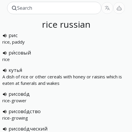
rice
russian
рис
rice, paddy
ри́совый
rice
кутья́
A dish of rice or other cereals with honey or raisins which is
eaten at funerals and wakes
рисово́д
rice-grower
рисово́дство
rice-growing
рисово́дческий