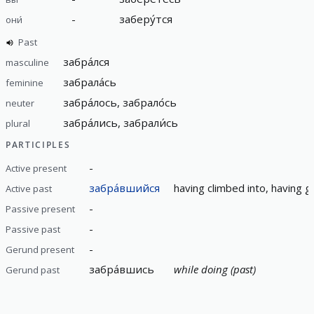
-
заберу́тся
они́
Past
забра́лся
masculine
забрала́сь
feminine
забра́лось, забрало́сь
neuter
забра́лись, забрали́сь
plural
PARTICIPLES
-
Active present
забра́вшийся
having climbed into, having 
Active past
-
Passive present
-
Passive past
-
Gerund present
забра́вшись
while doing (past)
Gerund past