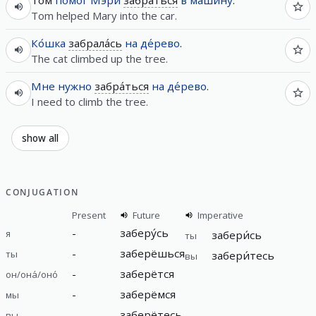
Tom helped Mary into the car.
Ко́шка
забрала́сь
на
де́рево
.
The cat climbed up the tree.
Мне
нужно
забра́ться
на
де́рево
.
I need to climb the tree.
show all
CONJUGATION
Present
Future
Imperative
-
заберу́сь
я
забери́сь
ты
-
заберёшься
ты
забери́тесь
вы
-
заберётся
он/она́/оно́
-
заберёмся
мы
-
заберётесь
вы