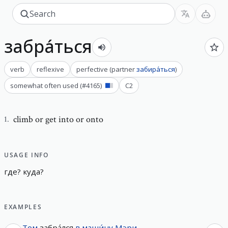
забра́ться
verb
reflexive
perfective
(
partner
забира́ться
)
somewhat often used
(#
4165
)
C2
climb or get into or onto
1
.
USAGE INFO
где
?
куда
?
EXAMPLES
Том
забра́лся
в
маши́ну
Мэри
.