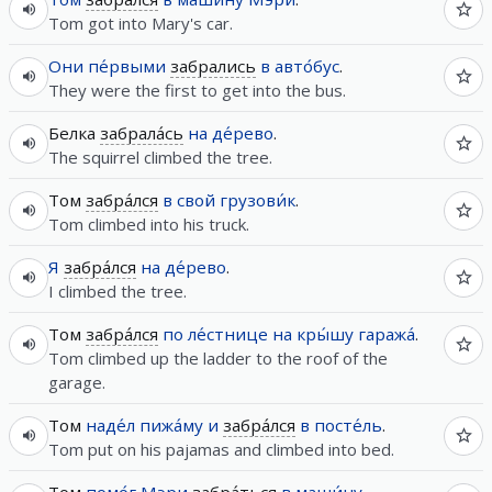
Tom got into Mary's car.
Они
пе́рвыми
забрались
в
авто́бус
.
They were the first to get into the bus.
Белка
забрала́сь
на
де́рево
.
The squirrel climbed the tree.
Том
забра́лся
в
свой
грузови́к
.
Tom climbed into his truck.
Я
забра́лся
на
де́рево
.
I climbed the tree.
Том
забра́лся
по
ле́стнице
на
кры́шу
гаража́
.
Tom climbed up the ladder to the roof of the
garage.
Том
наде́л
пижа́му
и
забра́лся
в
посте́ль
.
Tom put on his pajamas and climbed into bed.
Том
помо́г
Мэри
забра́ться
в
маши́ну
.