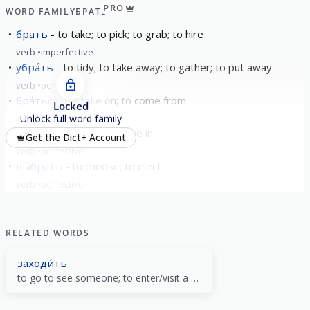
PRO
WORD FAMILY
БРАТЬ
брать
to take; to pick; to grab; to hire
verb
imperfective
убра́ть
to tidy; to take away; to gather; to put away
verb
perfective
бра́ться
to take on; to come from
Locked
verb
imperfective
Unlock full word family
вобра́ть
absorb; to take in
Get the Dict+ Account
verb
perfective
вы́брать
to choose; to elect
verb
perfective
show all
RELATED WORDS
заходи́ть
to go to see someone; to enter/visit a website; to set (sun); to go in; sun sets