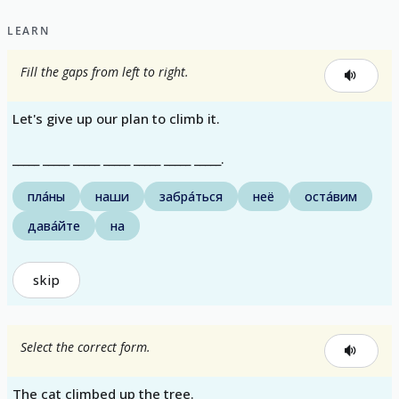
LEARN
Fill the gaps from left to right.
Let's give up our plan to climb it.
_____ _____ _____ _____ _____ _____ _____.
пла́ны
наши
забра́ться
неё
оста́вим
дава́йте
на
skip
Select the correct form.
The cat climbed up the tree.