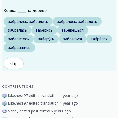
Ко́шка _____ на де́рево.
забра́лись, забрали́сь
забра́лось, забрало́сь
забрала́сь
забери́сь
заберёшься
заберётесь
заберу́сь
забра́ться
забра́лся
забра́вшись
skip
CONTRIBUTIONS
luke.hess97 edited translation 1 year ago.
luke.hess97 edited translation 1 year ago.
Sandy edited past forms 5 years ago.