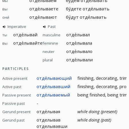
отде́лываем
бу́дем отде́лывать
мы
отде́лываете
бу́дете отде́лывать
вы
отде́лывают
бу́дут отде́лывать
они́
Imperative
Past
отде́лывай
отде́лывал
ты
masculine
отде́лывайте
отде́лывала
вы
feminine
отде́лывало
neuter
отде́лывали
plural
PARTICIPLES
отде́лывающий
finishing, decorating, tri
Active present
отде́лывавший
finishing, decorating, pro
Active past
отде́лываемый
being finished, being tri
Passive present
-
Passive past
отде́лывая
while doing (present)
Gerund present
отделывав
while doing (past)
Gerund past
отделывавши