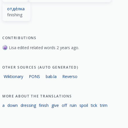
отде́лка
finishing
CONTRIBUTIONS
Lisa edited related words 2 years ago.
OTHER SOURCES (AUTO GENERATED)
Wiktionary
PONS
bab.la
Reverso
MORE ABOUT THE TRANSLATIONS
a
down
dressing
finish
give
off
ruin
spoil
tick
trim