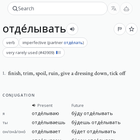
отде́лывать
verb
imperfective
(
partner
отде́лать
)
very rarely used
(#
43909
)
finish
,
trim, spoil, ruin, give a dressing down, tick off
1
.
CONJUGATION
Present
Future
отде́лываю
бу́ду отде́лывать
я
отде́лываешь
бу́дешь отде́лывать
ты
отде́лывает
бу́дет отде́лывать
он/она́/оно́