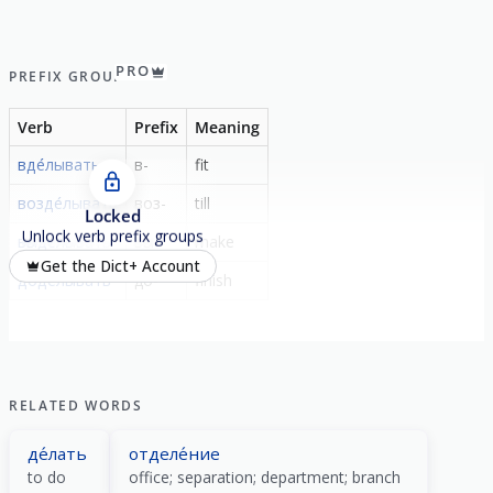
PRO
PREFIX GROUP
Verb
Prefix
Meaning
вде́лывать
в-
fit
возде́лывать
воз-
till
Locked
Unlock verb prefix groups
выде́лывать
вы-
make
Get the Dict+ Account
доде́лывать
до-
finish
RELATED WORDS
де́лать
отделе́ние
to do
office; separation; department; branch