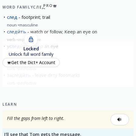
PRO
WORD FAMILY
СЛЕД
след
footprint; trail
noun
masculine
следи́ть
watch or follow; Keep an eye on
verb
imperfective
уследи́ть
keep an eye
Locked
verb
perfective
Unlock full word family
вы́следить
trace
Get the Dict+ Account
verb
perfective
заследи́ть
leave dirty footmarks
verb
perfective
show all
LEARN
Fill the gaps from left to right.
I'll see that Tom gets the message.