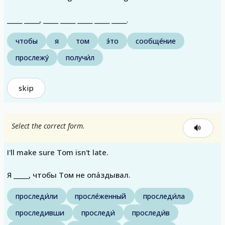
_____ _____, _____ _____ _____ _____ _____.
чтобы
я
том
э́то
сообще́ние
прослежу́
получи́л
skip
Select the correct form.
I'll make sure Tom isn't late.
Я _____, чтобы Том не опа́здывал.
проследи́ли
просле́женный
проследи́ла
проследивши
проследи́
проследи́в