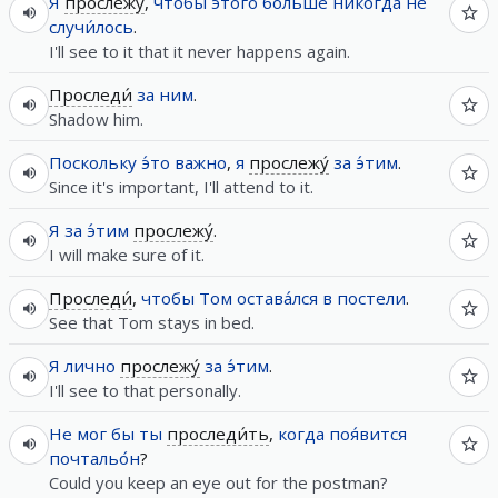
Я
прослежу́
,
чтобы
э́того
больше
никогда
не
случи́лось
.
I'll see to it that it never happens again.
Проследи́
за
ним
.
Shadow him.
Поскольку
э́то
важно
,
я
прослежу́
за
э́тим
.
Since it's important, I'll attend to it.
Я
за
э́тим
прослежу́
.
I will make sure of it.
Проследи́
,
чтобы
Том
остава́лся
в
постели
.
See that Tom stays in bed.
Я
лично
прослежу́
за
э́тим
.
I'll see to that personally.
Не
мог
бы
ты
проследи́ть
,
когда
поя́вится
почтальо́н
?
Could you keep an eye out for the postman?