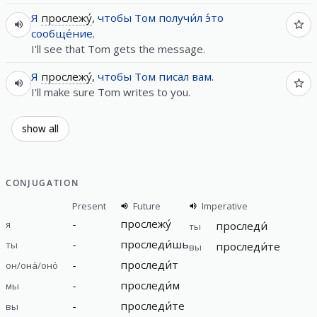
Я
прослежу́
,
чтобы
Том
получи́л
э́то
сообще́ние
.
I'll see that Tom gets the message.
Я
прослежу́
,
чтобы
Том
писал
вам
.
I'll make sure Tom writes to you.
show all
CONJUGATION
Present
Future
Imperative
-
прослежу́
я
проследи́
ты
-
проследи́шь
ты
проследи́те
вы
-
проследи́т
он/она́/оно́
-
проследи́м
мы
-
проследи́те
вы