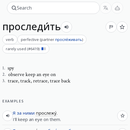
проследи́ть
verb
perfective
(
partner
просле́живать
)
rarely used
(#
6419
)
spy
1
.
observe keep an eye on
2
.
trace
,
track, retrace, trace back
3
.
EXAMPLES
Я
за
ними
прослежу́
.
I'll keep an eye on them.