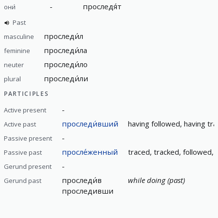
-
проследя́т
они́
Past
проследи́л
masculine
проследи́ла
feminine
проследи́ло
neuter
проследи́ли
plural
PARTICIPLES
-
Active present
проследи́вший
having followed, having tr
Active past
-
Passive present
просле́женный
traced, tracked, followed,
Passive past
-
Gerund present
проследи́в
while doing (past)
Gerund past
проследивши