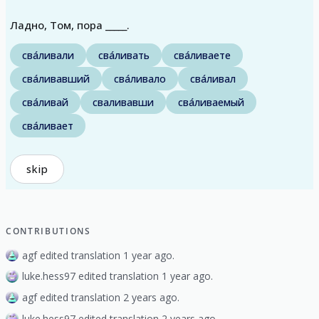
Ладно, Том, пора _____.
сва́ливали
сва́ливать
сва́ливаете
сва́ливавший
сва́ливало
сва́ливал
сва́ливай
сваливавши
сва́ливаемый
сва́ливает
skip
CONTRIBUTIONS
agf edited translation 1 year ago.
luke.hess97 edited translation 1 year ago.
agf edited translation 2 years ago.
luke.hess97 edited translation 2 years ago.