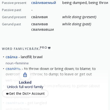
сва́ливаемый
being dumped, being thrown
Passive present
-
Passive past
сва́ливая
while doing (present)
Gerund present
сваливав
while doing (past)
Gerund past
сваливавши
PRO
WORD FAMILY
СВА́ЛКА
сва́лка
landfill; brawl
noun
feminine
свали́ть
to throw down or bring down; to blame; to
overcome/overthrow; to dump; to leave or get out
verb
perfective
Locked
свали́ться
fall down from (reflexive); to gather (about
Unlock full word family
dogs); to fall ill; to dump
Get the Dict+ Account
verb
perfective
сваля́ться
get tangled
verb
perfective