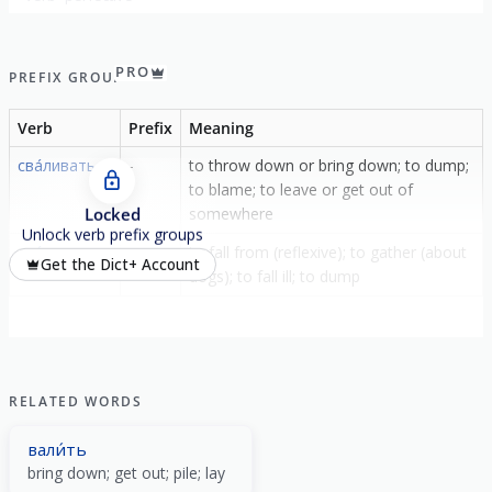
PRO
PREFIX GROUP
Verb
Prefix
Meaning
сва́ливать
-
to throw down or bring down; to dump;
to blame; to leave or get out of
Locked
somewhere
Unlock verb prefix groups
сва́ливаться
-
to fall from (reflexive); to gather (about
Get the Dict+ Account
dogs); to fall ill; to dump
RELATED WORDS
вали́ть
bring down; get out; pile; lay