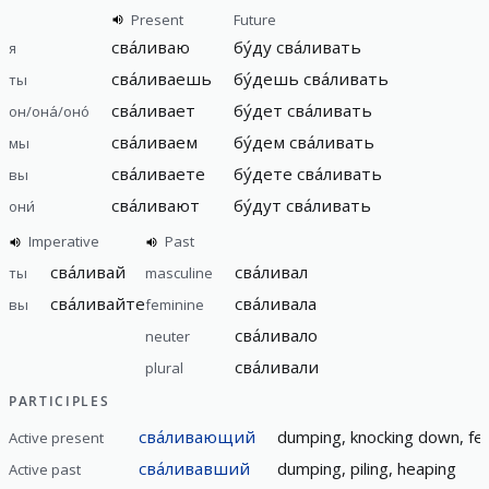
Present
Future
сва́ливаю
бу́ду
сва́ливать
я
сва́ливаешь
бу́дешь
сва́ливать
ты
сва́ливает
бу́дет
сва́ливать
он/она́/оно́
сва́ливаем
бу́дем
сва́ливать
мы
сва́ливаете
бу́дете
сва́ливать
вы
сва́ливают
бу́дут
сва́ливать
они́
Imperative
Past
сва́ливай
сва́ливал
ты
masculine
сва́ливайте
сва́ливала
вы
feminine
сва́ливало
neuter
сва́ливали
plural
PARTICIPLES
сва́ливающий
dumping, knocking down, fel
Active present
сва́ливавший
dumping, piling, heaping
Active past