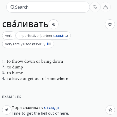
сва́ливать
verb
imperfective
(
partner
свали́ть
)
very rarely used
(#
15056
)
to throw down or bring down
1
.
to dump
2
.
to blame
3
.
to leave or get out of somewhere
4
.
EXAMPLES
Пора
сва́ливать
отсюда
.
Time to get the hell out of here.