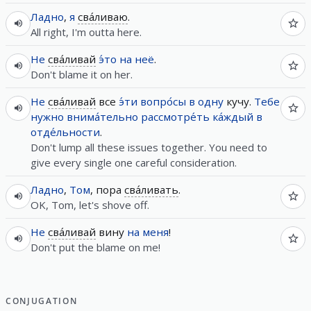
Ладно
,
я
сва́ливаю
.
All right, I'm outta here.
Не
сва́ливай
э́то
на
неё
.
Don't blame it on her.
Не
сва́ливай
все
э́ти
вопро́сы
в
одну
кучу.
Тебе
нужно
внима́тельно
рассмотре́ть
ка́ждый
в
отде́льности
.
Don't lump all these issues together. You need to
give every single one careful consideration.
Ладно
,
Том
, пора
сва́ливать
.
OK, Tom, let's shove off.
Не
сва́ливай
вину
на
меня
!
Don't put the blame on me!
CONJUGATION