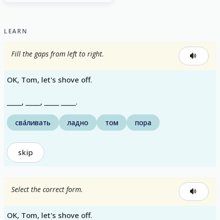
LEARN
Fill the gaps from left to right.
OK, Tom, let's shove off.
_____, _____, _____ _____.
сва́ливать
ладно
том
пора
skip
Select the correct form.
OK, Tom, let's shove off.