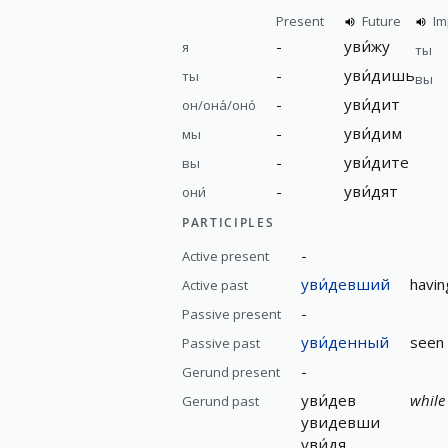
Present
Future
Im
-
уви́жу
я
ты
-
уви́дишь
ты
вы
-
уви́дит
он/она́/оно́
-
уви́дим
мы
-
уви́дите
вы
-
уви́дят
они́
PARTICIPLES
-
Active present
уви́девший
havin
Active past
-
Passive present
уви́денный
seen
Passive past
-
Gerund present
уви́дев
while
Gerund past
увидевши
уви́дя