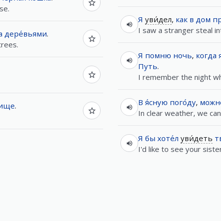
se.
Я
уви́дел
,
как
в
дом
пр
I saw a stranger steal in
а
дере́вьями
.
trees.
Я
помню
ночь
,
когда
Путь
.
I remember the night wh
В
я́сную
пого́ду
,
можн
лище
.
In clear weather, we can
Я
бы
хоте́л
уви́деть
т
I'd like to see your sister