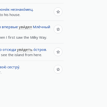
они́к
незнако́мец
.
to his house.
я
впервые
уви́дел
Мле́чный
en I first saw the Milky Way.
о
отсюда
уви́деть
о́стров
.
 see the island from here.
вою́
сестру́
.
.