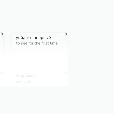
уви́деть впервые́
to see for the first time
уви́димся!
see you!
уви́деть свою́ оши́бку
to realize one’s mistake