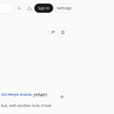
Settings
Sign In
,
взглянув
иначе
,
уви́дел
 but, with another look, it had