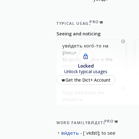
PRO
TYPICAL USAGE
Seeing and noticing
уви́деть кого́-то на
у́лице
to spot someone in the
Locked
street
Unlock typical usages
Meeting and plans
Get the Dict+ Account
бу́ду рад/ра́да вас
уви́деть
I’ll be glad to see you
Witnessing and realizing
PRO
WORD FAMILY
ВИ́ДЕТЬ
уви́деть, что...
ви́деть
[ˈvʲidʲɪtʲ]; to see
to see that...