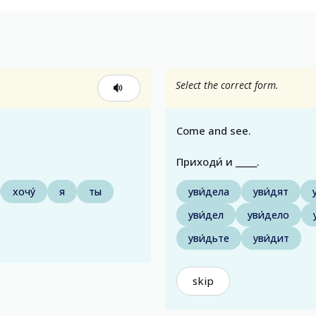
Select the correct form.
Come and see.
Приходи́ и _____.
хочу́
я
ты
уви́дела
уви́дят
уви́дел
уви́дело
уви́дьте
уви́дит
skip