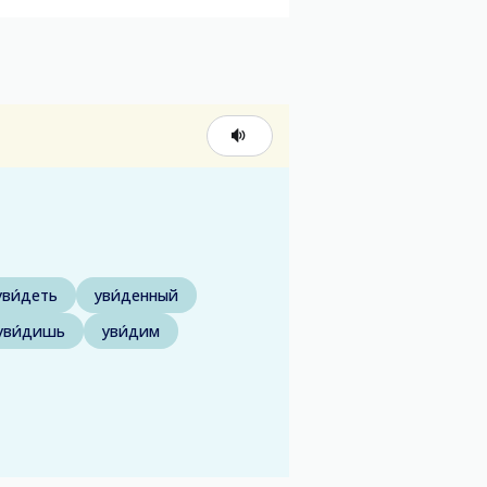
уви́деть
уви́денный
уви́дишь
уви́дим