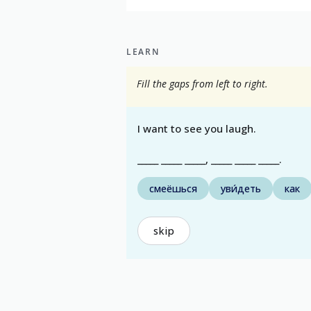
LEARN
Fill the gaps from left to right.
I want to see you laugh.
_____ _____ _____, _____ _____ _____.
смеёшься
уви́деть
как
skip