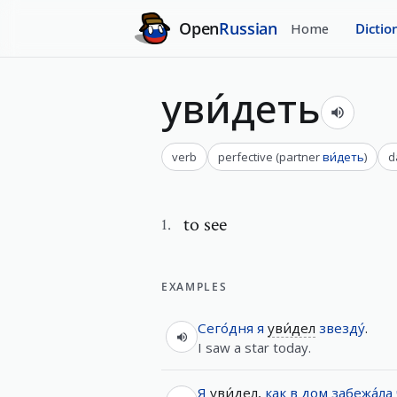
Open
Russian
Home
Dictio
уви́деть
verb
perfective
(
partner
ви́деть
)
d
to see
1
.
EXAMPLES
Сего́дня
я
уви́дел
звезду́
.
I saw a star today.
Я
уви́дел
,
как
в
дом
забежа́ла