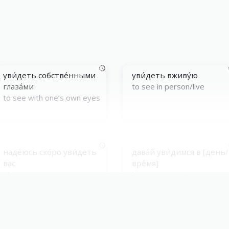
уви́деть собстве́нными
уви́деть вживу́ю
глаза́ми
to see in person/live
to see with one’s own eyes
наде́юсь ско́ро уви́деть
дава́й уви́димся в [день/
вас
вре́мя]
I hope to see you soon
let’s meet on [day/time]
уви́деть, как...
как то́лько уви́дел, ...
to see how...
as soon as (he) saw...