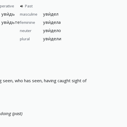
perative
Past
уви́дь
уви́дел
masculine
уви́дьте
уви́дела
feminine
уви́дело
neuter
уви́дели
plural
g seen, who has seen, having caught sight of
 doing (past)