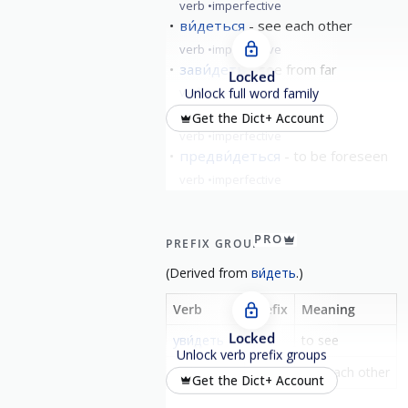
verb
imperfective
ви́деться
see each other
verb
imperfective
зави́деть
see from far
Locked
verb
perfective
Unlock full word family
предви́деть
foresee
Get the Dict+ Account
verb
imperfective
предви́деться
to be foreseen
verb
imperfective
PRO
PREFIX GROUP
(
Derived from
ви́деть
.)
Verb
Prefix
Meaning
Locked
уви́деть
у-
to see
Unlock verb prefix groups
уви́деться
у-
see each other
Get the Dict+ Account