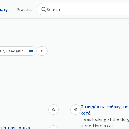
nary
Practice
aily used
(#
143
)
B1
Я
гляде́л
на
соба́ку
,
но
кота́
.
I was looking at the dog,
turned into a cat.
чёрная
ко́шка
.