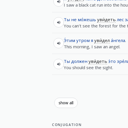
I saw a black cat run into the hou
Ты
не
мо́жешь
уви́деть
лес
з
You can't see the forest for the 
Э́тим
утром
я
уви́дел
а́нгела
.
This morning, I saw an angel.
Ты
должен
уви́деть
э́то
зре́
You should see the sight.
show all
CONJUGATION