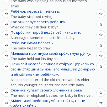
The baby was sleeping soundly in his mother's
arms.
Ребёнок
переста́л
пла́кать
.
The baby stopped crying.
Как
они
зову́т
своего́
ребёнка
?
What do they call their baby?
Подро́стки
порой
веду́т
себя
как
дети
.
A teenager sometimes acts like a baby.
Ребёнок
начал
по́лзать
.
The baby began to crawl.
Малышка
протяну́ла
свою́
кро́хотную
ру́чку
.
The baby held out his tiny hand.
Пожило́й
челове́к
вошёл
в
ста́рую
це́рковь
со
свои́м
ста́ршим
сы́ном
,
его
мла́дшей
до́черью
и
её
ма́леньким
ребёнком
.
An old man entered the old church with his elder
son, his younger daughter and her little baby.
Слони́ха
купа́ет
своего́
слонёнка
в
реке́
.
The mother elephant bathes her baby in the river.
Ма́ленький
ребёнок
уме́ет
стоя́ть
,
но
не
уме́ет
ходи́ть
.