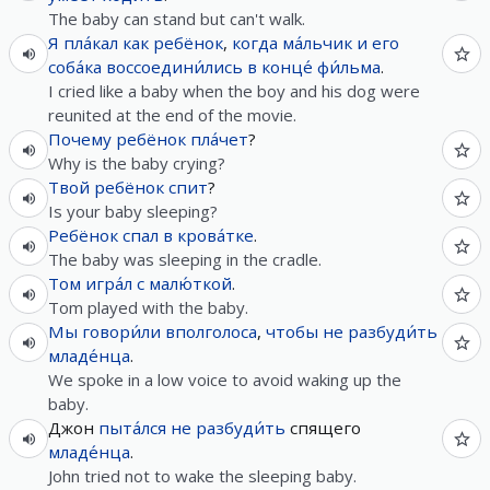
The baby can stand but can't walk.
Я
пла́кал
как
ребёнок
,
когда
ма́льчик
и
его
соба́ка
воссоедини́лись
в конце́
фи́льма
.
I cried like a baby when the boy and his dog were
reunited at the end of the movie.
Почему
ребёнок
пла́чет
?
Why is the baby crying?
Твой
ребёнок
спит
?
Is your baby sleeping?
Ребёнок
спал
в
крова́тке
.
The baby was sleeping in the cradle.
Том
игра́л
с
малю́ткой
.
Tom played with the baby.
Мы
говори́ли
вполголоса
,
чтобы
не
разбуди́ть
младе́нца
.
We spoke in a low voice to avoid waking up the
baby.
Джон
пыта́лся
не
разбуди́ть
спящего
младе́нца
.
John tried not to wake the sleeping baby.