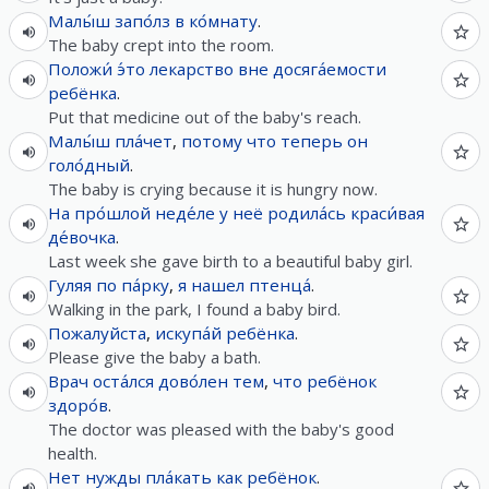
Малы́ш
запо́лз
в
ко́мнату
.
The baby crept into the room.
Положи́
э́то
лекарство
вне
досяга́емости
ребёнка
.
Put that medicine out of the baby's reach.
Малы́ш
пла́чет
,
потому что
теперь
он
голо́дный
.
The baby is crying because it is hungry now.
На
про́шлой
неде́ле
у
неё
родила́сь
краси́вая
де́вочка
.
Last week she gave birth to a beautiful baby girl.
Гуляя
по
па́рку
,
я
нашел
птенца́
.
Walking in the park, I found a baby bird.
Пожалуйста
,
искупа́й
ребёнка
.
Please give the baby a bath.
Врач
оста́лся
дово́лен
тем
,
что
ребёнок
здоро́в
.
The doctor was pleased with the baby's good
health.
Нет
нужды
пла́кать
как
ребёнок
.