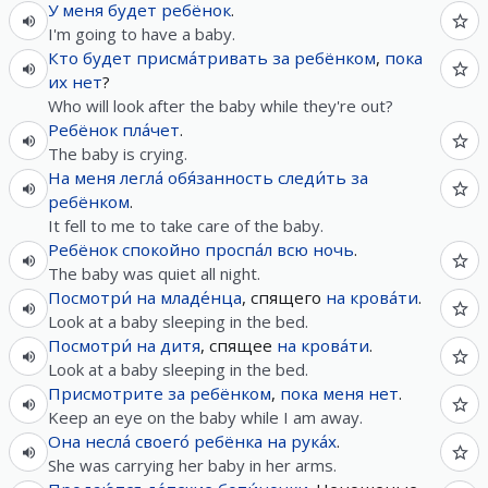
У
меня
будет
ребёнок
.
I'm going to have a baby.
Кто
будет
присма́тривать
за
ребёнком
,
пока
их
нет
?
Who will look after the baby while they're out?
Ребёнок
пла́чет
.
The baby is crying.
На
меня
легла́
обя́занность
следи́ть
за
ребёнком
.
It fell to me to take care of the baby.
Ребёнок
спокойно
проспа́л
всю
ночь
.
The baby was quiet all night.
Посмотри́
на
младе́нца
, спящего
на
крова́ти
.
Look at a baby sleeping in the bed.
Посмотри́
на
дитя
, спящее
на
крова́ти
.
Look at a baby sleeping in the bed.
Присмотрите
за
ребёнком
,
пока
меня
нет
.
Keep an eye on the baby while I am away.
Она
несла́
своего́
ребёнка
на
рука́х
.
She was carrying her baby in her arms.