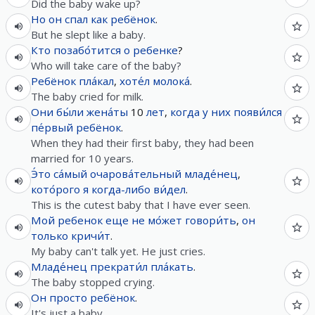
Did the baby wake up?
Но
он
спал
как
ребёнок
.
But he slept like a baby.
Кто
позабо́тится
о
ребенке
?
Who will take care of the baby?
Ребёнок
пла́кал
,
хоте́л
молока́
.
The baby cried for milk.
Они
бы́ли
жена́ты
10
лет
,
когда
у
них
появи́лся
пе́рвый
ребёнок
.
When they had their first baby, they had been
married for 10 years.
Э́то
са́мый
очарова́тельный
младе́нец
,
кото́рого
я
когда-либо
ви́дел
.
This is the cutest baby that I have ever seen.
Мой
ребенок
еще
не
мо́жет
говори́ть
,
он
только
кричи́т
.
My baby can't talk yet. He just cries.
Младе́нец
прекрати́л
пла́кать
.
The baby stopped crying.
Он
просто
ребёнок
.
It's just a baby.