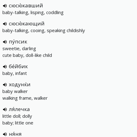
сюсю́кавший
baby-talking, lisping, coddling
сюсю́кающий
baby-talking, cooing, speaking childishly
пу́псик
sweetie, darling
cute baby, doll-like child
бе́йбик
baby, infant
ходунќи
baby walker
walking frame, walker
ля́лечка
little doll; dolly
baby; little one
ня́ня