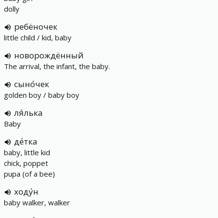
dolly
ребёночек
little child / kid, baby
новорождённый
The arrival, the infant, the baby.
сыно́чек
golden boy / baby boy
ля́лька
Baby
де́тка
baby, little kid
chick, poppet
pupa (of a bee)
ходу́н
baby walker, walker