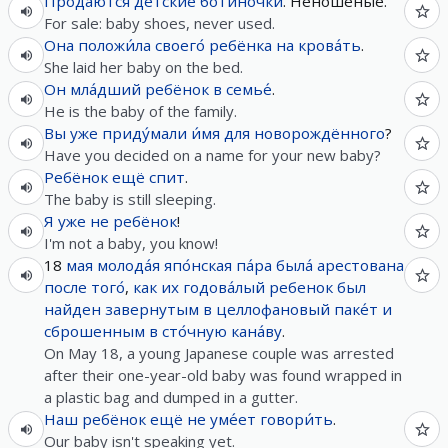
Продаю́тся
де́тские
боти́ночки
. Неношеные.
For sale: baby shoes, never used.
Она
положи́ла
своего́
ребёнка
на
крова́ть
.
She laid her baby on the bed.
Он
мла́дший
ребёнок
в
семье́
.
He is the baby of the family.
Вы
уже
приду́мали
и́мя
для
новорождённого
?
Have you decided on a name for your new baby?
Ребёнок
ещё
спит
.
The baby is still sleeping.
Я
уже
не
ребёнок
!
I'm not a baby, you know!
18
мая
молода́я
япо́нская
па́ра
была́
арестована
после
того́
,
как
их
годова́лый
ребенок
был
найден
завернутым
в
целлофановый
паке́т
и
сброшенным
в
сто́чную
кана́ву
.
On May 18, a young Japanese couple was arrested
after their one-year-old baby was found wrapped in
a plastic bag and dumped in a gutter.
Наш
ребёнок
ещё
не
уме́ет
говори́ть
.
Our baby isn't speaking yet.