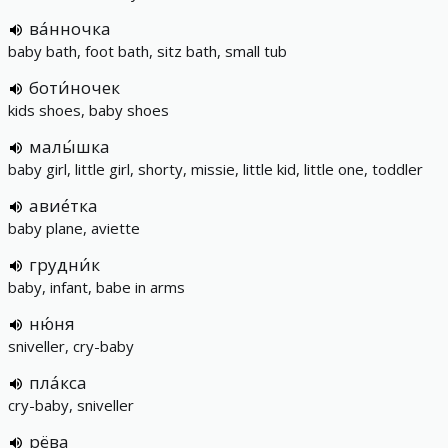
ва́нночка
baby bath, foot bath, sitz bath, small tub
боти́ночек
kids shoes, baby shoes
малы́шка
baby girl, little girl, shorty, missie, little kid, little one, toddler
авие́тка
baby plane, aviette
грудни́к
baby, infant, babe in arms
ню́ня
sniveller, cry-baby
пла́кса
cry-baby, sniveller
рёва