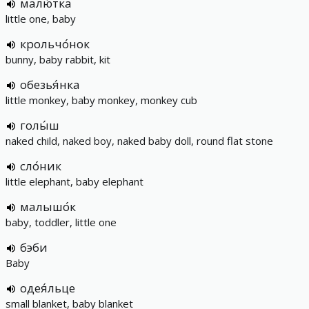
малю́тка
little one, baby
крольчо́нок
bunny, baby rabbit, kit
обезья́нка
little monkey, baby monkey, monkey cub
голы́ш
naked child, naked boy, naked baby doll, round flat stone
сло́ник
little elephant, baby elephant
малышо́к
baby, toddler, little one
бэби
Baby
одея́льце
small blanket, baby blanket