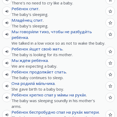
There's no need to cry like a baby.
Ребёнок
спит
.
The baby's sleeping.
Младе́нец
спит
.
The baby's sleeping.
Мы
говори́ли
тихо
,
чтобы
не
разбуди́ть
ребёнка
.
We talked in a low voice so as not to wake the baby.
Ребенок
и́щет
свою́
мать
.
The baby is looking for its mother.
Мы
ждём
ребёнка
.
We are expecting a baby.
Ребёнок
продолжа́ет
спать
.
The baby continues to sleep.
Она
родила́
ма́льчика
.
She gave birth to a baby boy.
Ребёнок
крепко
спал
у
ма́мы
на
рука́х
.
The baby was sleeping soundly in his mother's
arms.
Ребёнок
беспробудно
спал
на
рука́х
матери
.