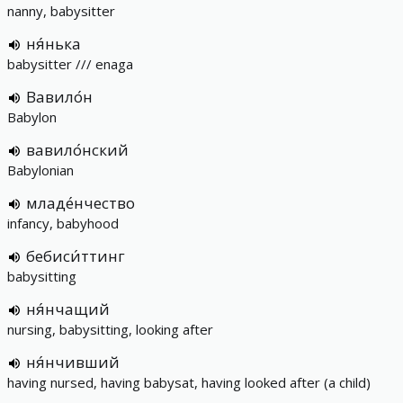
nanny, babysitter
ня́нька
babysitter /// enaga
Вавило́н
Babylon
вавило́нский
Babylonian
младе́нчество
infancy, babyhood
бебиси́ттинг
babysitting
ня́нчащий
nursing, babysitting, looking after
ня́нчивший
having nursed, having babysat, having looked after (a child)