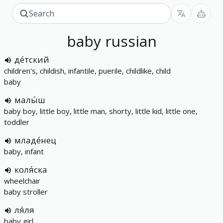
baby
russian
де́тский
children's, childish, infantile, puerile, childlike, child
baby
малы́ш
baby boy, little boy, little man, shorty, little kid, little one,
toddler
младе́нец
baby, infant
коля́ска
wheelchair
baby stroller
ля́ля
baby girl