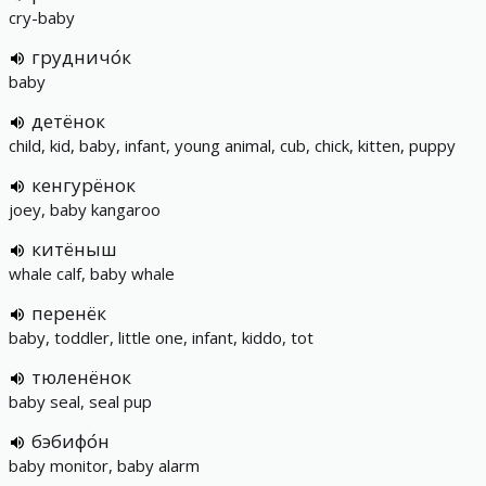
cry-baby
грудничо́к
baby
детёнок
child, kid, baby, infant, young animal, cub, chick, kitten, puppy
кенгурёнок
joey, baby kangaroo
китёныш
whale calf, baby whale
перенёк
baby, toddler, little one, infant, kiddo, tot
тюленёнок
baby seal, seal pup
бэбифо́н
baby monitor, baby alarm