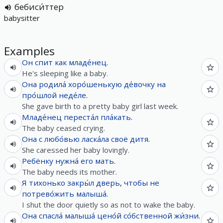
бебиси́ттер
babysitter
Examples
Он
спит
как
младе́нец
.
He's sleeping like a baby.
Она
родила́
хоро́шенькую
де́вочку
на
про́шлой
неде́ле
.
She gave birth to a pretty baby girl last week.
Младе́нец
переста́л
пла́кать
.
The baby ceased crying.
Она
с
любо́вью
ласка́ла
своё
дитя
.
She caressed her baby lovingly.
Ребёнку
нужна́
его
мать
.
The baby needs its mother.
Я
тихонько
закры́л
дверь
,
чтобы
не
потрево́жить
малыша́
.
I shut the door quietly so as not to wake the baby.
Она
спасла́
малыша́
цено́й
со́бственной
жи́зни
.