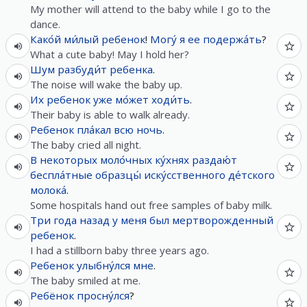
My mother will attend to the baby while I go to the
dance.
Како́й
ми́лый
ребенок
!
Могу́
я
ее
подержа́ть
?
What a cute baby! May I hold her?
Шум
разбуди́т
ребенка
.
The noise will wake the baby up.
Их
ребенок
уже
мо́жет
ходи́ть
.
Their baby is able to walk already.
Ребенок
пла́кал
всю
ночь
.
The baby cried all night.
В
некоторых
моло́чных
ку́хнях
раздаю́т
беспла́тные
образцы́
иску́сственного
де́тского
молока́
.
Some hospitals hand out free samples of baby milk.
Три
года
назад
у
меня
был
мертворожденный
ребенок
.
I had a stillborn baby three years ago.
Ребенок
улыбну́лся
мне
.
The baby smiled at me.
Ребёнок
просну́лся
?