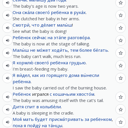
The baby's age is now two years.
Она
сжа́ла
своего́
ребёнка
в
рука́х
.
She clutched her baby in her arms.
Смотри́
,
что
де́лает
малы́ш
!
See what the baby is doing!
Ребёнок
сейчас
на
эта́пе
разгово́ра
.
The baby is now at the stage of talking.
Малы́ш
не
мо́жет
ходи́ть
,
тем более
бе́гать
.
The baby can't walk, much less run.
Я
кормлю́
своего́
ребёнка
грудью
.
I'm breast-feeding my baby.
Я
ви́дел
,
как
из
горящего
дома
вы́несли
ребёнка
.
I saw the baby carried out of the burning house.
Ребёнок
игрался
с
кошачьим
хвосто́м
.
The baby was amusing itself with the cat's tail.
Дитя
спит
в
колыбе́ли
.
A baby is sleeping in the cradle.
Моя́
мать
будет
присма́тривать
за
ребёнком
,
пока
я
пойду́
на
та́нцы
.