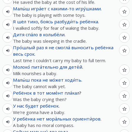
He saved the baby at the cost of his life.
Малы́ш
игра́ет
с
какими-то
игру́шками
.
The baby is playing with some toys.
Я
шёл
тихо
,
боясь
разбуди́ть
ребёнка
.
I walked softly for fear of waking the baby.
Дитя
спа́ло
в
колыбе́ли
.
The baby was sleeping in the cradle.
Про́шлый
раз
я
не
смогла́
выносить
ребёнка
весь
срок
.
Last time I couldn't carry my baby to full term.
Молоко́
пита́тельно
для
дете́й
.
Milk nourishes a baby.
Малы́ш
пока
не
мо́жет
ходи́ть
.
The baby cannot walk yet.
Ребёнок
в
тот
моме́нт
пла́кал
?
Was the baby crying then?
У
нас
будет
ребёнок
.
We're gonna have a baby.
У
ребёнка
нет
мора́льных
ориенти́ров
.
A baby has no moral compass.
Сейчас
малышу́
два
года
.