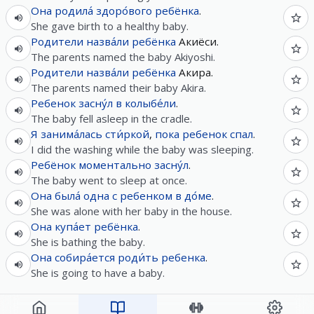
Она
родила́
здоро́вого
ребёнка
.
She gave birth to a healthy baby.
Родители
назва́ли
ребёнка
Акиёси.
The parents named the baby Akiyoshi.
Родители
назва́ли
ребёнка
Акира.
The parents named their baby Akira.
Ребенок
засну́л
в
колыбе́ли
.
The baby fell asleep in the cradle.
Я
занима́лась
сти́ркой
,
пока
ребенок
спал
.
I did the washing while the baby was sleeping.
Ребёнок
моментально
засну́л
.
The baby went to sleep at once.
Она
была́
одна
с
ребенком
в
до́ме
.
She was alone with her baby in the house.
Она
купа́ет
ребёнка
.
She is bathing the baby.
Она
собира́ется
роди́ть
ребенка
.
She is going to have a baby.