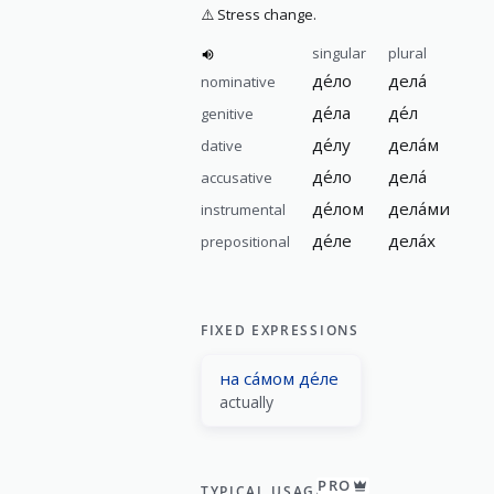
⚠️
Stress change.
singular
plural
де́ло
дела́
nominative
де́ла
де́л
genitive
де́лу
дела́м
dative
де́ло
дела́
accusative
де́лом
дела́ми
instrumental
де́ле
дела́х
prepositional
FIXED EXPRESSIONS
на са́мом де́ле
actually
PRO
TYPICAL USAGE