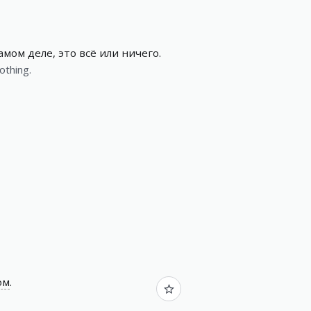
амом деле, это всё или ничего.
nothing.
ом
.