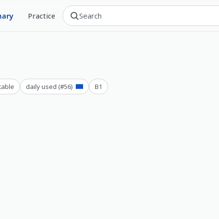
nary
Practice
table
daily used
(#
56
)
B1