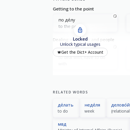
Getting to the point
по де́лу
to the point
Locked
Dealing with work and people
Unlock typical usages
име́ть де́ло с кем/чем
Get the Dict+ Account
to deal with; have to do
with
Progress and results
де́ло пошло́
RELATED WORDS
things started moving
де́лать
неде́ля
делово́й
to do
week
(relationa
мвд