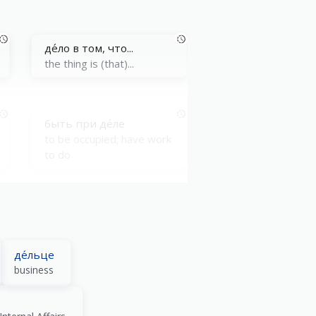
де́ло в том, что...
the thing is (that)...
быть при де́ле
to be occupied; have work
to do
де́ло в шля́пе
it’s in the bag
де́льце
business