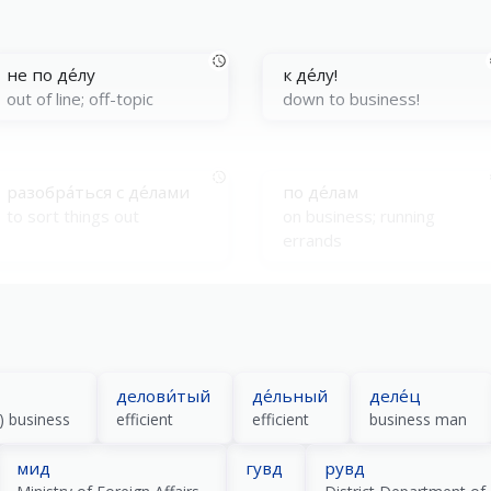
не по де́лу
к де́лу!
out of line; off-topic
down to business!
разобра́ться с де́лами
по де́лам
to sort things out
on business; running
errands
де́ло идёт к концу́
де́ло за мали́м
it’s coming to an end
only one small step left
делови́тый
де́льный
деле́ц
l) business
efficient
efficient
business man
мид
гувд
рувд