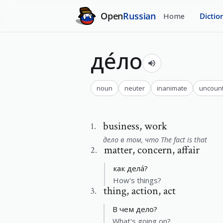
Open
Russian
Home
Dictio
де́ло
noun
neuter
inanimate
uncoun
business
,
work
1
.
дело в том, что The fact is that
matter
,
concern, affair
2
.
как дела́?
How's things?
thing
,
action, act
3
.
В чем дело?
What's going on?