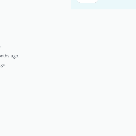
.
o.
onths ago.
ago.
)