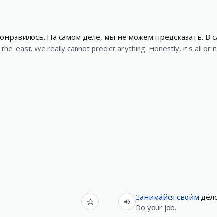
понравилось. На самом деле, мы не можем предсказать. В с
in the least. We really cannot predict anything. Honestly, it's all or 
Занима́йся
свои́м
де́л
Do your job.