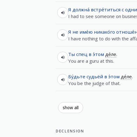
Я
должна́
встре́титься
с
одн
I had to see someone on busine
Я
не
име́ю
никако́го
отноше́
I have nothing to do with the affa
Ты
спец
в
э́том
де́ле
.
You are a guru at this.
Бу́дьте
судьёй
в
э́том
де́ле
.
You be the judge of that.
show all
DECLENSION