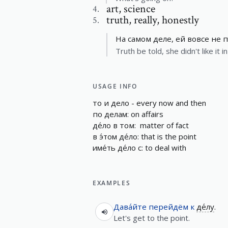
art
,
science
4
.
truth
,
really, honestly
5
.
На самом деле, ей вовсе не 
Truth be told, she didn't like it 
USAGE INFO
то
и
дело
-
e
v
e
r
y
n
o
w
a
n
d
t
h
e
n
по
делам
:
o
n
a
f
a
i
r
s
де́ло
в
том
:
m
a
t
t
e
r
o
f
f
a
c
t
в
э́том
де́ло
:
t
h
a
t
i
s
t
h
e
p
o
i
n
t
име́ть
де́ло
с
:
t
o
d
e
a
l
w
i
t
h
EXAMPLES
Дава́йте
перейдём
к
де́лу
.
Let's get to the point.