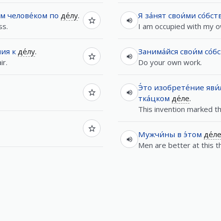
им
челове́ком
по
де́лу
.
Я
за́нят
свои́ми
со́бс
ss.
I am occupied with my ow
ния
к
де́лу
.
Занима́йся
свои́м
со́
ir.
Do your own work.
Э́то
изобрете́ние
яви
тка́цком
де́ле
.
This invention marked t
Мужчи́ны
в
э́том
де́л
Men are better at this 