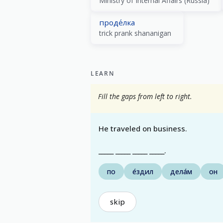
Ministry of Internal Affairs (Russia)
проде́лка
trick prank shananigan
LEARN
Fill the gaps from left to right.
He traveled on business.
_____ _____ _____ _____.
по
е́здил
дела́м
он
skip