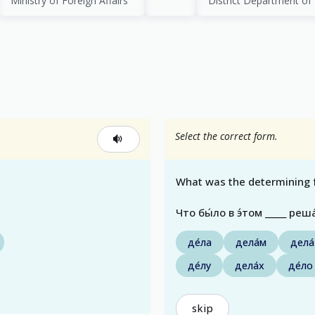
Ministry of Foreign Affairs
District Department of I
Select the correct form.
What was the determining f
Что бы́ло в э́том _____ р
де́ла
дела́м
дела́
де́лу
дела́х
де́ло
skip