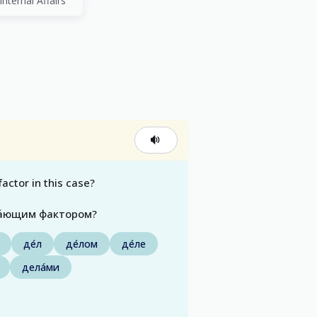
nternal Affairs
actor in this case?
еша́ющим фактором?
де́л
де́лом
де́ле
дела́ми