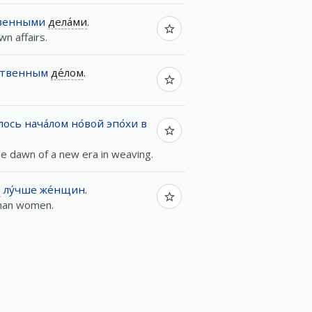
твенными
дела́ми
.
n affairs.
бственным
де́лом
.
́лось
нача́лом
но́вой
эпо́хи
в
he dawn of a new era in weaving.
е
лу́чше
же́нщин
.
than women.