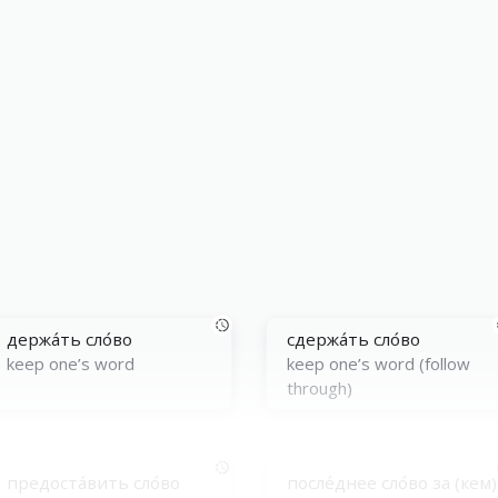
держа́ть сло́во
сдержа́ть сло́во
keep one’s word
keep one’s word (follow
through)
предоста́вить сло́во
после́днее сло́во за (кем)