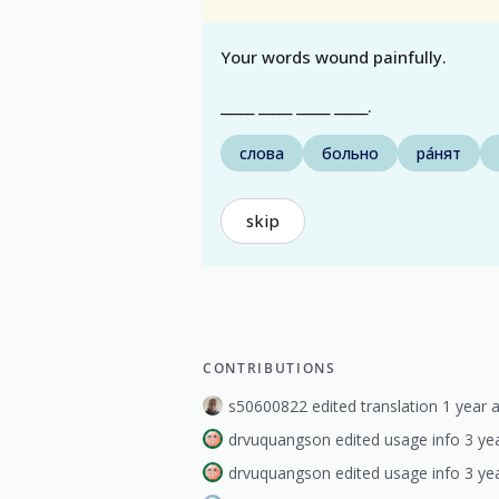
Your words wound painfully.
_____ _____ _____ _____.
слова
больно
ра́нят
skip
CONTRIBUTIONS
s50600822 edited translation 1 year 
drvuquangson edited usage info 3 ye
drvuquangson edited usage info 3 ye