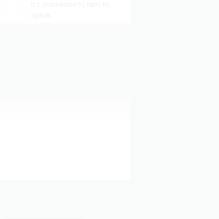
it’s (someone’s) turn to
speak
подбира́ть слова́
choose one’s words
(carefully)