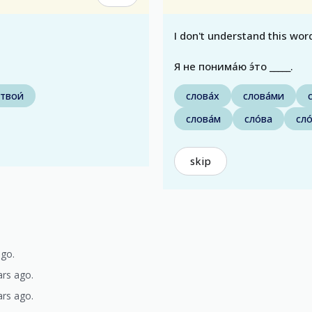
I don't understand this wor
Я не понима́ю э́то _____.
твои́
слова́х
слова́ми
слова́м
сло́ва
сло
skip
ago.
ars ago.
ars ago.