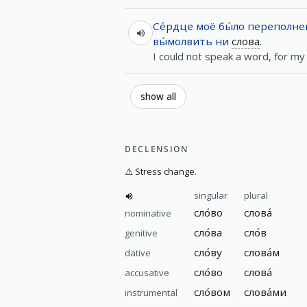
Се́рдце
моё
бы́ло
переполне
вы́молвить
ни
слова
.
I could not speak a word, for my 
show all
DECLENSION
⚠️
Stress change.
singular
plural
сло́во
слова́
nominative
сло́ва
сло́в
genitive
сло́ву
слова́м
dative
сло́во
слова́
accusative
сло́вом
слова́ми
instrumental