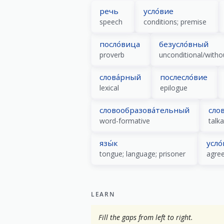
речь
усло́вие
speech
conditions; premise
посло́вица
безусло́вный
proverb
unconditional/witho
слова́рный
послесло́вие
lexical
epilogue
словообразова́тельный
сло
word-formative
talk
язы́к
усло
tongue; language; prisoner
agree
LEARN
Fill the gaps from left to right.