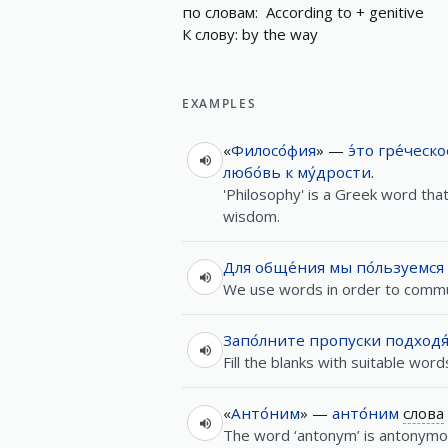
по
словам
:
A
c
c
o
r
d
i
n
g
t
o
+
g
e
n
i
t
i
v
e
К
слову
:
b
y
t
h
e
w
a
y
EXAMPLES
«
Филосо́фия
» —
э́то
гре́ческо
любо́вь
к
му́дрости
.
'Philosophy' is a Greek word tha
wisdom.
Для
обще́ния
мы
по́льзуемся
We use words in order to commu
Запо́лните
пропуски
подход
Fill the blanks with suitable word
«
Анто́ним
» —
анто́ним
слова
The word ‘antonym’ is antonymo