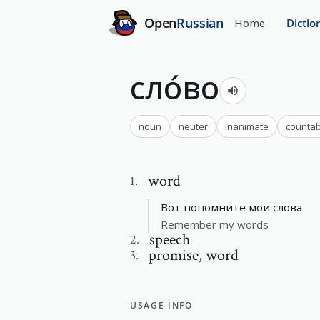
Open
Russian
Home
Dictio
сло́во
noun
neuter
inanimate
countab
word
1
.
Вот попомните мои слова
Remember my words
speech
2
.
promise
,
word
3
.
USAGE INFO