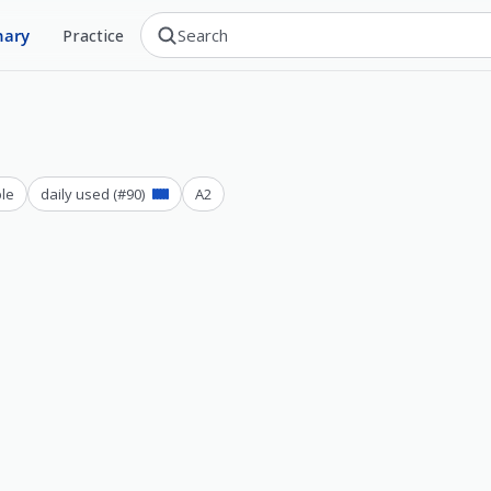
nary
Practice
le
daily used
(#
90
)
A2