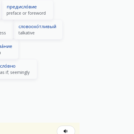
предисло́вие
preface or foreword
словоохо́тливый
ess
talkative
а́ние
n
сло́вно
as if; seemingly