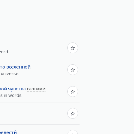
ord.
по
вселенной
.
 universe.
вои́
чу́вства
слова́ми
.
gs in words.
евести́
.