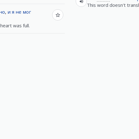
This word doesn't transl
но
,
и
я
не
мог
heart was full.