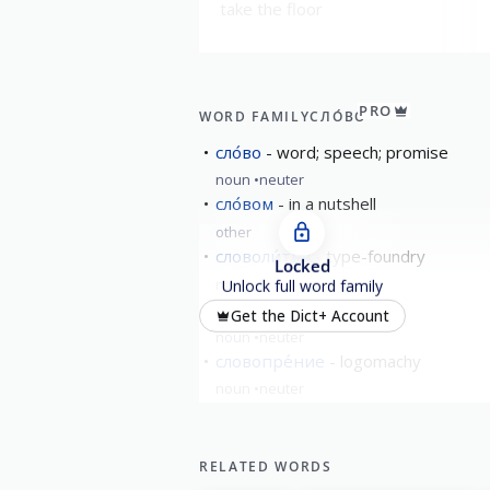
take the floor
Explaining and summarizing
PRO
WORD FAMILY
СЛО́ВО
в двух слова́х
сло́во
word; speech; promise
in a nutshell; briefly
noun
neuter
сло́вом
in a nutshell
other
словоли́тня
type-foundry
Locked
noun
feminine
Unlock full word family
словоблу́дие
verbiage
Get the Dict+ Account
noun
neuter
словопре́ние
logomachy
noun
neuter
show all
RELATED WORDS