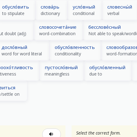
обусло́вить
слова́рь
усло́вный
словесны́й
to stipulate
dictionary
conditional
verbal
словосочета́ние
бесслове́сный
ut doubt (adj)
word-combination
Not able to speak/wordl
досло́вный
обусло́вленность
словообразов
word for word literal
conditionality
word-formatio
воохо́тливость
пустосло́вный
обусло́вленный
ativeness
meaningless
due to
́виться
/settle on
Select the correct form.