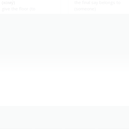
(кому́)
the final say belongs to
give the floor (to
(someone)
someone)
па́ру слов (о ...)
свои́ми слова́ми
a couple of words (about ...)
in one’s own words