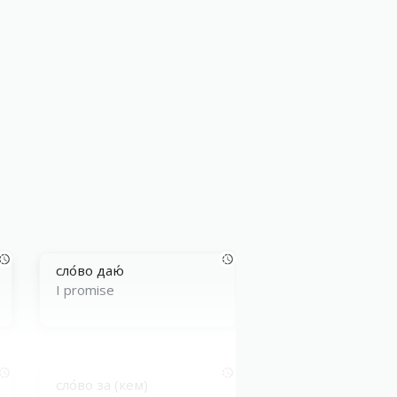
сло́во даю́
I promise
сло́во за (кем)