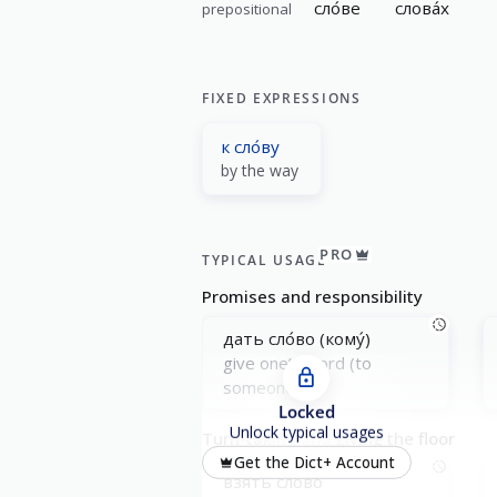
сло́ве
слова́х
prepositional
FIXED EXPRESSIONS
к сло́ву
by the way
PRO
TYPICAL USAGE
Promises and responsibility
дать сло́во (кому́)
give one’s word (to
someone)
Locked
Unlock typical usages
Turn-taking and giving the floor
Get the Dict+ Account
взять сло́во