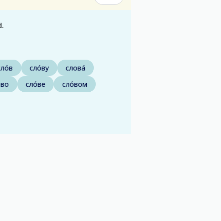
d.
сло́в
сло́ву
слова́
́во
сло́ве
сло́вом