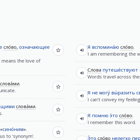
е
сло́во
,
означающее
Я
вспомина́ю
сло́во
.
I am remembering the w
t means the love of
Слова
путеше́ствуют
Words travel across the
слова́ми
.
nicate.
Я
не
могу́
вы́разить
с
I can't convey my feelin
я́щими
слова́ми
.
s.
Я
помню
э́то
сло́во
.
I remember this word.
«
сино́ним
».
us to ‘synonym’.
Э́то
сло́во
нелегко
пер