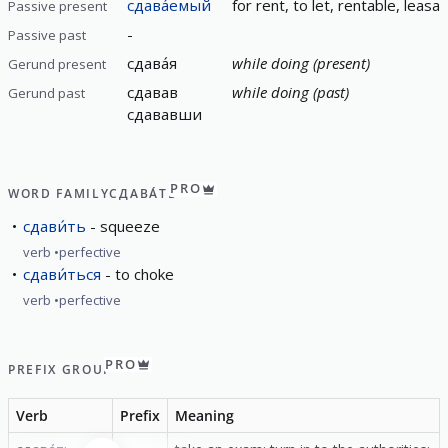
сдава́емый
for rent, to let, rentable, leasa
Passive present
-
Passive past
сдава́я
while doing (present)
Gerund present
сдавав
while doing (past)
Gerund past
сдававши
PRO
WORD FAMILY
СДАВА́ТЬ
сдави́ть
squeeze
verb
perfective
сдави́ться
to choke
verb
perfective
PRO
PREFIX GROUP
Verb
Prefix
Meaning