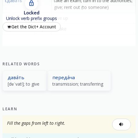
сдава́ть
-
take an exam; turn in to the authorities;
give; rent out (to someone)
Locked
сдава́ться
-
give up
Unlock verb prefix groups
Get the Dict+ Account
пересдава́ть
пере-
retake
RELATED WORDS
дава́ть
переда́ча
[dɐˈvatʲ]; to give
transmission; transferring
LEARN
Fill the gaps from left to right.