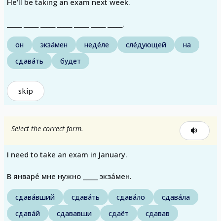
He'll be taking an exam next week.
_____ _____ _____ _____ _____ _____ _____.
он
экза́мен
неде́ле
сле́дующей
на
сдава́ть
будет
skip
Select the correct form.
I need to take an exam in January.
В январе́ мне нужно _____ экза́мен.
сдава́вший
сдава́ть
сдава́ло
сдава́ла
сдава́й
сдававши
сдаёт
сдавав