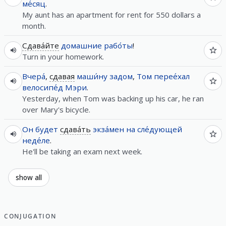
ме́сяц
.
My aunt has an apartment for rent for 550 dollars a
month.
Сдава́йте
домашние
рабо́ты
!
Turn in your homework.
Вчера́
,
сдавая
маши́ну
задом
,
Том
перее́хал
велосипе́д
Мэри
.
Yesterday, when Tom was backing up his car, he ran
over Mary's bicycle.
Он
будет
сдава́ть
экза́мен
на
сле́дующей
неде́ле
.
He'll be taking an exam next week.
show all
CONJUGATION