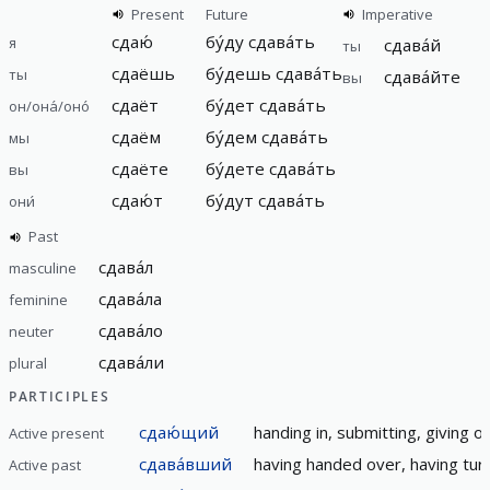
Present
Future
Imperative
сдаю́
бу́ду сдава́ть
я
сдава́й
ты
сдаёшь
бу́дешь сдава́ть
ты
сдава́йте
вы
сдаёт
бу́дет сдава́ть
он/она́/оно́
сдаём
бу́дем сдава́ть
мы
сдаёте
бу́дете сдава́ть
вы
сдаю́т
бу́дут сдава́ть
они́
Past
сдава́л
masculine
сдава́ла
feminine
сдава́ло
neuter
сдава́ли
plural
PARTICIPLES
сдаю́щий
handing in, submitting, giving o
Active present
сдава́вший
having handed over, having tur
Active past