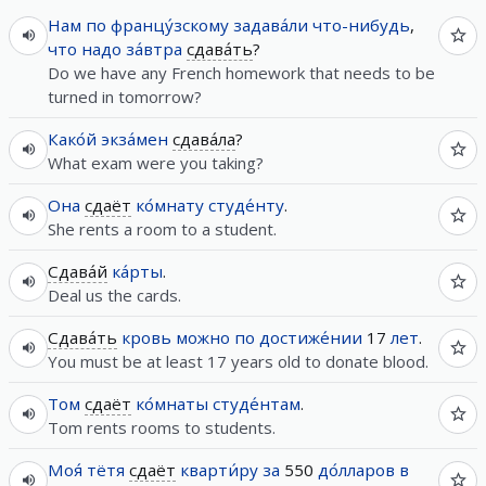
Нам
по
францу́зскому
задава́ли
что-нибудь
,
что
надо
за́втра
сдава́ть
?
Do we have any French homework that needs to be
turned in tomorrow?
Како́й
экза́мен
сдава́ла
?
What exam were you taking?
Она
сдаёт
ко́мнату
студе́нту
.
She rents a room to a student.
Сдава́й
ка́рты
.
Deal us the cards.
Сдава́ть
кровь
можно
по
достиже́нии
17
лет
.
You must be at least 17 years old to donate blood.
Том
сдаёт
ко́мнаты
студе́нтам
.
Tom rents rooms to students.
Моя́
тётя
сдаёт
кварти́ру
за
550
до́лларов
в