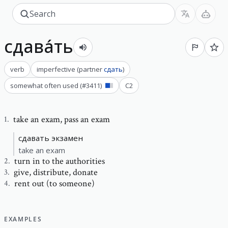
сдава́ть
verb
imperfective
(
partner
сдать
)
somewhat often used
(#
3411
)
C2
take an exam
,
pass an exam
1
.
сдавать экзамен
take an exam
turn in to the authorities
2
.
give
,
distribute, donate
3
.
rent out (to someone)
4
.
EXAMPLES