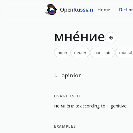
Open
Russian
Home
Dictio
мне́ние
noun
neuter
inanimate
countab
opinion
1
.
USAGE INFO
по
мне́нию
:
a
c
c
o
r
d
i
n
g
t
o
+
g
e
n
i
t
i
v
e
EXAMPLES