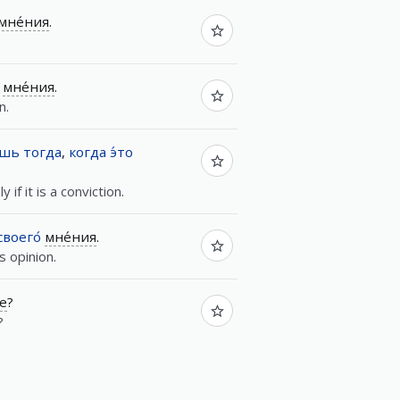
мне́ния
.
мне́ния
.
n.
ишь
тогда
,
когда
э́то
 if it is a conviction.
своего́
мне́ния
.
s opinion.
е
?
?