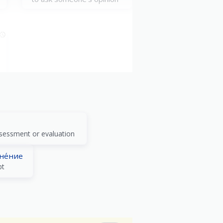
измени́ть своё мне́ние
to change one’s mind
ssessment or evaluation
не́ние
bt