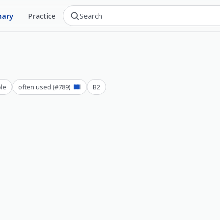
nary
Practice
le
often used
(#
789
)
B2