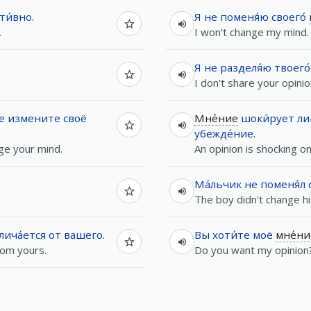
ти́вно
.
Я
не
поменя́ю
своего́
.
I won't change my mind.
Я
не
разделя́ю
твоего́
I don't share your opinio
е
измените
своё
Мне́ние
шоки́рует
л
убежде́ние
.
nge your mind.
An opinion is shocking only
Ма́льчик
не
поменя́л
The boy didn't change hi
лича́ется
от
вашего
.
Вы
хоти́те
моё
мне́ни
from yours.
Do you want my opinion