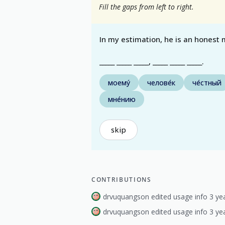
Fill the gaps from left to right.
In my estimation, he is an honest 
_____ _____ _____, _____ _____ _____.
моему́
челове́к
че́стный
мне́нию
skip
CONTRIBUTIONS
drvuquangson edited usage info 3 ye
drvuquangson edited usage info 3 ye