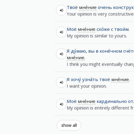
Твоё
мне́ние
очень
конструк
Your opinion is very constructive
Моё
мне́ние
схо́же
с
твои́м
.
My opinion is similar to yours.
Я
ду́маю
,
вы
в
коне́чном
счёт
мне́ние
.
I think you might eventually cha
Я
хочу́
узна́ть
твоё
мне́ние
.
I want your opinion.
Моё
мне́ние
кардинально
от
My opinion is entirely different 
show all