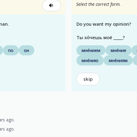
Select the correct form.
man.
Do you want my opinion?
Ты хо́чешь моё _____?
по
он
мне́нием
мне́ние
мне́нию
мне́ниям
skip
ars ago.
ars ago.