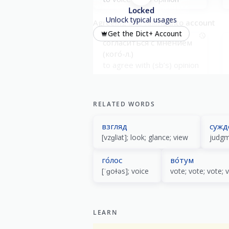
Locked
Unlock typical usages
Agreeing and taking into account
Get the Dict+ Account
согласи́ться с мне́нием
(кого́-л.)
to agree with (sb’s) opinion
Holding and changing opinions
RELATED WORDS
придержива́ться
взгляд
сужд
мне́ния, что...
[vzɡlʲat]; look; glance; view
judg
to hold the view that...
го́лос
во́тум
[ˈɡoɫəs]; voice
vote; vote; vote; 
LEARN