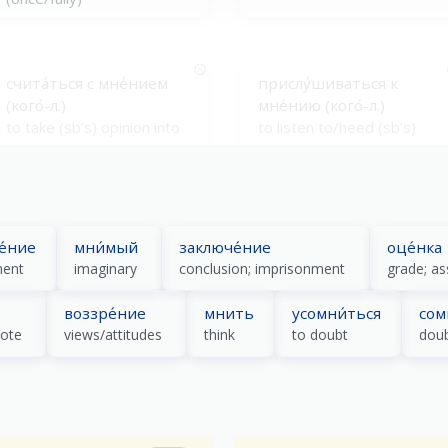
счита́ться с мне́нием
прислу́шиваться к
(кого́-л.)
мне́нию (кого́-л.)
to take (sb’s) opinion into
to listen to/heed (sb’s)
account
opinion
име́ть своё мне́ние
быть ино́го мне́ния
е́ние
мни́мый
заключе́ние
оце́нка
to have one’s own opinion
to be of a different opinion
ment
imaginary
conclusion; imprisonment
grade; a
воззре́ние
мнить
усомни́ться
сом
vote
views/attitudes
think
to doubt
dou