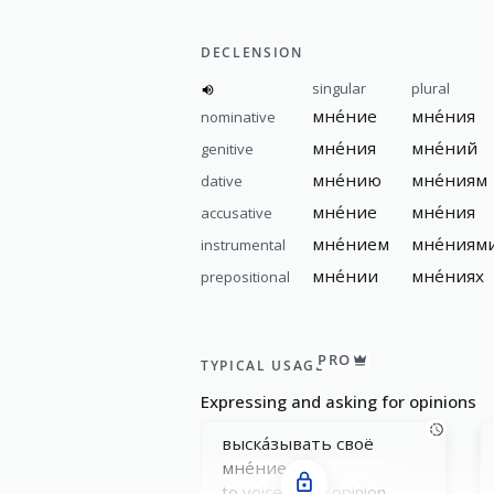
DECLENSION
singular
plural
мне́ние
мне́ния
nominative
мне́ния
мне́ний
genitive
мне́нию
мне́ниям
dative
мне́ние
мне́ния
accusative
мне́нием
мне́ниям
instrumental
мне́нии
мне́ниях
prepositional
PRO
TYPICAL USAGE
Expressing and asking for opinions
выска́зывать своё
мне́ние
to voice one’s opinion