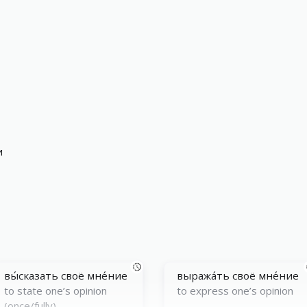
и
вы́сказать своё мне́ние
выража́ть своё мне́ние
to state one’s opinion
to express one’s opinion
(once/fully)