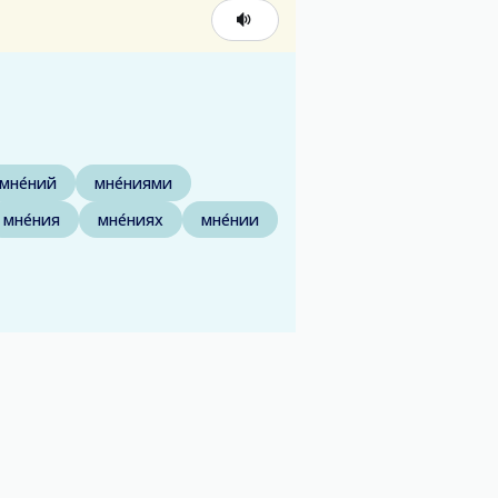
мне́ний
мне́ниями
мне́ния
мне́ниях
мне́нии