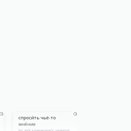
спроси́ть чьё-то
мне́ние
to ask someone’s opinion