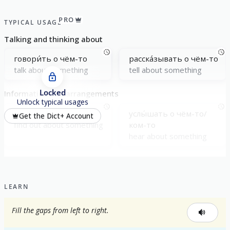
PRO
TYPICAL USAGE
Talking and thinking about
говори́ть о чём-то
расска́зывать о чём-то
talk about something
tell about something
Locked
Information and arrangements
Unlock typical usages
узна́ть о чём-то
услы́шать о чём-то/
Get the Dict+ Account
find out about something
ком-то
hear about something
LEARN
Fill the gaps from left to right.