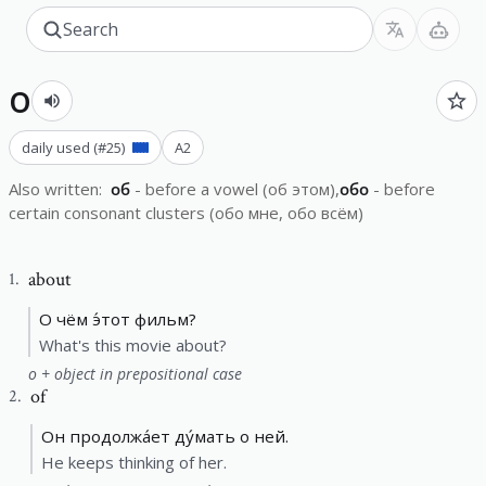
о
daily used
(#
25
)
A2
Also written
:
об
-
before a vowel (об этом)
обо
-
before
certain consonant clusters (обо мне, обо всём)
about
1
.
О чём э́тот фильм?
What's this movie about?
о + object in prepositional case
of
2
.
Он продолжа́ет ду́мать о ней.
He keeps thinking of her.