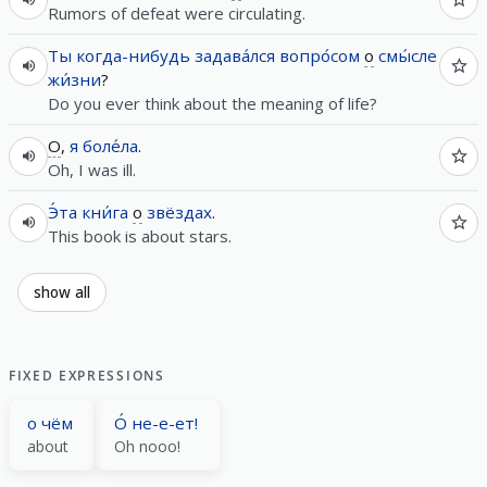
Rumors of defeat were circulating.
Ты
когда-нибудь
задава́лся
вопро́сом
о
смы́сле
жи́зни
?
Do you ever think about the meaning of life?
О
,
я
боле́ла
.
Oh, I was ill.
Э́та
кни́га
о
звёздах
.
This book is about stars.
show all
FIXED EXPRESSIONS
о чём
О́ не-е-ет!
about
Oh nooo!