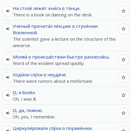
На
столе́
лежи́т
кни́га
о
та́нце
.
There is a book on dancing on the desk.
Учёный
прочита́л
ле́кцию
о
строе́нии
Вселенной
.
The scientist gave a lecture on the structure of the
universe.
Молва́
о
происше́ствии
быстро
разнесла́сь
.
Word of the incident spread quickly.
Ходи́ли
слу́хи
о
неуда́че
.
There were rumors about a misfortune.
О
,
я
боле́л
.
Oh, I was ill.
О
,
да
,
помню
.
Oh, yes, I remember.
Циркули́ровали
слу́хи
о
пораже́нии
.