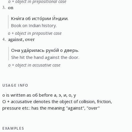
о + object in prepositional case
on
3
.
Kни́га об исто́рии И́ндии.
Book on Indian history.
о + object in prepositive case
against
,
over
4
.
Она уда́рилась руко́й о дверь.
She hit the hand against the door.
о + object in accusative case
USAGE INFO
о
i
s
w
r
i
t
t
e
n
a
s
об
b
e
f
o
r
e
а
,
э
,
и
,
о
,
у
О
+
a
c
c
u
s
a
t
i
v
e
d
e
n
o
t
e
s
t
h
e
o
b
j
e
c
t
o
f
c
o
l
l
i
s
i
o
n
,
f
r
i
c
t
i
o
n
,
p
r
e
s
s
u
r
e
e
t
c
.
:
h
a
s
t
h
e
m
e
a
n
i
n
g
"
a
g
a
i
n
s
t
"
,
"
o
v
e
r
"
EXAMPLES