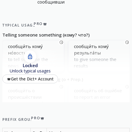
сообщивши
PRO
TYPICAL USAGE
Telling someone something (кому? что?)
сообщи́ть кому́
сообщи́ть кому́
но́вость
результа́ты
to tell someone the
to give someone the
Locked
news
results
Unlock typical usages
Reporting about something (о + Prep.)
Get the Dict+ Account
сообщи́ть о
сообщи́ть об оши́бке
происше́ствии
to report an error
to report an incident
PRO
PREFIX GROUP