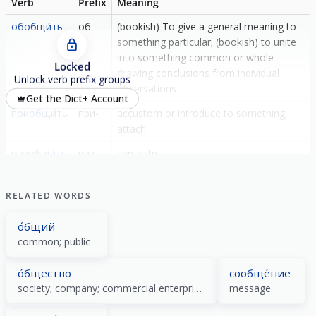
Verb
Prefix
Meaning
обобщи́ть
об-
(bookish) To give a general meaning to
something particular; (bookish) to unite
into something common or whole
Locked
drawing conclusions from individual
Unlock verb prefix groups
observations
Get the Dict+ Account
приобщи́ть
при-
accustom or introduce to something;
attach
разобщи́ть
раз-
separate
сообщи́ть
со-
report
RELATED WORDS
о́бщий
common; public
о́бщество
сообще́ние
society; company; сommercial enterprise
message