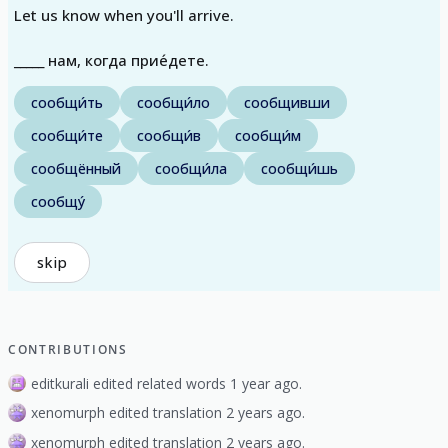
Let us know when you'll arrive.
_____ нам, когда прие́дете.
сообщи́ть
сообщи́ло
сообщивши
сообщи́те
сообщи́в
сообщи́м
сообщённый
сообщи́ла
сообщи́шь
сообщу́
skip
CONTRIBUTIONS
editkurali edited related words 1 year ago.
xenomurph edited translation 2 years ago.
xenomurph edited translation 2 years ago.