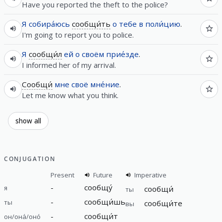
Have you reported the theft to the police?
Я
собира́юсь
сообщи́ть
о
тебе
в
поли́цию
.
I'm going to report you to police.
Я
сообщи́л
ей
о
своём
прие́зде
.
I informed her of my arrival.
Сообщи́
мне
своё
мне́ние
.
Let me know what you think.
show all
CONJUGATION
Present
Future
Imperative
-
сообщу́
я
сообщи́
ты
-
сообщи́шь
ты
сообщи́те
вы
-
сообщи́т
он/она́/оно́