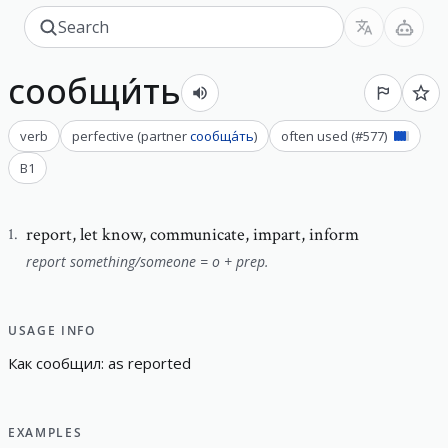
сообщи́ть
verb
perfective
(
partner
сообща́ть
)
often used
(#
577
)
B1
report
,
let know, communicate, impart, inform
1
.
report something/someone = o + prep.
USAGE INFO
Как
сообщил
:
a
s
r
e
p
o
r
t
e
d
EXAMPLES