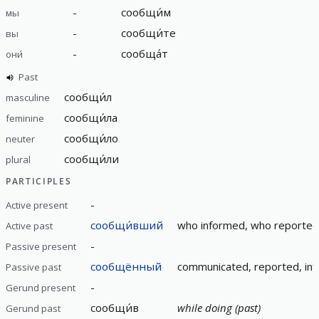
-
сообщи́м
мы
-
сообщи́те
вы
-
сообща́т
они́
Past
сообщи́л
masculine
сообщи́ла
feminine
сообщи́ло
neuter
сообщи́ли
plural
PARTICIPLES
-
Active present
сообщи́вший
who informed, who reported,
Active past
-
Passive present
сообщённый
communicated, reported, in
Passive past
-
Gerund present
сообщи́в
while doing (past)
Gerund past