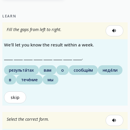
LEARN
Fill the gaps from left to right.
We'll let you know the result within a week.
_____ _____ _____ _____ _____ _____ _____ _____.
результа́тах
вам
о
сообщи́м
неде́ли
в
тече́ние
мы
skip
Select the correct form.