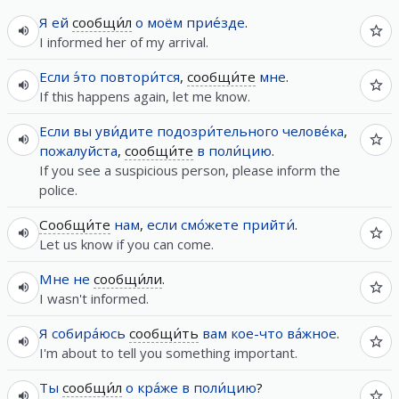
Я
ей
сообщи́л
о
моём
прие́зде
.
I informed her of my arrival.
Если
э́то
повтори́тся
,
сообщи́те
мне
.
If this happens again, let me know.
Если
вы
уви́дите
подозри́тельного
челове́ка
,
пожалуйста
,
сообщи́те
в
поли́цию
.
If you see a suspicious person, please inform the
police.
Сообщи́те
нам
,
если
смо́жете
прийти́
.
Let us know if you can come.
Мне
не
сообщи́ли
.
I wasn't informed.
Я
собира́юсь
сообщи́ть
вам
кое-что
ва́жное
.
I'm about to tell you something important.
Ты
сообщи́л
о
кра́же
в
поли́цию
?