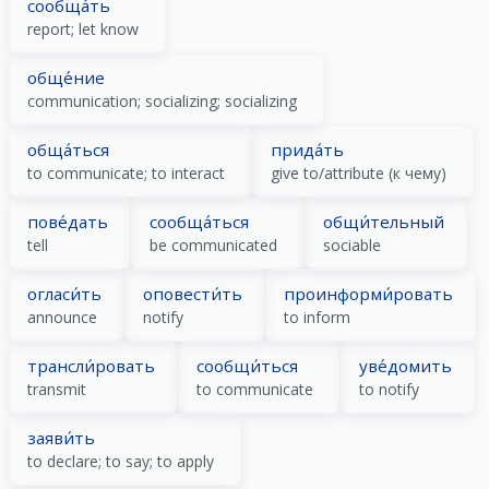
сообща́ть
report; let know
обще́ние
communication; socializing; socializing
обща́ться
прида́ть
to communicate; to interact
give to/attribute (к чему)
пове́дать
сообща́ться
общи́тельный
tell
be communicated
sociable
огласи́ть
оповести́ть
проинформи́ровать
announce
notify
to inform
трансли́ровать
сообщи́ться
уве́домить
transmit
to communicate
to notify
заяви́ть
to declare; to say; to apply