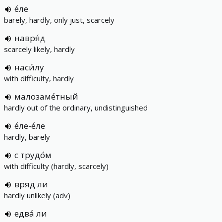
е́ле
barely, hardly, only just, scarcely
навря́д
scarcely likely, hardly
наси́лу
with difficulty, hardly
малозаме́тный
hardly out of the ordinary, undistinguished
е́ле-е́ле
hardly, barely
с трудо́м
with difficulty (hardly, scarcely)
вряд ли
hardly unlikely (adv)
едва́ ли