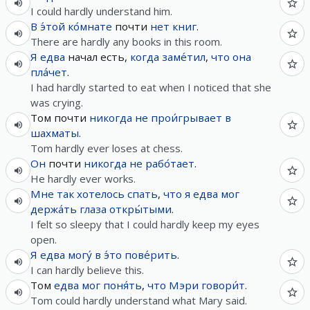
I could hardly understand him.
В
э́той
ко́мнате
почти
нет
книг
.
There are hardly any books in this room.
Я
едва
начал есть,
когда
заме́тил
,
что
она
пла́чет
.
I had hardly started to eat when I noticed that she
was crying.
Том почти
никогда
не
прои́грывает
в
шахматы
.
Tom hardly ever loses at chess.
Он
почти
никогда
не
рабо́тает
.
He hardly ever works.
Мне
так
хотелось
спать
,
что
я
едва
мог
держа́ть
глаза
откры́тыми
.
I felt so sleepy that I could hardly keep my eyes
open.
Я
едва
могу́
в
э́то
пове́рить
.
I can hardly believe this.
Том
едва
мог
поня́ть
,
что
Мэри
говори́т
.
Tom could hardly understand what Mary said.