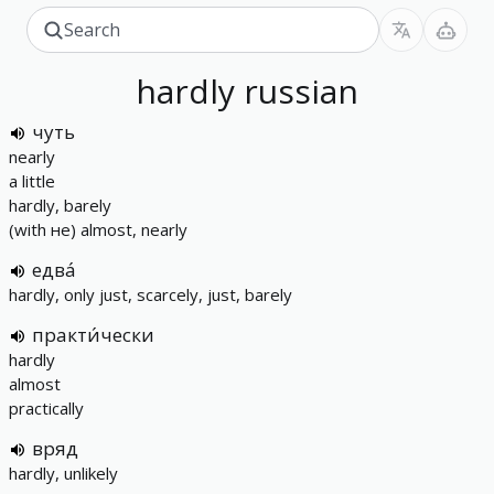
hardly
russian
чуть
nearly
a little
hardly, barely
(with не) almost, nearly
едва́
hardly, only just, scarcely, just, barely
практи́чески
hardly
almost
practically
вряд
hardly, unlikely