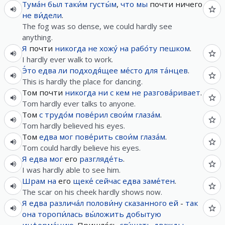
Тума́н
был
таки́м
густы́м
,
что
мы
почти ничего
не
ви́дели
.
The fog was so dense, we could hardly see
anything.
Я
почти
никогда
не
хожу́
на
рабо́ту
пешком
.
I hardly ever walk to work.
Э́то
едва ли
подходя́щее
ме́сто
для
та́нцев
.
This is hardly the place for dancing.
Том почти
никогда
ни
с
кем
не
разгова́ривает
.
Tom hardly ever talks to anyone.
Том
с трудо́м
пове́рил
свои́м
глаза́м
.
Tom hardly believed his eyes.
Том
едва
мог
пове́рить
свои́м
глаза́м
.
Tom could hardly believe his eyes.
Я
едва
мог
его
разгляде́ть
.
I was hardly able to see him.
Шрам
на
его
щеке́
сейчас
едва
заме́тен
.
The scar on his cheek hardly shows now.
Я
едва
различа́л
полови́ну
сказанного
ей
-
так
она
торопи́лась
вы́ложить
добытую