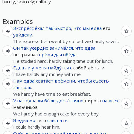
hardly, scarcely; unlikely
Examples
Экспре́сс
е́хал
так
быстро
,
что
мы
едва
его
уви́дели
.
The express train went by so fast we hardly saw it.
Он
так
усердно
занима́лся
,
что
едва
выкраивал
вре́мя
для
обе́да
.
He studied hard, hardly taking time out for lunch.
Едва ли
у
меня
найду́тся
с
собой де́ньги.
I have hardly any money with me.
Нам
едва
хвата́ет
вре́мени
,
чтобы
съесть
за́втрак
.
We hardly have time to eat breakfast.
У
нас
едва ли
бы́ло
доста́точно
пирога
на
всех
мальчиков.
We hardly had enough cake for every boy.
Я
едва
мог
его
слы́шать
.
I could hardly hear him.
Сейчас
неподходя́щий
моме́нт
начина́ть