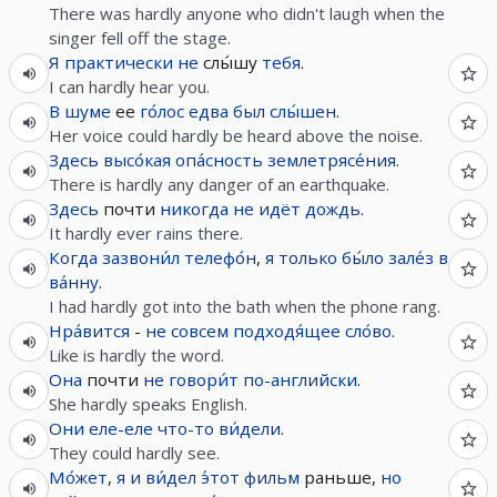
There was hardly anyone who didn't laugh when the
singer fell off the stage.
Я
практически
не
слы́шу
тебя
.
I can hardly hear you.
В
шуме
ее
го́лос
едва
был
слы́шен
.
Her voice could hardly be heard above the noise.
Здесь
высо́кая
опа́сность
землетрясе́ния
.
There is hardly any danger of an earthquake.
Здесь
почти
никогда
не
идёт
дождь
.
It hardly ever rains there.
Когда
зазвони́л
телефо́н
,
я
только
бы́ло
зале́з
в
ва́нну
.
I had hardly got into the bath when the phone rang.
Нра́вится
-
не
совсем
подходя́щее
сло́во
.
Like is hardly the word.
Она
почти
не
говори́т
по-английски
.
She hardly speaks English.
Они
еле-еле
что-то
ви́дели
.
They could hardly see.
Мо́жет
,
я
и
ви́дел
э́тот
фильм
раньше,
но