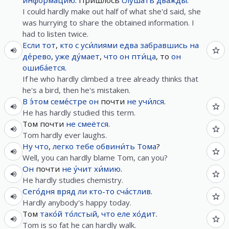
информа́цию
. Пришло́сь
слу́шать
дважды
.
I could hardly make out half of what she'd said, she
was hurrying to share the obtained information. I
had to listen twice.
Если
тот
,
кто
с
уси́лиями
едва
забравшись
на
де́рево
,
уже
ду́мает
,
что
он
пти́ца
, то
он
ошиба́ется
.
If he who hardly climbed a tree already thinks that
he's a bird, then he's mistaken.
В
э́том
семе́стре
он
почти
не
учи́лся
.
He has hardly studied this term.
Том почти
не
смеётся
.
Tom hardly ever laughs.
Ну
что
,
легко
тебе
обвини́ть
Тома
?
Well, you can hardly blame Tom, can you?
Он
почти
не
у́чит
хи́мию
.
He hardly studies chemistry.
Сего́дня
вряд ли
кто-то
сча́стлив
.
Hardly anybody's happy today.
Том
тако́й
то́лстый
,
что
еле
хо́дит
.
Tom is so fat he can hardly walk.