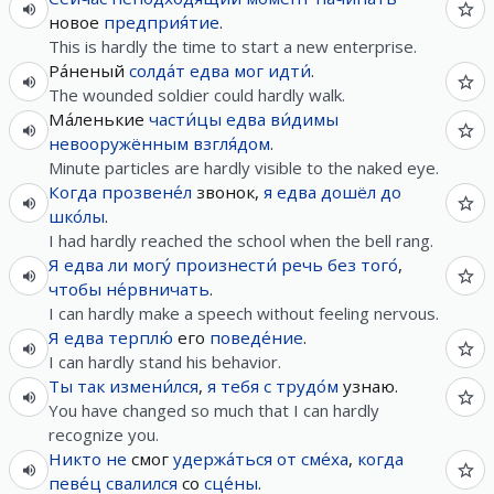
новое
предприя́тие
.
This is hardly the time to start a new enterprise.
Ра́неный
солда́т
едва
мог
идти́
.
The wounded soldier could hardly walk.
Ма́ленькие
части́цы
едва
ви́димы
невооружённым
взгля́дом
.
Minute particles are hardly visible to the naked eye.
Когда
прозвене́л
звонок,
я
едва
дошёл
до
шко́лы
.
I had hardly reached the school when the bell rang.
Я
едва ли
могу́
произнести́
речь
без
того́
,
чтобы
не́рвничать
.
I can hardly make a speech without feeling nervous.
Я
едва
терплю́
его
поведе́ние
.
I can hardly stand his behavior.
Ты
так
измени́лся
,
я
тебя
с трудо́м
узнаю.
You have changed so much that I can hardly
recognize you.
Никто
не
смог
удержа́ться
от
сме́ха
,
когда
певе́ц
свалился
со
сце́ны
.