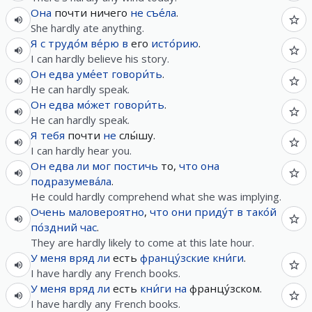
Она
почти ничего
не
съе́ла
.
She hardly ate anything.
Я
с трудо́м
ве́рю
в
его
исто́рию
.
I can hardly believe his story.
Он
едва
уме́ет
говори́ть
.
He can hardly speak.
Он
едва
мо́жет
говори́ть
.
He can hardly speak.
Я
тебя
почти
не
слы́шу.
I can hardly hear you.
Он
едва ли
мог
постичь
то,
что
она
подразумева́ла
.
He could hardly comprehend what she was implying.
Очень
маловероятно
,
что
они
приду́т
в
тако́й
по́здний
час
.
They are hardly likely to come at this late hour.
У
меня
вряд ли
есть
францу́зские
кни́ги
.
I have hardly any French books.
У
меня
вряд ли
есть
кни́ги
на
францу́зском.
I have hardly any French books.