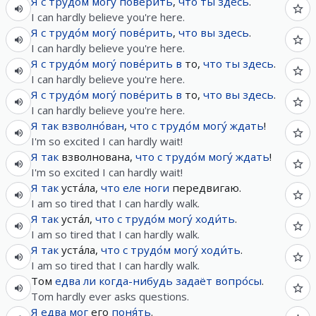
Я
с трудо́м
могу́
пове́рить
,
что
ты
здесь
.
I can hardly believe you're here.
Я
с трудо́м
могу́
пове́рить
,
что
вы
здесь
.
I can hardly believe you're here.
Я
с трудо́м
могу́
пове́рить
в
то,
что
ты
здесь
.
I can hardly believe you're here.
Я
с трудо́м
могу́
пове́рить
в
то,
что
вы
здесь
.
I can hardly believe you're here.
Я
так
взволно́ван
,
что
с трудо́м
могу́
ждать
!
I'm so excited I can hardly wait!
Я
так
взволнована,
что
с трудо́м
могу́
ждать
!
I'm so excited I can hardly wait!
Я
так
уста́ла,
что
еле
ноги
передвигаю.
I am so tired that I can hardly walk.
Я
так
уста́л,
что
с трудо́м
могу́
ходи́ть
.
I am so tired that I can hardly walk.
Я
так
уста́ла,
что
с трудо́м
могу́
ходи́ть
.
I am so tired that I can hardly walk.
Том
едва ли
когда-нибудь
задаёт
вопро́сы
.
Tom hardly ever asks questions.
Я
едва
мог
его
поня́ть
.