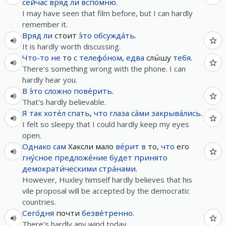
сейчас
вряд ли
вспо́мню
.
I may have seen that film before, but I can hardly
remember it.
Вряд ли
стоит
э́то
обсужда́ть
.
It is hardly worth discussing.
Что-то
не
то
с
телефо́ном
,
едва
слы́шу
тебя
.
There's something wrong with the phone. I can
hardly hear you.
В
э́то
сложно
пове́рить
.
That's hardly believable.
Я
так
хоте́л
спать
,
что
глаза
са́ми
закрыва́лись
.
I felt so sleepy that I could hardly keep my eyes
open.
Однако
сам
Хаксли мало
ве́рит
в
то,
что
его
гну́сное
предложе́ние
будет
принято
демократи́ческими
стра́нами
.
However, Huxley himself hardly believes that his
vile proposal will be accepted by the democratic
countries.
Сего́дня
почти
безве́тренно
.
There's hardly any wind today.