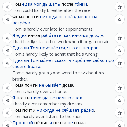
Том
едва
мог
дыша́ть
после
го́нки
.
Tom could hardly breathe after the race.
Фома почти
никогда
не
опа́здывает
на
встре́чи
.
Tom is hardly ever late for appointments.
Я
едва
начал
рабо́тать
,
как
начался
дождь
.
I had hardly started to work when it began to rain.
Едва ли
Том
призна́ется
,
что
он
неправ
.
Tom's hardly likely to admit that he's wrong.
Едва ли
Том
мо́жет
сказа́ть
хоро́шее
сло́во
про
своего́
бра́та
.
Tom's hardly got a good word to say about his
brother.
Тома почти
не
быва́ет
дома.
Tom is hardly ever at home.
Я
почти
никогда
не
помню
снов
.
I hardly ever remember my dreams.
Том почти
никогда
не
слу́шает
ра́дио
.
Tom hardly ever listens to the radio.
Про́шлой
но́чью
я
почти
не
спала.