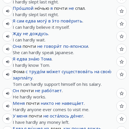
I hardly slept last night.
Про́шлой
но́чью
я
почти
не
спал.
I hardly slept last night.
Я
сам
едва
могу́
в
э́то
пове́рить
.
I can hardly believe it myself.
Жду
не
дождусь
.
I can hardly wait.
Она
почти
не
говори́т
по-японски
.
She can hardly speak Japanese.
Я
едва
зна́ю
Тома
.
I hardly know Tom.
Фома
с трудо́м
мо́жет
существова́ть
на
свою́
зарпла́ту
.
Tom can hardly support himself on his salary.
Он
почти
не
рабо́тает
.
He hardly works.
Меня
почти
никто
не
навеща́ет
.
Hardly anyone ever comes to visit me.
У
меня
почти
не
оста́лось
де́нег
.
I have hardly any money left.
Едва
я
вы́шел
из
дома,
как
пошел
дождь
.