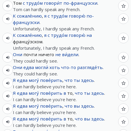
Том
с трудо́м
говори́т
по-французски
.
Tom can hardly speak any French.
К сожале́нию
,
я
с трудо́м
говорю́
по-
французски
.
Unfortunately, I hardly speak any French.
К сожале́нию
,
я
с трудо́м
говорю́
на
францу́зском.
Unfortunately, I hardly speak any French.
Они
почти ничего
не
ви́дели
.
They could hardly see.
Они
едва
могли́
хоть
что-то
разгляде́ть
.
They could hardly see.
Я
едва
могу́
пове́рить
,
что
ты
здесь
.
I can hardly believe you're here.
Я
едва
могу́
пове́рить
в
то,
что
ты
здесь
.
I can hardly believe you're here.
Я
едва
могу́
пове́рить
,
что
вы
здесь
.
I can hardly believe you're here.
Я
едва
могу́
пове́рить
в
то,
что
вы
здесь
.
I can hardly believe you're here.