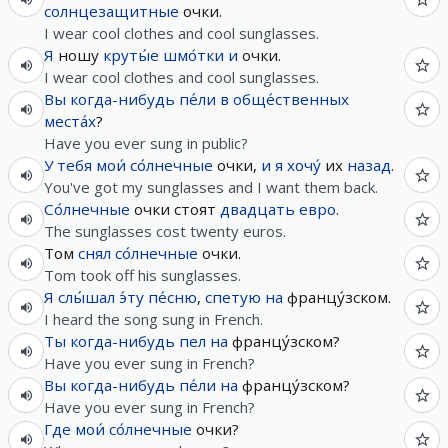
солнцезащитные
очки.
I wear cool clothes and cool sunglasses.
Я
ношу
круты́е
шмо́тки
и
очки.
I wear cool clothes and cool sunglasses.
Вы
когда-нибудь
пе́ли
в
обще́ственных
места́х
?
Have you ever sung in public?
У
тебя
мои́
со́лнечные
очки,
и
я
хочу́
их
назад
.
You've got my sunglasses and I want them back.
Со́лнечные
очки стоят
двадцать
евро
.
The sunglasses cost twenty euros.
Том
снял
со́лнечные
очки.
Tom took off his sunglasses.
Я
слы́шал
э́ту
пе́сню
,
спетую
на
францу́зском.
I heard the song sung in French.
Ты
когда-нибудь
пел
на
францу́зском?
Have you ever sung in French?
Вы
когда-нибудь
пе́ли
на
францу́зском?
Have you ever sung in French?
Где
мои́
со́лнечные
очки?