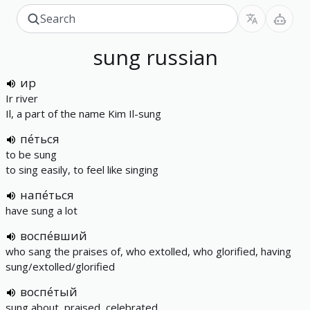
sung
russian
ир
Ir river
Il, a part of the name Kim Il-sung
пе́ться
to be sung
to sing easily, to feel like singing
напе́ться
have sung a lot
воспе́вший
who sang the praises of, who extolled, who glorified, having
sung/extolled/glorified
воспе́тый
sung about, praised, celebrated