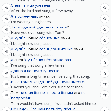
Спев
,
пти́ца
улете́ла
.
After the bird had sung, it flew away.
Я
в
со́лнечных
очка́х.
I'm wearing sunglasses.
Ты
когда-нибудь
пел
с
То́мом
?
Have you ever sung with Tom?
Я
купи́л
но́вые
со́лнечные
очки.
I bought new sunglasses.
Я
купи́л
но́вые
солнцезащитные
очки.
I bought new sunglasses.
Я
спел
э́ту
пе́сню
не́сколько
раз
.
I've sung that song a few times.
Давно
я
не
пел
э́ту
пе́сню
.
It's been a long time since I've sung that song.
Вы
с
То́мом
когда-нибудь
пе́ли
вместе
?
Haven't you and Tom ever sung together?
Том
не
стал
бы
петь
,
если
бы
мы
его
не
попроси́ли
.
Tom wouldn't have sung if we hadn't asked him to.
Не
надо
бы́ло
нам
петь
э́ту
пе́сню
.