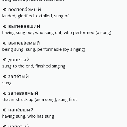
воспева́емый
lauded, glorified, extolled, sung of
выпева́вший
having sung out, who sang out, who performed (a song)
выпева́емый
being sung, sung, performable (by singing)
допе́тый
sung to the end, finished singing
запе́тый
sung
запеваемый
that is struck up (as a song), sung first
напе́вший
having sung, who has sung
напе́тый