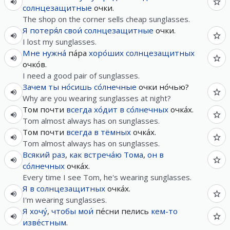
солнцезащитные
очки.
The shop on the corner sells cheap sunglasses.
Я
потеря́л
свои́
солнцезащитные
очки.
I lost my sunglasses.
Мне
нужна́
па́ра
хоро́ших
солнцезащитных
очко́в.
I need a good pair of sunglasses.
Зачем
ты
но́сишь
со́лнечные
очки но́чью?
Why are you wearing sunglasses at night?
Том почти
всегда
хо́дит
в
со́лнечных
очка́х.
Tom almost always has on sunglasses.
Том почти
всегда
в
тёмных
очка́х.
Tom almost always has on sunglasses.
Всякий
раз
,
как
встреча́ю
Тома
,
он
в
со́лнечных
очка́х.
Every time I see Tom, he's wearing sunglasses.
Я
в
солнцезащитных
очка́х.
I'm wearing sunglasses.
Я
хочу́
,
чтобы
мои́
пе́сни пелись
кем-то
изве́стным
.