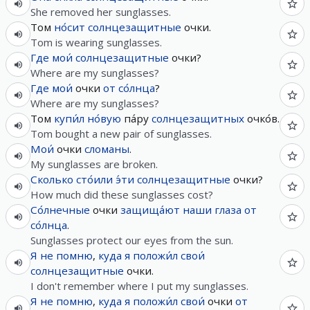
She removed her sunglasses.
Том
но́сит
солнцезащитные
очки.
Tom is wearing sunglasses.
Где
мои́
солнцезащитные
очки?
Where are my sunglasses?
Где
мои́
очки
от
со́лнца
?
Where are my sunglasses?
Том
купи́л
но́вую
па́ру
солнцезащитных
очко́в.
Tom bought a new pair of sunglasses.
Мои́
очки
сломаны
.
My sunglasses are broken.
Сколько
сто́или
э́ти
солнцезащитные
очки?
How much did these sunglasses cost?
Со́лнечные
очки
защища́ют
наши
глаза
от
со́лнца
.
Sunglasses protect our eyes from the sun.
Я
не
помню
,
куда
я
положи́л
свои́
солнцезащитные
очки.
I don't remember where I put my sunglasses.
Я
не
помню
,
куда
я
положи́л
свои́
очки
от