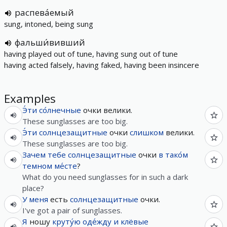
распева́емый
sung, intoned, being sung
фальши́вивший
having played out of tune, having sung out of tune
having acted falsely, having faked, having been insincere
Examples
Э́ти
со́лнечные
очки велики.
These sunglasses are too big.
Э́ти
солнцезащитные
очки
слишком
велики.
These sunglasses are too big.
Зачем
тебе
солнцезащитные
очки
в
тако́м
темном
ме́сте
?
What do you need sunglasses for in such a dark
place?
У
меня
есть
солнцезащитные
очки.
I've got a pair of sunglasses.
Я
ношу
круту́ю
оде́жду
и
клёвые