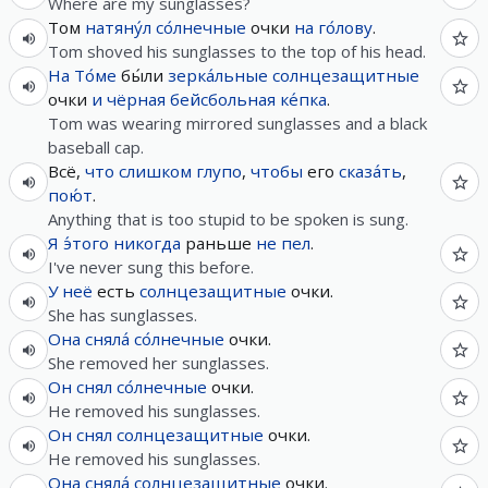
Where are my sunglasses?
Том
натяну́л
со́лнечные
очки
на
го́лову
.
Tom shoved his sunglasses to the top of his head.
На
То́ме
бы́ли
зерка́льные
солнцезащитные
очки
и
чёрная
бейсбольная
ке́пка
.
Tom was wearing mirrored sunglasses and a black
baseball cap.
Всё,
что
слишком
глупо
,
чтобы
его
сказа́ть
,
пою́т
.
Anything that is too stupid to be spoken is sung.
Я
э́того
никогда
раньше
не
пел
.
I've never sung this before.
У
неё
есть
солнцезащитные
очки.
She has sunglasses.
Она
сняла́
со́лнечные
очки.
She removed her sunglasses.
Он
снял
со́лнечные
очки.
He removed his sunglasses.
Он
снял
солнцезащитные
очки.
He removed his sunglasses.
Она
сняла́
солнцезащитные
очки.