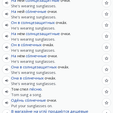
На
ней
солнцезащитные
очки.
She's wearing sunglasses.
На
ней
со́лнечные
очки.
She's wearing sunglasses.
Он
в
солнцезащитных
очка́х.
He's wearing sunglasses.
На
нём
солнцезащитные
очки.
He's wearing sunglasses.
Он
в
со́лнечных
очка́х.
He's wearing sunglasses.
На
нём
со́лнечные
очки.
He's wearing sunglasses.
Она
в
солнцезащитных
очка́х.
She's wearing sunglasses.
Она
в
со́лнечных
очка́х.
She's wearing sunglasses.
Том спел
пе́сню
.
Tom sung a song.
Оде́нь
со́лнечные
очки.
Put your sunglasses on.
В
магази́не
на
углу́
продаю́тся
дешёвые