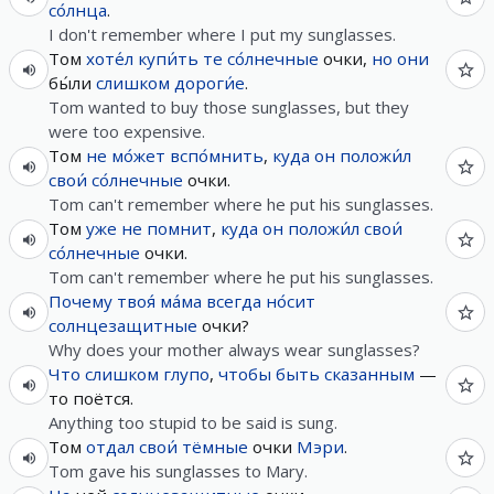
со́лнца
.
I don't remember where I put my sunglasses.
Том
хоте́л
купи́ть
те
со́лнечные
очки,
но
они
бы́ли
слишком
дороги́е
.
Tom wanted to buy those sunglasses, but they
were too expensive.
Том
не
мо́жет
вспо́мнить
,
куда
он
положи́л
свои́
со́лнечные
очки.
Tom can't remember where he put his sunglasses.
Том
уже
не
помнит
,
куда
он
положи́л
свои́
со́лнечные
очки.
Tom can't remember where he put his sunglasses.
Почему
твоя́
ма́ма
всегда
но́сит
солнцезащитные
очки?
Why does your mother always wear sunglasses?
Что
слишком
глупо
,
чтобы
быть
сказанным
—
то поётся.
Anything too stupid to be said is sung.
Том
отдал
свои́
тёмные
очки
Мэри
.
Tom gave his sunglasses to Mary.