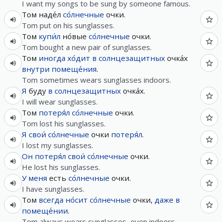
I want my songs to be sung by someone famous.
Том наде́л
со́лнечные
очки.
Tom put on his sunglasses.
Том
купи́л
но́вые
со́лнечные
очки.
Tom bought a new pair of sunglasses.
Том
иногда
хо́дит
в
солнцезащитных
очка́х
внутри
помеще́ния
.
Tom sometimes wears sunglasses indoors.
Я
буду
в
солнцезащитных
очка́х.
I will wear sunglasses.
Том
потеря́л
со́лнечные
очки.
Tom lost his sunglasses.
Я
свои́
со́лнечные
очки
потеря́л
.
I lost my sunglasses.
Он
потеря́л
свои́
со́лнечные
очки.
He lost his sunglasses.
У
меня
есть
со́лнечные
очки.
I have sunglasses.
Том
всегда
но́сит
со́лнечные
очки,
даже
в
помеще́нии
.
Tom always wears sunglasses, even indoors.