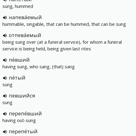
sung, hummed
напева́емый
hummable, singable, that can be hummed, that can be sung
отпева́емый
being sung over (at a funeral service), for whom a funeral
service is being held, being given last rites
пе́вший
having sung, who sang, (that) sang
пе́тый
sung
певшийся
sung
перепе́вший
having out-sung
перепе́тый