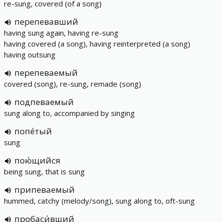
re-sung, covered (of a song)
перепевавший
having sung again, having re-sung
having covered (a song), having reinterpreted (a song)
having outsung
перепеваемый
covered (song), re-sung, remade (song)
подпеваемый
sung along to, accompanied by singing
попе́тый
sung
пою́щийся
being sung, that is sung
припеваемый
hummed, catchy (melody/song), sung along to, oft-sung
пробаси́вший