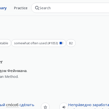
nary
Practice
ntable
somewhat often used
(#
1053
)
B2
er
дом Фейнмана.
man Method.
ный
спо́соб
сде́лать
Непра́ведно
заработ