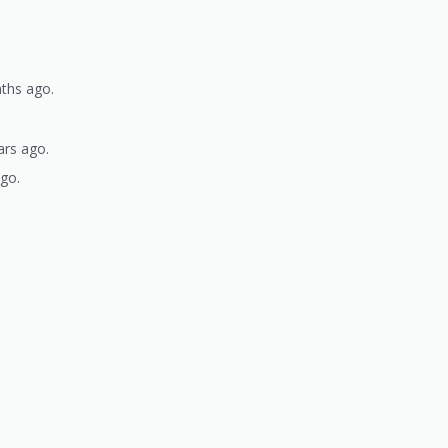
nths ago.
ars ago.
ago.
)