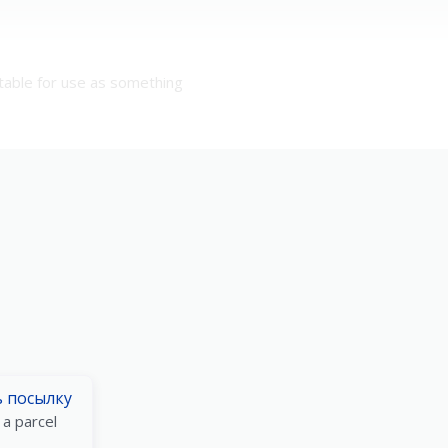
table for use as something
ь посылку
 a parcel