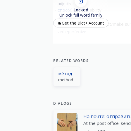
adjective
Locked
спосо́бность
ability
Unlock full word family
noun
feminine
Get the Dict+ Account
приспосо́бить
to adapt/make sui
verb
perfective
RELATED WORDS
ме́тод
method
DIALOGS
На почте: отправит
At the post office: send