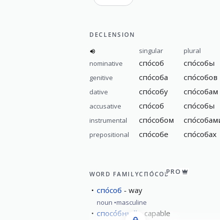
DECLENSION
singular
plural
спо́соб
спо́собы
nominative
спо́соба
спо́собов
genitive
спо́собу
спо́собам
dative
спо́соб
спо́собы
accusative
спо́собом
спо́собам
instrumental
спо́собе
спо́собах
prepositional
PRO
WORD FAMILY
СПО́СОБ
спо́соб
way
noun
masculine
спосо́бный
capable