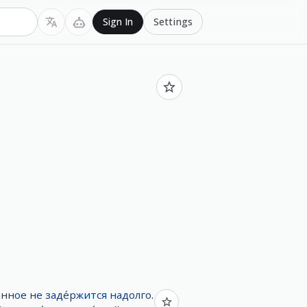
Settings
Sign In
анное
не
заде́ржится
надолго
.