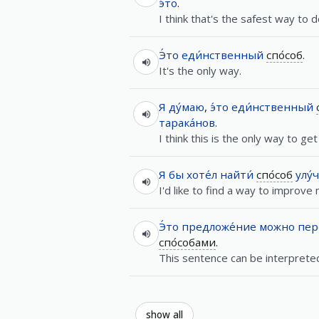
э́то
.
I think that's the safest way to do
Э́то
еди́нственный
спо́соб
.
It's the only way.
Я
ду́маю
,
э́то
еди́нственный
тарака́нов
.
I think this is the only way to ge
Я
бы
хоте́л
найти́
спо́соб
улу
I'd like to find a way to improv
Э́то
предложе́ние
можно
пер
спо́собами
.
This sentence can be interprete
show all