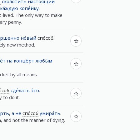
б
сколоти́ть
настоя́щий
ка́ждую
копе́йку
.
rt-lived. The only way to make
very penny.
ершенно
но́вый
спо́соб
.
tely new method.
е́т
на
конце́рт
любы́м
icket by all means.
о́соб
сде́лать
э́то
.
 to do it.
ерть
,
а
не
спо́соб
умира́ть
.
 and not the manner of dying.