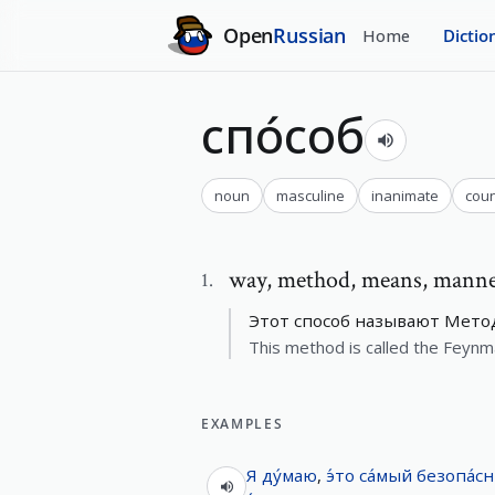
Open
Russian
Home
Dictio
спо́соб
noun
masculine
inanimate
cou
way
,
method, means, mann
1
.
Этот способ называют Мето
This method is called the Feyn
EXAMPLES
Я
ду́маю
,
э́то
са́мый
безопа́с