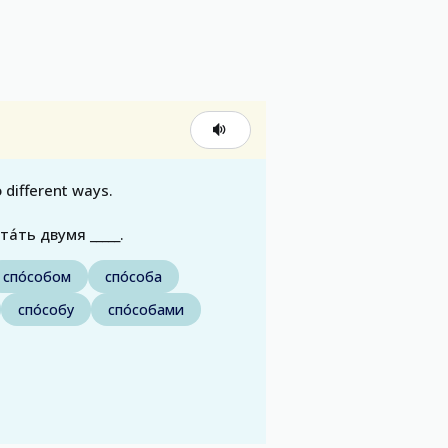
 different ways.
а́ть двумя _____.
спо́собом
спо́соба
спо́собу
спо́собами