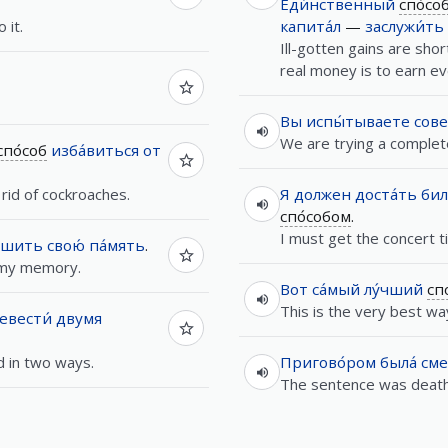
Еди́нственный
спо́со
 it.
капита́л
—
заслужи́ть
Ill-gotten gains are sho
real money is to earn e
Вы
испы́тываете
сов
We are trying a comple
спо́соб
изба́виться
от
t rid of cockroaches.
Я
должен
доста́ть
бил
спо́собом
.
I must get the concert t
́чшить
свою́
па́мять
.
e my memory.
Вот
са́мый
лу́чший
сп
This is the very best way
евести́
двумя
d in two ways.
Пригово́ром
была́
см
The sentence was death,