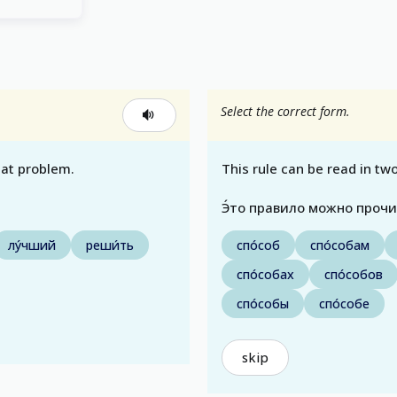
Select the correct form.
hat problem.
This rule can be read in two
Э́то правило можно прочит
лу́чший
реши́ть
спо́соб
спо́собам
спо́собах
спо́собов
спо́собы
спо́собе
skip