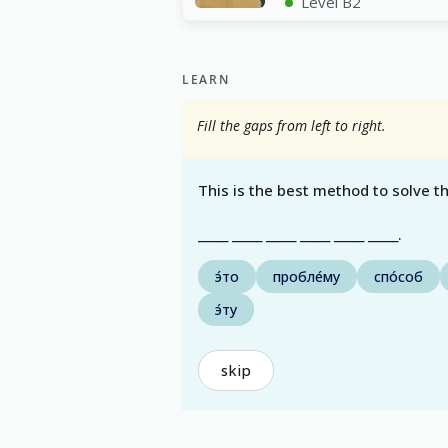
Level B2
LEARN
Fill the gaps from left to right.
This is the best method to solve t
_____ _____ _____ _____ _____ _____.
э́то
пробле́му
спо́соб
э́ту
skip